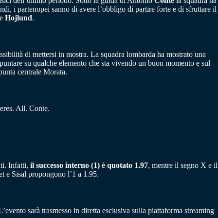
isici dell’ultimo periodo. Sotto la guida di Antonio
Conte
la squadra ha
, i partenopei sanno di avere l’obbligo di partire forte e di sfruttare il
le
Hojlund
.
ossibilità di mettersi in mostra. La squadra lombarda ha mostrato una
puntare su qualche elemento che sta vivendo un buon momento e sul
punta centrale Morata.
res. All. Conte.
i. Infatti,
il successo interno (1) è quotato 1.97
, mentre il segno X e il
t e Sisal propongono l’1 a 1.95.
evento sarà trasmesso in diretta esclusiva sulla piattaforma streaming