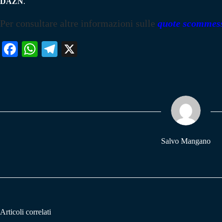
DAZN
.
Per consultare altre informazioni sulle
quote scommes
Fa
W
Te
X
ce
ha
le
bo
ts
gr
ok
A
a
pp
m
Salvo Mangano
Articoli correlati