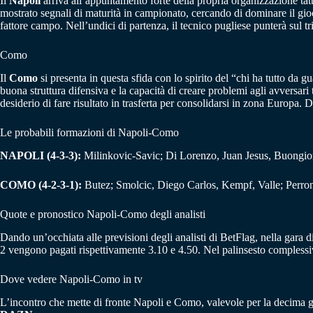
Il
Napoli
arriva all’appuntamento forte della propria organizzazione tatt
mostrato segnali di maturità in campionato, cercando di dominare il gioco 
fattore campo. Nell’undici di partenza, il tecnico pugliese punterà sul t
Como
Il
Como
si presenta in questa sfida con lo spirito del “chi ha tutto da
buona struttura difensiva e la capacità di creare problemi agli avversar
desiderio di fare risultato in trasferta per consolidarsi in zona Europa
Le probabili formazioni di Napoli-Como
NAPOLI (4-3-3):
Milinkovic-Savic; Di Lorenzo, Juan Jesus, Buongio
COMO (4-2-3-1):
Butez; Smolcic, Diego Carlos, Kempf, Valle; Perro
Quote e pronostico Napoli-Como degli analisti
Dando un’occhiata alle previsioni degli analisti di BetFlag, nella gara d
2 vengono pagati rispettivamente 3.10 e 4.50. Nel palinsesto complessi
Dove vedere Napoli-Como in tv
L’incontro che mette di fronte Napoli e Como, valevole per la decima gi