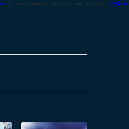
se
e le manifestazioni sportive, puoi visitare la
sezione