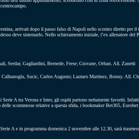
 Como nell’ultimo appuntamento, scendendo così in zona retrocessione. N
di centrocampo.
orentina, arrivati dopo il passo falso di Napoli nello scontro diretto per i
adesso deve sistemarlo. Nello schieramento iniziale, l’ex allenatore del
li, Serdar, Gagliardini, Bernede, Frese; Giovane, Orban. All. Zanetti
, Calhanoglu, Sucic, Carlos Augusto; Lautaro Martinez, Bonny. All. Ch
di Serie A tra Verona e Inter, gli ospiti partono nettamente favoriti. Infatt
 delle scommesse relative a questa sfida, i bookmaker Bet365, Eurobet e
di Serie A e in programma domenica 2 novembre alle 12.30, sarà trasmess