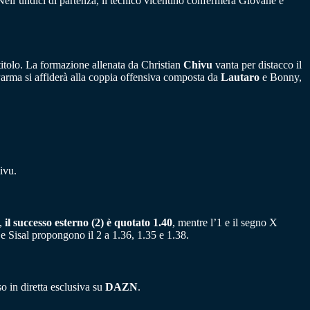
ell’undici di partenza, il tecnico vicentino confermerà Giovane e
l titolo. La formazione allenata da Christian
Chivu
vanta per distacco il
 Parma si affiderà alla coppia offensiva composta da
Lautaro
e Bonny,
ivu.
i,
il successo esterno (2) è quotato 1.40
, mentre l’1 e il segno X
 Sisal propongono il 2 a 1.36, 1.35 e 1.38.
o in diretta esclusiva su
DAZN
.