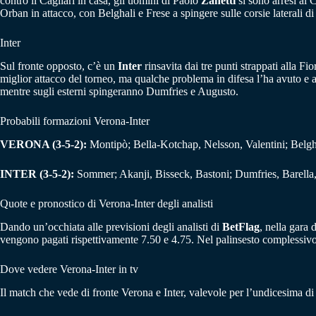
contro il Cagliari in casa, gli uomini di Paolo
Zanetti
si sono arresi al
Orban in attacco, con Belghali e Frese a spingere sulle corsie laterali 
Inter
Sul fronte opposto, c’è un
Inter
rinsavita dai tre punti strappati alla Fi
miglior attacco del torneo, ma qualche problema in difesa l’ha avuto e 
mentre sugli esterni spingeranno Dumfries e Augusto.
Probabili formazioni Verona-Inter
VERONA (3-5-2):
Montipò; Bella-Kotchap, Nelsson, Valentini; Belgha
INTER (3-5-2):
Sommer; Akanji, Bisseck, Bastoni; Dumfries, Barella
Quote e pronostico di Verona-Inter degli analisti
Dando un’occhiata alle previsioni degli analisti di
BetFlag
, nella gara 
vengono pagati rispettivamente 7.50 e 4.75. Nel palinsesto complessivo
Dove vedere Verona-Inter in tv
Il match che vede di fronte Verona e Inter, valevole per l’undicesima 