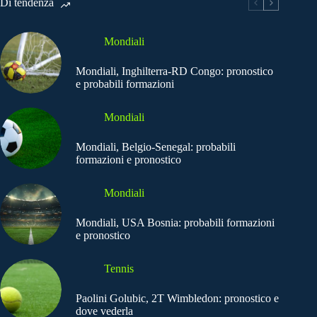
Di tendenza
Mondiali
Mondiali, Inghilterra-RD Congo: pronostico
e probabili formazioni
Mondiali
Mondiali, Belgio-Senegal: probabili
formazioni e pronostico
Mondiali
Mondiali, USA Bosnia: probabili formazioni
e pronostico
Tennis
Paolini Golubic, 2T Wimbledon: pronostico e
dove vederla