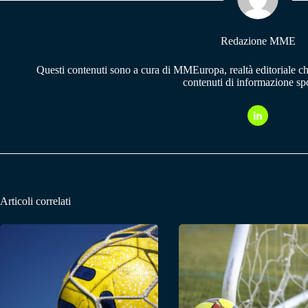
pp
m
Redazione MME
Questi contenuti sono a cura di MMEuropa, realtà editoriale c
contenuti di informazione spo
Articoli correlati