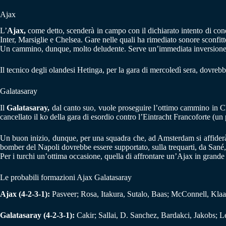
Ajax
L’
Ajax,
come detto, scenderà in campo con il dichiarato intento di conq
Inter, Marsiglie e Chelsea. Gare nelle quali ha rimediato sonore sconfit
Un cammino, dunque, molto deludente. Serve un’immediata inversione di
Il tecnico degli olandesi Hetinga, per la gara di mercoledì sera, dovre
Galatasaray
Il
Galatasaray,
dal canto suo, vuole proseguire l’ottimo cammino in Cha
cancellato il ko della gara di esordio contro l’Eintracht Francoforte (un 
Un buon inizio, dunque, per una squadra che, ad Amsterdam si affiderà 
bomber del Napoli dovrebbe essere supportato, sulla trequarti, da San
Per i turchi un’ottima occasione, quella di affrontare un’Ajax in grande di
Le probabili formazioni Ajax Galatasaray
Ajax (4-2-3-1):
Pasveer; Rosa, Itakura, Sutalo, Baas; McConnell, Klaa
Galatasaray (4-2-3-1):
Cakir; Sallai, D. Sanchez, Bardakci, Jakobs; 