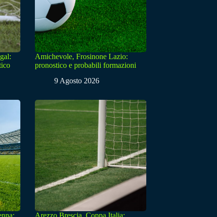
gal:
Amichevole, Frosinone Lazio:
tico
pronostico e probabili formazioni
9 Agosto 2026
enna:
Arezzo Brescia, Coppa Italia: