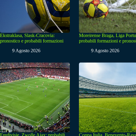
Ekstraklasa, Slask-Cracovia:
Moreirense Braga, Liga Portu
pronostico e probabili formazioni
probabili formazioni e pronos
9 Agosto 2026
9 Agosto 2026
Eredivisie, Zwolle Ajax: probabili
Coppa Italia, Benevento-Rav