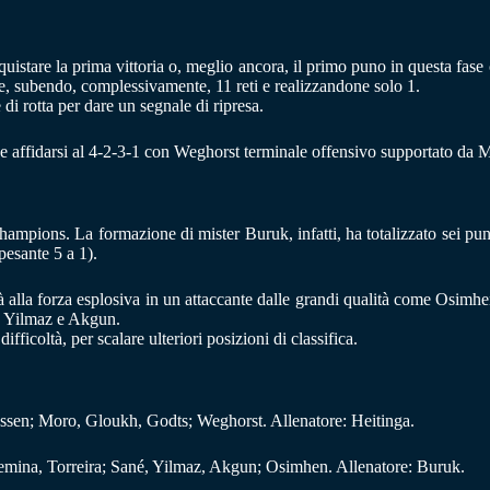
uistare la prima vittoria o, meglio ancora, il primo puno in questa fas
te, subendo, complessivamente, 11 reti e realizzandone solo 1.
 rotta per dare un segnale di ripresa.
bbe affidarsi al 4-2-3-1 con Weghorst terminale offensivo supportato da
mpions. La formazione di mister Buruk, infatti, ha totalizzato sei pun
pesante 5 a 1).
alla forza esplosiva in un attaccante dalle grandi qualità come Osimhen
é, Yilmaz e Akgun.
fficoltà, per scalare ulteriori posizioni di classifica.
ssen; Moro, Gloukh, Godts; Weghorst. Allenatore: Heitinga.
Lemina, Torreira; Sané, Yilmaz, Akgun; Osimhen. Allenatore: Buruk.