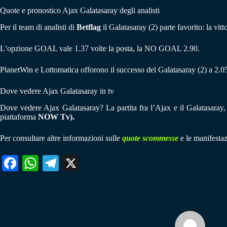
Quote e pronostico Ajax Galatasaray degli analisti
Per il team di analisti di
Betflag
il Galatasaray (2) parte favorito: la vit
L’opzione GOAL vale 1.37 volte la posta, la NO GOAL 2.90.
PlanetWin e Lottomatica offorono il successo del Galatasaray (2) a 2.0
Dove vedere Ajax Galatasaray in tv
Dove vedere Ajax Galatasaray? La partita fra l’Ajax e il Galatasaray, 
piattaforma
NOW Tv).
Per consultare altre informazioni sulle
quote scommesse
e le manifestaz
Fa
W
Te
X
ce
ha
le
bo
ts
gr
ok
A
a