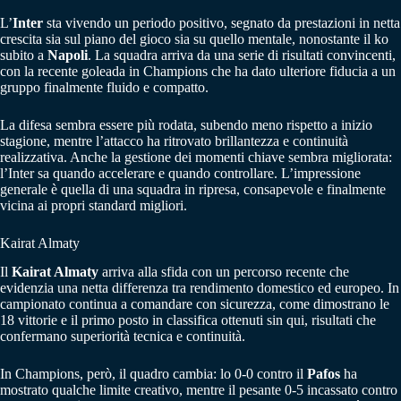
L’
Inter
sta vivendo un periodo positivo, segnato da prestazioni in netta
crescita sia sul piano del gioco sia su quello mentale, nonostante il ko
subito a
Napoli
. La squadra arriva da una serie di risultati convincenti,
con la recente goleada in Champions che ha dato ulteriore fiducia a un
gruppo finalmente fluido e compatto.
La difesa sembra essere più rodata, subendo meno rispetto a inizio
stagione, mentre l’attacco ha ritrovato brillantezza e continuità
realizzativa. Anche la gestione dei momenti chiave sembra migliorata:
l’Inter sa quando accelerare e quando controllare. L’impressione
generale è quella di una squadra in ripresa, consapevole e finalmente
vicina ai propri standard migliori.
Kairat Almaty
Il
Kairat Almaty
arriva alla sfida con un percorso recente che
evidenzia una netta differenza tra rendimento domestico ed europeo. In
campionato continua a comandare con sicurezza, come dimostrano le
18 vittorie e il primo posto in classifica ottenuti sin qui, risultati che
confermano superiorità tecnica e continuità.
In Champions, però, il quadro cambia: lo 0-0 contro il
Pafos
ha
mostrato qualche limite creativo, mentre il pesante 0-5 incassato contro