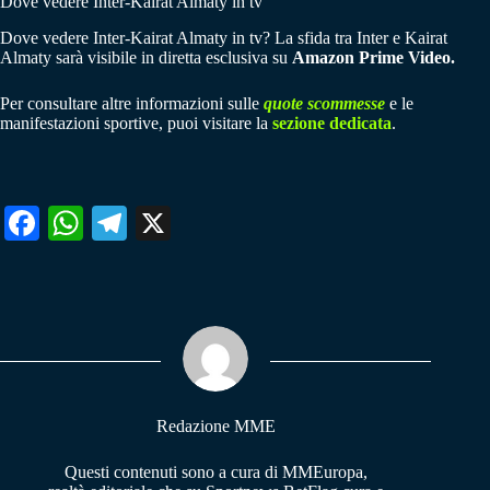
Dove vedere Inter-Kairat Almaty in tv
Dove vedere Inter-Kairat Almaty in tv? La sfida tra Inter e Kairat
Almaty sarà visibile in diretta esclusiva su
Amazon Prime Video.
Per consultare altre informazioni sulle
quote scommesse
e le
manifestazioni sportive, puoi visitare la
sezione dedicata
.
Fa
W
Te
X
ce
ha
le
bo
ts
gr
ok
A
a
pp
m
Redazione MME
Questi contenuti sono a cura di MMEuropa,