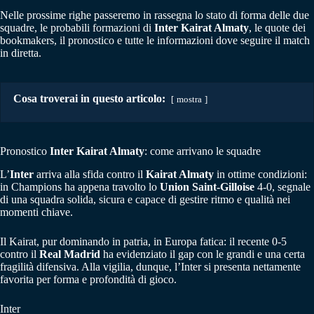
Nelle prossime righe passeremo in rassegna lo stato di forma delle due
squadre, le probabili formazioni di
Inter Kairat Almaty
, le quote dei
bookmakers, il pronostico e tutte le informazioni dove seguire il match
in diretta.
Cosa troverai in questo articolo:
mostra
Pronostico
Inter Kairat Almaty
: come arrivano le squadre
L’
Inter
arriva alla sfida contro il
Kairat Almaty
in ottime condizioni:
in Champions ha appena travolto lo
Union Saint-Gilloise
4-0, segnale
di una squadra solida, sicura e capace di gestire ritmo e qualità nei
momenti chiave.
Il Kairat, pur dominando in patria, in Europa fatica: il recente 0-5
contro il
Real Madrid
ha evidenziato il gap con le grandi e una certa
fragilità difensiva. Alla vigilia, dunque, l’Inter si presenta nettamente
favorita per forma e profondità di gioco.
Inter