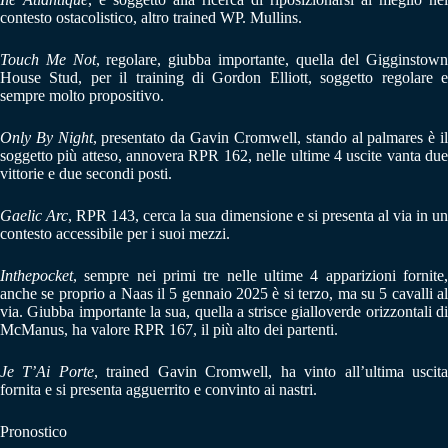
contesto ostacolistico, altro trained WP. Mullins.
Touch Me Not
, regolare, giubba importante, quella del Gigginstown
House Stud, per il training di Gordon Elliott, soggetto regolare e
sempre molto propositivo.
Only By Night
, presentato da Gavin Cromwell, stando al palmares è i
soggetto più atteso, annovera RPR 162, nelle ultime 4 uscite vanta due
vittorie e due secondi posti.
Gaelic Arc
, RPR 143, cerca la sua dimensione e si presenta al via in u
contesto accessibile per i suoi mezzi.
Inthepocket
, sempre nei primi tre nelle ultime 4 apparizioni fornite,
anche se proprio a Naas il 5 gennaio 2025 è si terzo, ma su 5 cavalli al
via. Giubba importante la sua, quella a strisce gialloverde orizzontali di
McManus, ha valore RPR 167, il più alto dei partenti.
Je T’Ai Porte
, trained Gavin Cromwell, ha vinto all’ultima uscit
fornita e si presenta agguerrito e convinto ai nastri.
Pronostico