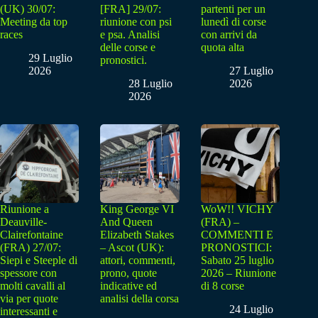
(UK) 30/07:
[FRA] 29/07:
partenti per un
Meeting da top
riunione con psi
lunedì di corse
races
e psa. Analisi
con arrivi da
delle corse e
quota alta
29 Luglio
pronostici.
2026
27 Luglio
28 Luglio
2026
2026
Riunione a
King George VI
WoW!! VICHY
Deauville-
And Queen
(FRA) –
Clairefontaine
Elizabeth Stakes
COMMENTI E
(FRA) 27/07:
– Ascot (UK):
PRONOSTICI:
Siepi e Steeple di
attori, commenti,
Sabato 25 luglio
spessore con
prono, quote
2026 – Riunione
molti cavalli al
indicative ed
di 8 corse
via per quote
analisi della corsa
24 Luglio
interessanti e