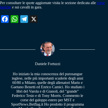
Per consultare le quote aggiornate visita le sezione dedicata alle
corse
ippiche
e sui cavalli in gara.
Fa
W
Te
X
ce
ha
le
bo
ts
gr
ok
A
a
pp
m
Daniele Fortuzzi
Ho iniziato la mia conoscenza del purosangue
inglese, nelle più importanti scuderie degli anni
60/80 a Milano, quelle degli allenatori Mario e
Gaetano Benetti ed Enrico Camici. Ho studiato i
libri del Varola e di Gianoli, del "grande"
Federico Tesio e di Tony Morris. Commento le
corse del galoppo estero per MST e
SportNews.Betflag.it Ho prodotto il programma