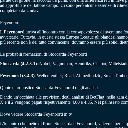
partite del girone ha raccolto tre punti, con una differenza reti in lieve 
ad approfittare del fattore campo. Ci sono però alcune assenze di rilie
completato da Undav.
Feyenoord
Il
Feyenoord
arriva all’incontro con la consapevolezza di avere una for
avversarie. Tuttavia, in questa stessa Europa League gli olandesi hanno l
più recente non è del tutto convincente: dovranno essere più solidi dietr
Le probabili formazioni di Stoccarda-Feyenoord
Stoccarda (4-2-3-1)
: Nubel; Vagnoman, Hendriks, Chabot, Mittelstadt
Feyenoord (3-4-3)
: Wellenreuther; Read, Ahmedhodzic, Smal; Timber,
Quote e pronostico Stoccarda-Feyenoord degli analisti
Dando un’occhiata alle previsioni degli analisti di BetFlag, nella gara 
X e il 2 vengono pagati rispettivamente 4.00 e 4.35. Nel palinsesto co
Dove vedere Stoccarda-Feyenoord in tv
L’incontro che mette di fronte Stoccarda e Feyenoord, valevole per la 