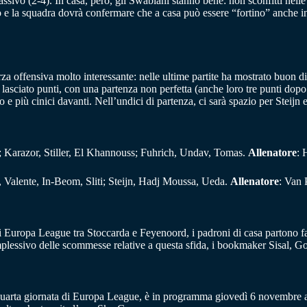
passivo (2-4). In casa, però, gli Swabiani stanno bene: non sconfitti nelle
vo e la squadra dovrà confermare che a casa può essere “fortino” anche 
za offensiva molto interessante: nelle ultime partite ha mostrato buon d
asciato punti, con una partenza non perfetta (anche loro tre punti dopo t
o e più cinici davanti. Nell’undici di partenza, ci sarà spazio per Steij
; Karazor, Stiller, El Khannouss; Fuhrich, Undav, Tomas.
Allenatore
: 
 Valente, In-Beom, Sliti; Steijn, Hadj Moussa, Ueda.
Allenatore
: Van 
di Europa League tra Stoccarda e Feyenoord, i padroni di casa partono fav
mplessivo delle scommesse relative a questa sfida, i bookmaker Sisal, 
quarta giornata di Europa League, è in programma giovedì 6 novembre al