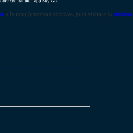
oltre che tramite l’app Sky Go.
se
e le manifestazioni sportive, puoi visitare la
sezione