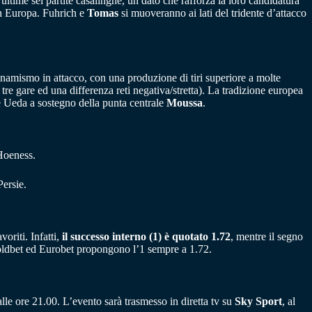
 ultime sei partite casalinghe, un dato che rafforza la loro candidatura
in Europa. Fuhrich e
Tomas
si muoveranno ai lati del tridente d’attacco
inamismo in attacco, con una produzione di tiri superiore a molte
re gare ed una differenza reti negativa/stretta). La tradizione europea
n e Ueda a sostegno della punta centrale
Moussa
.
Hoeness.
Persie.
oriti. Infatti,
il successo interno (1) è quotato 1.72
, mentre il segno
Goldbet ed Eurobet propongono l’1 sempre a 1.72.
le ore 21.00. L’evento sarà trasmesso in diretta tv su
Sky Sport
, al