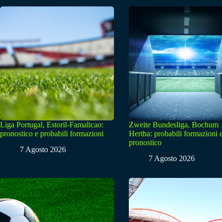
Liga Portugal, Estoril-Famalicao:
Zweite Bundesliga, Bochum
pronostico e probabili formazioni
Hertha: probabili formazioni 
pronostico
7 Agosto 2026
7 Agosto 2026