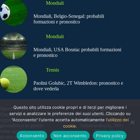
Mondiali
Mondiali, Belgio-Senegal: probabili
formazioni e pronostico
Mondiali
Mondiali, USA Bosnia: probabili formazioni
e pronostico
Tennis
Paolini Golubic, 2T Wimbledon: pronostico e
dove vederla
Questo sito utilizza cookie propri e di terzi per migliorare i
SportNews.BetFlag -
Copyright © 2025
servizi e analizzare le preferenze dei suoi utenti. Cliccando su
Questo sito non
SportNews BetFlag
"Acconsento" l'utente accetta automaticamente
l'utilizzo dei
rappresenta una testata
Sede Legale: Via degli
giornalistica in quanto
Aldobrandeschi, 300 |
cookie.
viene aggiornato senza
00163 | Roma
Acconsento
Non acconsento
Privacy policy
alcuna periodicità