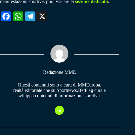
manifestazioni sportive, puoi visitare la
sezione dedicata
.
Fa
W
Te
X
ce
ha
le
bo
ts
gr
ok
A
a
pp
m
Redazione MME
Questi contenuti sono a cura di MMEuropa,
realtà editoriale che su Sportnews.BetFlag cura e
sviluppa contenuti di informazione sportiva.