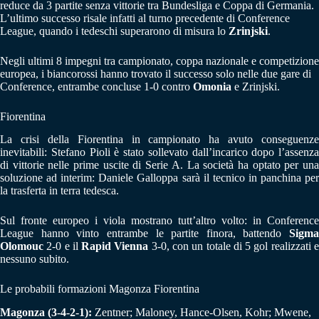
reduce da 3 partite senza vittorie tra Bundesliga e Coppa di Germania.
L’ultimo successo risale infatti al turno precedente di Conference
League, quando i tedeschi superarono di misura lo
Zrinjski
.
Negli ultimi 8 impegni tra campionato, coppa nazionale e competizione
europea, i biancorossi hanno trovato il successo solo nelle due gare di
Conference, entrambe concluse 1-0 contro
Omonia
e Zrinjski.
Fiorentina
La crisi della Fiorentina in campionato ha avuto conseguenze
inevitabili: Stefano Pioli è stato sollevato dall’incarico dopo l’assenza
di vittorie nelle prime uscite di Serie A. La società ha optato per una
soluzione ad interim: Daniele Galloppa sarà il tecnico in panchina per
la trasferta in terra tedesca.
Sul fronte europeo i viola mostrano tutt’altro volto: in Conference
League hanno vinto entrambe le partite finora, battendo
Sigma
Olomouc
2-0 e il
Rapid Vienna
3-0, con un totale di 5 gol realizzati 
nessuno subito.
Le probabili formazioni Magonza Fiorentina
Magonza (3-4-2-1):
Zentner; Maloney, Hance-Olsen, Kohr; Mwene,