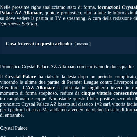
Nelle prossime righe analizziamo stato di forma,
formazioni Crystal
Palace AZ Alkmaar
, quote e pronostico, oltre a tutte le informazion
su dove vedere la partita in TV e streaming. A cura della redazione di
Sportnews.BetFlag
.
Cosa troverai in questo articolo:
mostra
Pronostico Crystal Palace AZ Alkmaar: come arrivano le due squadre
Il
Crystal Palace
ha rialzato la testa dopo un periodo complicato
vincendo le ultime due partite di Premier League contro Liverpool e
Brentford. L’
AZ Alkmaar
si presenta in Inghilterra invece in u
momento di forma strepitoso, reduce da
cinque vittorie consecutive
tra campionato e coppe. Nonostante questo filotto positivo secondo il
pronostico Crystal Palace AZ basato sul classico 1×2 sarà vittoria facile
per i padroni di casa. Ma andiamo a vedere da vicino lo stato di forma
di entrambe.
Crystal Palace