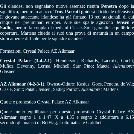
Gli olandesi non segnalano nuove assenze: rientra
Penetra
dopo l
squalifica, mentre in attacco
Troy Parrott
guiderà il tridente offensivo
Il giovane attaccante irlandese ha già firmato 13 reti stagionali, di cui
cinque nei preliminari europei. Alle sue spalle agiscono
Jensen
Sadiq
, mentre la coppia di mediani Clasie–Smit garantirà equilibrio e
copertura. Martens chiede ai suoi una prova di maturità in un campo
storicamente difficile per le squadre olandesi.
Formazioni Crystal Palace AZ Alkmaar
Crystal Palace (3-4-2-1)
: Henderson; Richards, Lacroix, Guehi
Muñoz, Devenny, Lerma, Mitchell; Sarr, Pino; Mateta.
Allenatore:
Glasner.
AZ Alkmaar (4-2-3-1)
: Owusu-Oduro; Kasius, Goes, Penetra, de Wit;
Clasie, Smit; Patati, Jensen, Sadiq; Parrott.
Allenatore:
Martens.
Quote e pronostico Crystal Palace AZ Alkmaar
Quote molto equilibrate per questo pronostico Crystal Palace AZ
Alkmaar: segno 1 a 1.47, X a 4.35 e segno 2 addirittura a 6.15
secondo gli analisti di BetFlag, Lottomatica e Goldbet.