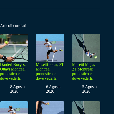
Articoli correlati
Darderi Borges,
Musetti Jodar, 3T
Musetti Mejia,
Ottavi Montreal:
Montreal:
2T Montreal:
pronostico e
pronostico e
pronostico e
dove vederla
dove vederla
dove vederla
8 Agosto
6 Agosto
5 Agosto
2026
2026
2026