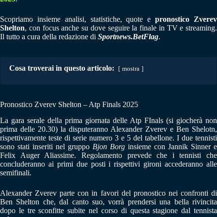
Scopriamo insieme analisi, statistiche, quote e
pronostico Zvere
Shelton
, con focus anche su dove seguire la finale in TV e streaming.
Il tutto a cura della redazione di
Sportnews.BetFlag
.
Cosa troverai in questo articolo:
mostra
Pronostico Zverev Shelton – Atp Finals 2025
La gara serale della prima giornata delle Atp FInals (si giocherà non
prima delle 20.30) la disputeranno Alexander Zverev e Ben Shelotn,
rispettivamente teste di serie numero 3 e 5 del tabellone. I due tennisti
sono stati inseriti nel gruppo
Bjon Borg
insieme con Jannik Sinner e
Felix Auger Aliassime. Regolamento prevede che i tennisti che
concluderanno ai primi due posti i rispettivi gironi accederanno alle
semifinali.
Alexander Zverev parte con in favori del pronostico nei confronti di
Ben Shelton che, dal canto suo, vorrà prendersi una bella rivincita
dopo le tre sconfitte subite nel corso di questa stagione dal tennista