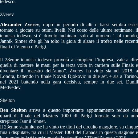
tedesco.
Zverev
Alexander Zverev
, dopo un periodo di alti e bassi sembra esse
tornato a giocare su ottimi livelli. Nel corso delle ultime settimane, il
tennista tedesco si è dovuto inchinare solo al numero 1 al mondo,
Jannik Sinner che gli ha tolto la gioia di alzare il trofeo nelle recenti
finali di Vienna e Parigi.
Il 28enne tennista tedesco proverà a compiere l’impresa, vale a dire
quella di mettere le mani per la terza volta in carriera sulle Finals e
diventare il “maestro dell’anno”. Zverev ha vinto sia nel 2018, a
Londra, battendo in finale Novak Djokovic in due set, e sia a Torino,
nel 2021 battendo nella gara decisiva, sempre in due set, Daniil
Medvedev.
Shelton
Ben Shelton
arriva a questo importante appuntamento reduce dai
quarti di finale del Masters 1000 di Parigi fermato solo da uno
strepitoso Jannil Sinner.
Il 23enne statunitense ha vinto tre titoli del circuito maggiore, su cinque
finali disputate, tra cui il Master 1000 del Canada in questa stagione e
ha raggiunto la 6ª posizione della classifica ATP nell’agosto 2025.