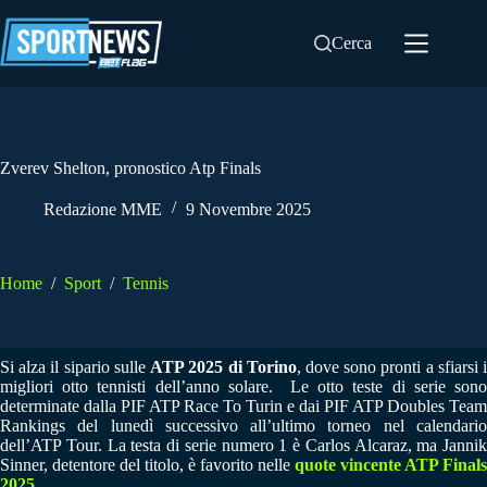
Salta
al
Cerca
contenuto
Zverev Shelton, pronostico Atp Finals
Redazione MME
9 Novembre 2025
Home
/
Sport
/
Tennis
Si alza il sipario sulle
ATP 2025 di Torino
, dove sono pronti a sfiarsi 
migliori otto tennisti dell’anno solare. Le otto teste di serie sono
determinate dalla PIF ATP Race To Turin e dai PIF ATP Doubles Team
Rankings del lunedì successivo all’ultimo torneo nel calendario
dell’ATP Tour. La testa di serie numero 1 è Carlos Alcaraz, ma Jannik
Sinner, detentore del titolo, è favorito nelle
quote vincente ATP Finals
2025
.