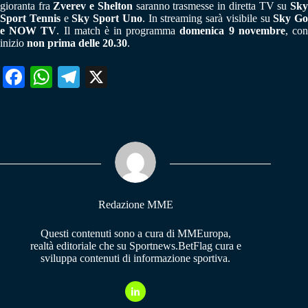
gioranta fra
Zverev e Shelton
saranno trasmesse in diretta TV su
Sk
Sport Tennis
e
Sky Sport Uno
. In streaming sarà visibile su
Sky Go
e
NOW TV
. Il match è in programma
domenica 9 novembre
, co
inizio
non prima delle 20.30
.
Fa
W
Te
X
ce
ha
le
bo
ts
gr
ok
A
a
pp
m
Redazione MME
Questi contenuti sono a cura di MMEuropa,
realtà editoriale che su Sportnews.BetFlag cura e
sviluppa contenuti di informazione sportiva.