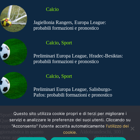
Calcio
Jagiellonia Rangers, Europa League:
probabili formazioni e pronostico
Calcio
,
Sport
Preliminari Europa League, Hradec-Besiktas:
probabili formazioni e pronostico
Calcio
,
Sport
Preliminari Europa League, Salisburgo-
Pafos: probabili formazioni e pronostico
Questo sito utilizza cookie propri e di terzi per migliorare i
SportNews.BetFlag -
Copyright © 2025
servizi e analizzare le preferenze dei suoi utenti. Cliccando su
Questo sito non
SportNews BetFlag
"Acconsento" l'utente accetta automaticamente
l'utilizzo dei
rappresenta una testata
Sede Legale: Via degli
giornalistica in quanto
Aldobrandeschi, 300 |
cookie.
viene aggiornato senza
00163 | Roma