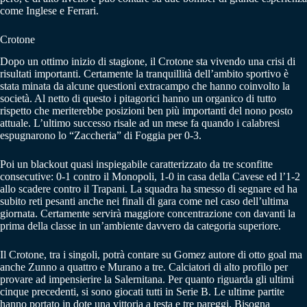
come Inglese e Ferrari.
Crotone
Dopo un ottimo inizio di stagione, il Crotone sta vivendo una crisi di
risultati importanti. Certamente la tranquillità dell’ambito sportivo è
stata minata da alcune questioni extracampo che hanno coinvolto la
società. Al netto di questo i pitagorici hanno un organico di tutto
rispetto che meriterebbe posizioni ben più importanti del nono posto
attuale. L’ultimo successo risale ad un mese fa quando i calabresi
espugnarono lo “Zaccheria” di Foggia per 0-3.
Poi un blackout quasi inspiegabile caratterizzato da tre sconfitte
consecutive: 0-1 contro il Monopoli, 1-0 in casa della Cavese ed l’1-2
allo scadere contro il Trapani. La squadra ha smesso di segnare ed ha
subito reti pesanti anche nei finali di gara come nel caso dell’ultima
giornata. Certamente servirà maggiore concentrazione con davanti la
prima della classe in un’ambiente davvero da categoria superiore.
Il Crotone, tra i singoli, potrà contare su Gomez autore di otto goal ma
anche Zunno a quattro e Murano a tre. Calciatori di alto profilo per
provare ad impensierire la Salernitana. Per quanto riguarda gli ultimi
cinque precedenti, si sono giocati tutti in Serie B. Le ultime partite
hanno portato in dote una vittoria a testa e tre pareggi. Bisogna