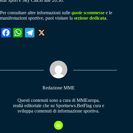
Rai Sport e Sky Calcio alle 20:30.
Per consultare altre informazioni sulle
quote scommesse
e le
manifestazioni sportive, puoi visitare la
sezione dedicata
.
Fa
W
Te
X
ce
ha
le
bo
ts
gr
ok
A
a
pp
m
Redazione MME
Questi contenuti sono a cura di MMEuropa,
realtà editoriale che su Sportnews.BetFlag cura e
sviluppa contenuti di informazione sportiva.