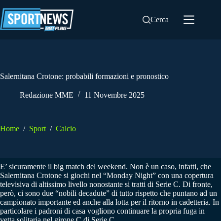
Salta
al
Cerca
contenuto
Salernitana Crotone: probabili formazioni e pronostico
Redazione MME
11 Novembre 2025
Home
/
Sport
/
Calcio
E’ sicuramente il big match del weekend. Non è un caso, infatti, che
Salernitana Crotone si giochi nel “Monday Night” con una copertura
televisiva di altissimo livello nonostante si tratti di Serie C. Di fronte,
però, ci sono due “nobili decadute” di tutto rispetto che puntano ad un
campionato importante ed anche alla lotta per il ritorno in cadetteria. In
particolare i padroni di casa vogliono continuare la propria fuga in
vetta solitaria nel girone C di Serie C.