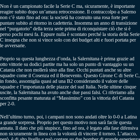
Non è un campionato facile la Serie C ma, sicuramente, è importante
reagire subito dopo un’amara retrocessione. Il contraccolpo a Salerno
non c’è stato fino ad ora: la società ha costruito una rosa forte per
puntare subito al ritorno in cadetteria. Insomma un anno di transizione
nel “purgatorio” della terza serie prima di riconquistare ciò che si è
perso pochi mesi fa. Eppure nulla è scontato perché la storia della Serie
C insegna che non si vince solo con dei budget alti e fuori portata per
le avversarie.
Proprio su questa lunghezza d’onda, la Salernitana è prima grazie ad
otto vittorie su dodici partite ma ha solo un punto di vantaggio su un
Catania che non mollerà sino alla fine. Occhi puntati anche su altre
squadre come il Cosenza ed il Benevento. Questo Girone C di Serie C,
in fondo, assomiglia quasi ad una B2 considerando il valore delle
squadre e l’importanza delle piazze del sud Italia. Nelle ultime cinque
uscite, la Salernitana ha avuto anche due passi falsi. Ci riferiamo alla
sconfitta pesante maturata al “Massimino” con la vittoria del Catania
per 2-0.
Nell’ultimo turno, poi, i campani non sono andati oltre lo 0-0 a Latina
a grande sorpresa. Proprio per questo motivo non sarà facile questa
annata. Il dato che più stupisce, fino ad ora, è legato alla fase difensiva
non sicuramente in linea con la volontà di vincere il torneo. L’attacco,
però, è di alto livello e può contare su due bomber di grande esperienza