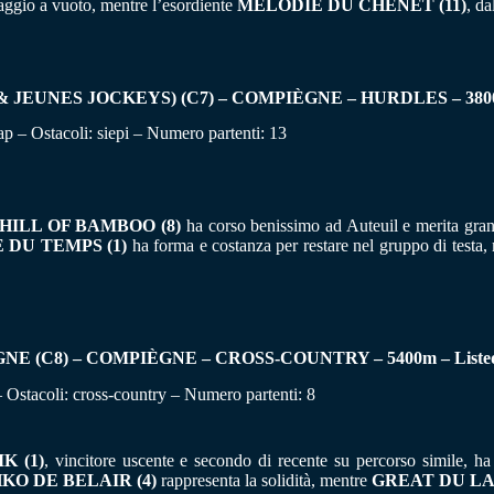
aggio a vuoto, mentre l’esordiente
MELODIE DU CHENET (11)
, da
NES JOCKEYS) (C7) – COMPIÈGNE – HURDLES – 3800m –
ap – Ostacoli: siepi – Numero partenti: 13
HILL OF BAMBOO (8)
ha corso benissimo ad Auteuil e merita gran
DU TEMPS (1)
ha forma e costanza per restare nel gruppo di testa
C8) – COMPIÈGNE – CROSS-COUNTRY – 5400m – Listed 
– Ostacoli: cross-country – Numero partenti: 8
K (1)
, vincitore uscente e secondo di recente su percorso simile, ha
KO DE BELAIR (4)
rappresenta la solidità, mentre
GREAT DU LA