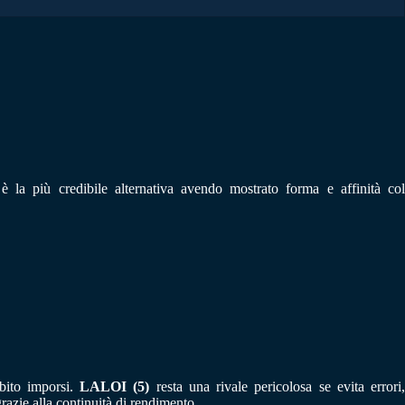
è la più credibile alternativa avendo mostrato forma e affinità co
bito imporsi.
LALOI (5)
resta una rivale pericolosa se evita errori
grazie alla continuità di rendimento.