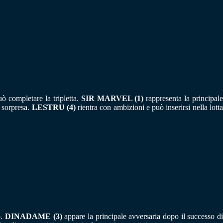
uò completare la tripletta.
SIR MARVEL (1)
rappresenta la principale
e sorpresa.
LESTRU (4)
rientra con ambizioni e può inserirsi nella lott
o.
DINADAME (3)
appare la principale avversaria dopo il successo d