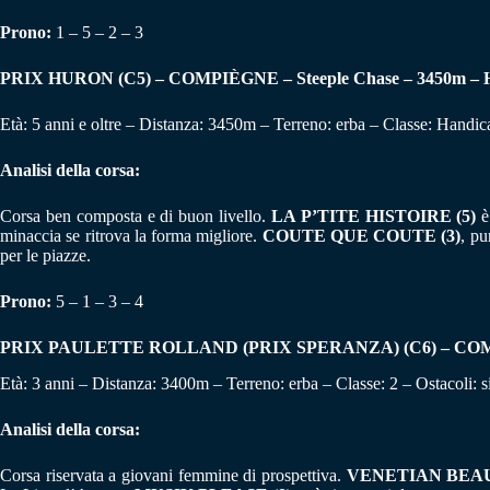
Prono:
1 – 5 – 2 – 3
PRIX HURON (C5) – COMPIÈGNE – Steeple Chase – 3450m – Ha
Età: 5 anni e oltre – Distanza: 3450m – Terreno: erba – Classe: Handic
Analisi della corsa:
Corsa ben composta e di buon livello.
LA P’TITE HISTOIRE (5)
è 
minaccia se ritrova la forma migliore.
COUTE QUE COUTE (3)
, pu
per le piazze.
Prono:
5 – 1 – 3 – 4
PRIX PAULETTE ROLLAND (PRIX SPERANZA) (C6) – COMPIÈ
Età: 3 anni – Distanza: 3400m – Terreno: erba – Classe: 2 – Ostacoli: s
Analisi della corsa:
Corsa riservata a giovani femmine di prospettiva.
VENETIAN BEAU