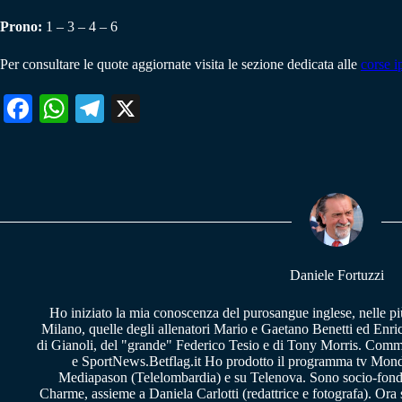
Prono:
1 – 3 – 4 – 6
Per consultare le quote aggiornate visita le sezione dedicata alle
corse i
Fa
W
Te
X
ce
ha
le
bo
ts
gr
ok
A
a
pp
m
Daniele Fortuzzi
Ho iniziato la mia conoscenza del purosangue inglese, nelle pi
Milano, quelle degli allenatori Mario e Gaetano Benetti ed Enric
di Gianoli, del "grande" Federico Tesio e di Tony Morris. Comm
e SportNews.Betflag.it Ho prodotto il programma tv Mondo
Mediapason (Telelombardia) e su Telenova. Sono socio-fon
Charme, assieme a Daniela Carlotti (redattrice e fotografa). Or