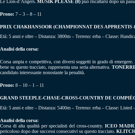
Le Lion-d’Angers.
MUSIK PLEASE (8)
può riscattarsi dopo un pass
Prono:
7 – 3 – 8 – 11
PRIX CHAKHANSOOR (CHAMPIONNAT DES APPRENTIS & JEU
Età: 5 anni e oltre – Distanza: 3800m – Terreno: erba – Classe: Handic
Analisi della corsa:
Corsa ampia e competitiva, con diversi soggetti in grado di emergere.
bene su questo tracciato, rappresenta una seria alternativa.
TONERRE 
candidato interessante nonostante la penalità.
Prono:
8 – 10 – 1 – 11
GRAND STEEPLE-CHASE-CROSS-COUNTRY DE COMPIÈGNE (
Età: 5 anni e oltre – Distanza: 5400m – Terreno: erba – Classe: Listed 
Analisi della corsa:
Corsa di alta qualità per specialisti del cross-country.
ICEO MADRI
pericoloso dopo due successi consecutivi su questo tracciato.
KLITCH