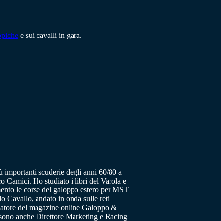
ppiche
e sui cavalli in gara.
ù importanti scuderie degli anni 60/80 a
o Camici. Ho studiato i libri del Varola e
ento le corse del galoppo estero per MST
 Cavallo, andato in onda sulle reti
datore del magazine online Galoppo &
a sono anche Direttore Marketing e Racing