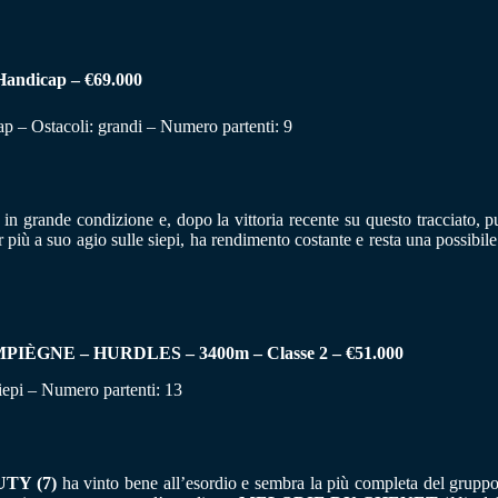
ndicap – €69.000
ap – Ostacoli: grandi – Numero partenti: 9
in grande condizione e, dopo la vittoria recente su questo tracciato, p
r più a suo agio sulle siepi, ha rendimento costante e resta una possibil
GNE – HURDLES – 3400m – Classe 2 – €51.000
iepi – Numero partenti: 13
TY (7)
ha vinto bene all’esordio e sembra la più completa del grupp