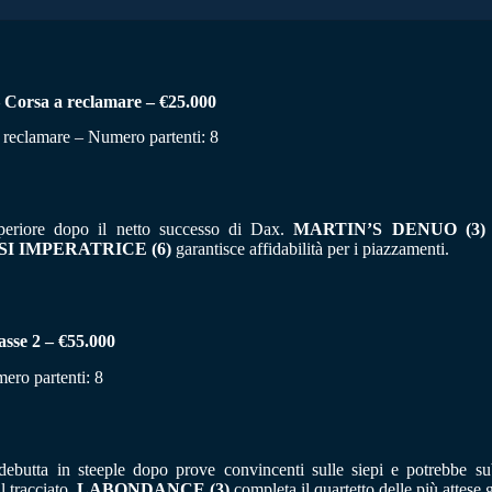
orsa a reclamare – €25.000
a reclamare – Numero partenti: 8
eriore dopo il netto successo di Dax.
MARTIN’S DENUO (3)
SI IMPERATRICE (6)
garantisce affidabilità per i piazzamenti.
se 2 – €55.000
ero partenti: 8
ebutta in steeple dopo prove convincenti sulle siepi e potrebbe su
l tracciato.
LABONDANCE (3)
completa il quartetto delle più attese 