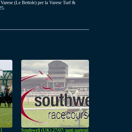
 Varese (Le Bettole) per la Varese Turf &
25.
]
Southwell (UK) 27/07: tanti partenti