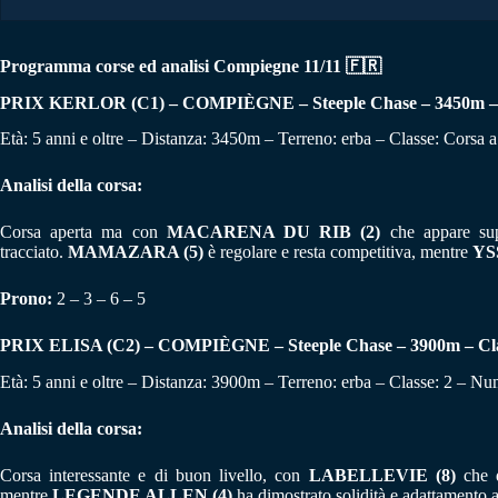
Programma corse ed analisi Compiegne 11/11
🇫🇷
PRIX KERLOR (C1) – COMPIÈGNE – Steeple Chase – 3450m – C
Età: 5 anni e oltre – Distanza: 3450m – Terreno: erba – Classe: Corsa 
Analisi della corsa:
Corsa aperta ma con
MACARENA DU RIB (2)
che appare sup
tracciato.
MAMAZARA (5)
è regolare e resta competitiva, mentre
YS
Prono:
2 – 3 – 6 – 5
PRIX ELISA (C2) – COMPIÈGNE – Steeple Chase – 3900m – Clas
Età: 5 anni e oltre – Distanza: 3900m – Terreno: erba – Classe: 2 – Num
Analisi della corsa:
Corsa interessante e di buon livello, con
LABELLEVIE (8)
che d
mentre
LEGENDE ALLEN (4)
ha dimostrato solidità e adattamento a