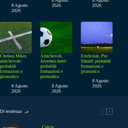
8 Agosto
8 Agosto
8 Agosto
2026
2026
2026
Chelsea Milan,
Amichevoli,
Eredivisie, Psv
amichevole:
Juventus-Inter:
Sittard: probabili
probabili
probabili
formazioni e
formazioni e
formazioni e
pronostico
pronostico
pronostico
8 Agosto
8 Agosto
8 Agosto
2026
2026
2026
Di tendenza
Calcio