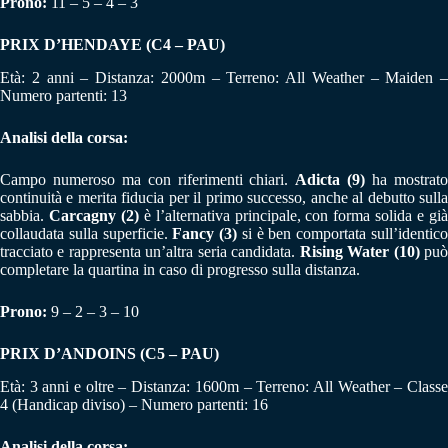
Prono:
11 – 5 – 4 – 3
PRIX D’HENDAYE (C4 – PAU)
Età: 2 anni – Distanza: 2000m – Terreno: All Weather – Maiden –
Numero partenti: 13
Analisi della corsa:
Campo numeroso ma con riferimenti chiari.
Adicta (9)
ha mostrat
continuità e merita fiducia per il primo successo, anche al debutto sulla
sabbia.
Carcagny (2)
è l’alternativa principale, con forma solida e gi
collaudata sulla superficie.
Fancy (3)
si è ben comportata sull’identic
tracciato e rappresenta un’altra seria candidata.
Rising Water (10)
pu
completare la quartina in caso di progresso sulla distanza.
Prono:
9 – 2 – 3 – 10
PRIX D’ANDOINS (C5 – PAU)
Età: 3 anni e oltre – Distanza: 1600m – Terreno: All Weather – Classe
4 (Handicap diviso) – Numero partenti: 16
Analisi della corsa: