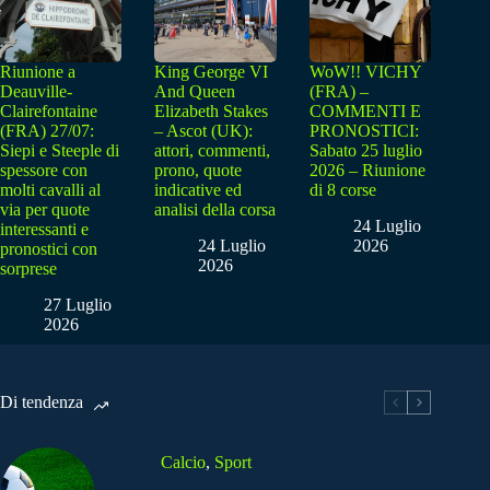
Riunione a
King George VI
WoW!! VICHY
Deauville-
And Queen
(FRA) –
Clairefontaine
Elizabeth Stakes
COMMENTI E
(FRA) 27/07:
– Ascot (UK):
PRONOSTICI:
Siepi e Steeple di
attori, commenti,
Sabato 25 luglio
spessore con
prono, quote
2026 – Riunione
molti cavalli al
indicative ed
di 8 corse
via per quote
analisi della corsa
24 Luglio
interessanti e
24 Luglio
2026
pronostici con
2026
sorprese
27 Luglio
2026
Di tendenza
Calcio
,
Sport