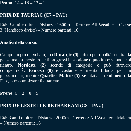
Prono:
14 – 16 – 12 – 1
PRIX DE TAURIAC (C7 – PAU)
Età: 3 anni e oltre – Distanza: 1600m – Terreno: All Weather – Classe
3 (Handicap diviso) – Numero partenti: 16
Analisi della corsa:
Campo ampio e livellato, ma
Darabjir (6)
spicca per qualità: rientra d
pausa ma ha mostrato netti progressi in stagione e può imporsi anche al
rientro.
Nordeste (2)
scende di categoria e può ritrovare
competitività.
Famoso (8)
è costante e merita fiducia per u
piazzamento, mentre
Quartier Maitre (5)
, se adatta il rendimento d
Dax, può completare il quartetto.
Prono:
6 – 2 – 8 – 5
PRIX DE LESTELLE-BETHARRAM (C8 – PAU)
Età: 3 anni e oltre – Distanza: 2000m – Terreno: All Weather – Maiden
– Numero partenti: 16