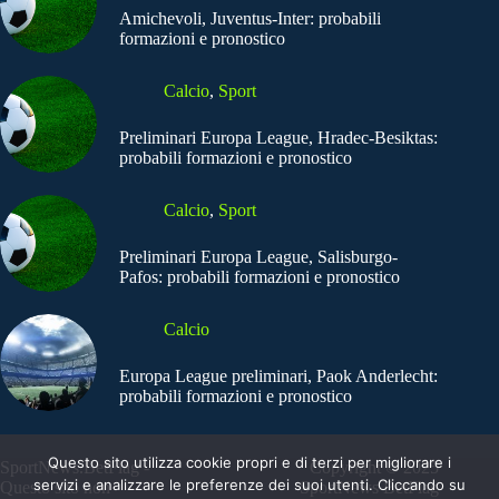
Amichevoli, Juventus-Inter: probabili
formazioni e pronostico
Calcio
,
Sport
Preliminari Europa League, Hradec-Besiktas:
probabili formazioni e pronostico
Calcio
,
Sport
Preliminari Europa League, Salisburgo-
Pafos: probabili formazioni e pronostico
Calcio
Europa League preliminari, Paok Anderlecht:
probabili formazioni e pronostico
Questo sito utilizza cookie propri e di terzi per migliorare i
SportNews.BetFlag -
Copyright © 2025
servizi e analizzare le preferenze dei suoi utenti. Cliccando su
Questo sito non
SportNews BetFlag