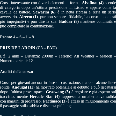
Corsa interessante con diversi elementi in forma.
Alsafinat (4)
scende
di categoria dopo un’ottima prestazione in Listed e appare come la
cavalla da battere.
Sawarim (6)
è in netta ripresa e resta un seri
avversario.
Alreem (1)
, pur non sempre affidabile, ha corso in contesti
più impegnativi e può dire la sua.
Baddar (8)
mantiene continuità 
può completare la combinazione.
Prono:
4 – 6 – 1 – 8
PRIX DE LAROIN (C3 – PAU)
Età: 2 anni – Distanza: 2000m – Terreno: All Weather – Maiden –
Numero partenti: 12
Analisi della corsa:
Corsa per giovani ancora in fase di costruzione, ma con alcune linee
solide.
Andugal (11)
ha mostrato potenziale al debutto e può riscattars
dopo l’ultima prova opaca.
Graswang (5)
è regolare e già esperto su
tracciato, mentre
Hercule Star (4)
rappresenta un’alternativa solid
con margini di progresso.
Pactimace (3)
è atteso in miglioramento co
il passaggio sulla sabbia e distanza più lunga.