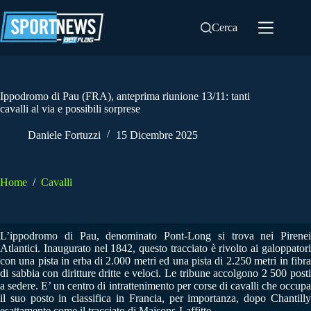
Salta
al
Cerca
contenuto
Ippodromo di Pau (FRA), anteprima riunione 13/11: tanti
cavalli al via e possibili sorprese
Daniele Fortuzzi
15 Dicembre 2025
Home
/
Cavalli
L’ippodromo di Pau, denominato Pont-Long si trova nei Pirenei
Atlantici. Inaugurato nel 1842, questo tracciato è rivolto ai galoppatori
con una pista in erba di 2.000 metri ed una pista di 2.250 metri in fibra
di sabbia con diritture dritte e veloci. Le tribune accolgono 2 500 posti
a sedere. E’ un centro di intrattenimento per corse di cavalli che occupa
il suo posto in classifica in Francia, per importanza, dopo Chantilly
esattamente come il tracciato di Maisons-Laffitte.