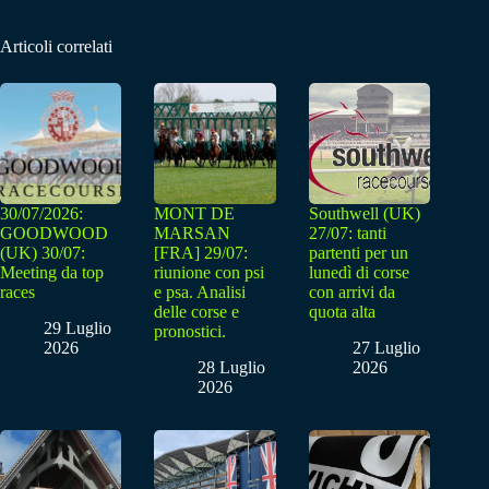
Articoli correlati
30/07/2026:
MONT DE
Southwell (UK)
GOODWOOD
MARSAN
27/07: tanti
(UK) 30/07:
[FRA] 29/07:
partenti per un
Meeting da top
riunione con psi
lunedì di corse
races
e psa. Analisi
con arrivi da
delle corse e
quota alta
29 Luglio
pronostici.
2026
27 Luglio
28 Luglio
2026
2026