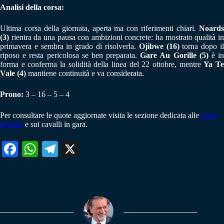
Analisi della corsa:
Ultima corsa della giornata, aperta ma con riferimenti chiari.
Noards
(3)
rientra da una pausa con ambizioni concrete: ha mostrato qualità in
primavera e sembra in grado di risolverla.
Ojibwe (16)
torna dopo i
riposo e resta pericolosa se ben preparata.
Gare Au Gorille (5)
è i
forma e conferma la solidità della linea del 22 ottobre, mentre
Ya T
Vale (4)
mantiene continuità e va considerata.
Prono:
3 – 16 – 5 – 4
Per consultare le quote aggiornate visita le sezione dedicata alle
corse
ippiche
e sui cavalli in gara.
Fa
W
Te
X
ce
ha
le
bo
ts
gr
ok
A
a
pp
m