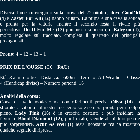
Diverse linee convergono sulla prova del 22 ottobre, dove
Good’Id
(4)
e
Zaster For All (12)
hanno brillato. La prima è una cavalla solid
e pronta per la vittoria, mentre il secondo resta il rivale più
pericoloso.
Do It For Me (13)
può inserirsi ancora, e
Balegrio (1)
molto regolare sul tracciato, completa il quartetto dei principali
protagonisti.
Prono:
4 – 12 – 13 – 1
PRIX DE L’OUSSE (C6 – PAU)
Età: 3 anni e oltre – Distanza: 1600m – Terreno: All Weather – Classe
4 (Handicap diviso) – Numero partenti: 16
Analisi della corsa:
Corsa di livello modesto ma con riferimenti precisi.
Oliva (14)
h
sfiorato la vittoria sul medesimo percorso e sembra pronta per il colpo
pieno.
Lady Pink (16)
è in crescita costante e può insidiare l
favorita.
Blood Diamond (12)
, pur in calo, scende al minimo peso 
può sorprendere.
Azur As Well (1)
resta incostante ma ha mostrat
qualche segnale di ripresa.