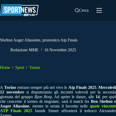
Salta
al
Cerca
contenuto
Shelton Auger Aliassime, pronostico Atp Finals
Redazione MME
16 Novembre 2025
Home
/
Sport
/
Tennis
A
Torino
entrano sempre più nel vivo le
Atp Finals 2025
.
Mercoled
12 novembre
si disputeranno gli incontri valevoli per la second
giornata del gruppo
Bjon Borg
. Ad aprire le danze, alle
14
, per quel
che concerne il torneo di singolare, sarà il match fra
Ben Shelton e
Auger Aliassime
, mentre in serata il favorito nelle
quote vincent
ATP Finals 2025
Jannik Sinner affronterà il tedesco Alexander
Zverev.