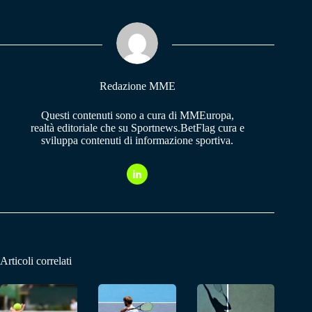
bo
ts
gr
ok
A
a
pp
m
Redazione MME
Questi contenuti sono a cura di MMEuropa,
realtà editoriale che su Sportnews.BetFlag cura e
sviluppa contenuti di informazione sportiva.
Articoli correlati