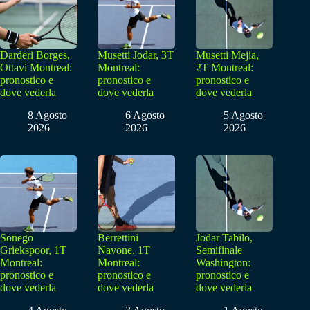
Darderi Borges,
Musetti Jodar, 3T
Musetti Mejia,
Ottavi Montreal:
Montreal:
2T Montreal:
pronostico e
pronostico e
pronostico e
dove vederla
dove vederla
dove vederla
8 Agosto
6 Agosto
5 Agosto
2026
2026
2026
Sonego
Berrettini
Jodar Tabilo,
Griekspoor, 1T
Navone, 1T
Semifinale
Montreal:
Montreal:
Washington:
pronostico e
pronostico e
pronostico e
dove vederla
dove vederla
dove vederla