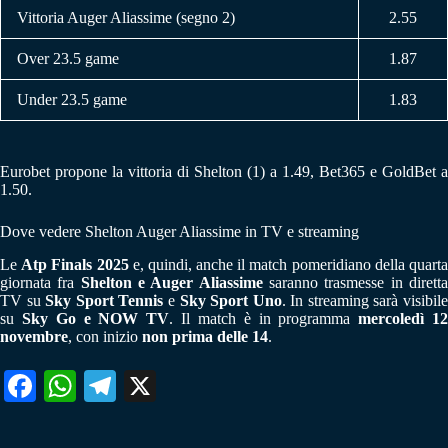
Vittoria Auger Aliassime (segno 2)
2.55
Over 23.5 game
1.87
Under 23.5 game
1.83
Eurobet propone la vittoria di Shelton (1) a 1.49, Bet365 e GoldBet a
1.50.
Dove vedere Shelton Auger Aliassime in TV e streaming
Le
Atp Finals 2025
e, quindi, anche il match pomeridiano della quart
giornata fra
Shelton e Auger Aliassime
saranno trasmesse in dirett
TV su
Sky Sport Tennis
e
Sky Sport Uno
. In streaming sarà visibil
su
Sky Go e
NOW TV
. Il match è in programma
mercoledì 1
novembre
, con inizio
non prima delle 14
.
Fa
W
Te
X
ce
ha
le