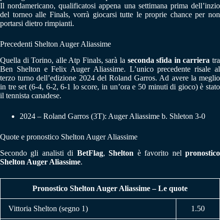
Il nordamericano, qualificatosi appena una settimana prima dell’inzio
del torneo alle Finals, vorrà giocarsi tutte le proprie chance per non
portarsi dietro rimpianti.
Precedenti Shelton Auger Aliassime
Quella di Torino, alle Atp Finals, sarà la
seconda sfida in carriera
tr
Ben Shelton e Felix Auger Aliassime. L’unico precedente risale al
terzo turno dell’edizione 2024 del Roland Garros. Ad avere la meglio
in tre set (6-4, 6-2, 6-1 lo score, in un’ora e 50 minuti di gioco) è stato
il tennista canadese.
2024 – Roland Garros (3T): Auger Aliassime b. Shleton 3-0
Quote e pronostico Shelton Auger Aliassime
Secondo gli analisti di
BetFlag
,
Shelton
è favorito nel
pronostic
Shelton Auger Aliassime
.
Pronostico Shelton Auger Aliassime – Le quote
Vittoria Shelton (segno 1)
1.50