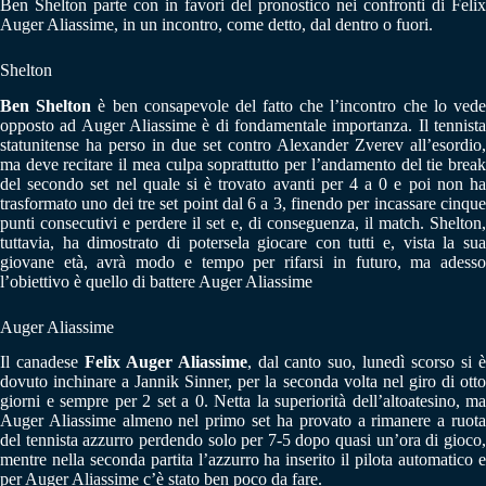
Ben Shelton parte con in favori del pronostico nei confronti di Felix
Auger Aliassime, in un incontro, come detto, dal dentro o fuori.
Shelton
Ben Shelton
è ben consapevole del fatto che l’incontro che lo ved
opposto ad Auger Aliassime è di fondamentale importanza. Il tennista
statunitense ha perso in due set contro Alexander Zverev all’esordio,
ma deve recitare il mea culpa soprattutto per l’andamento del tie break
del secondo set nel quale si è trovato avanti per 4 a 0 e poi non ha
trasformato uno dei tre set point dal 6 a 3, finendo per incassare cinque
punti consecutivi e perdere il set e, di conseguenza, il match. Shelton,
tuttavia, ha dimostrato di potersela giocare con tutti e, vista la sua
giovane età, avrà modo e tempo per rifarsi in futuro, ma adesso
l’obiettivo è quello di battere Auger Aliassime
Auger Aliassime
Il canadese
Felix Auger Aliassime
, dal canto suo, lunedì scorso si 
dovuto inchinare a Jannik Sinner, per la seconda volta nel giro di otto
giorni e sempre per 2 set a 0. Netta la superiorità dell’altoatesino, ma
Auger Aliassime almeno nel primo set ha provato a rimanere a ruota
del tennista azzurro perdendo solo per 7-5 dopo quasi un’ora di gioco,
mentre nella seconda partita l’azzurro ha inserito il pilota automatico e
per Auger Aliassime c’è stato ben poco da fare.