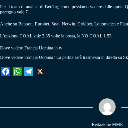
Per il team di analisti di Betflag, come possiamo vedere dalle quote Qua
pareggio vale 7.
Anche su Betsson, Eurobet, Snai, Netwin, Goldbet, Lottomatica e Planetw
L’opzione GOAL vale 2.35 volte la posta, la NO GOAL 1.53.
Dove vedere Francia Ucraina in tv
Dove vedere Francia Ucraina? La partita sarà trasmessa in diretta su Sk
Fa
W
Te
X
ce
ha
le
bo
ts
gr
ok
A
a
pp
m
Redazione MME