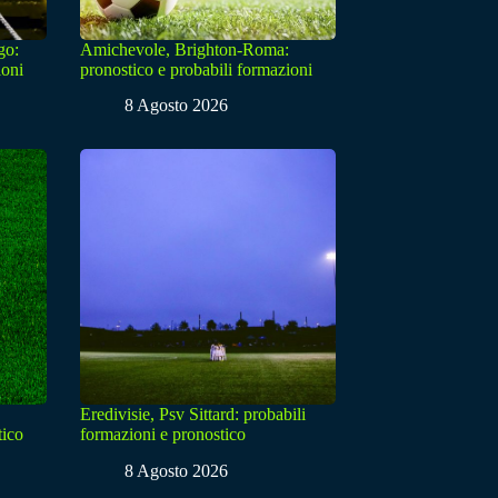
go:
Amichevole, Brighton-Roma:
ioni
pronostico e probabili formazioni
8 Agosto 2026
Eredivisie, Psv Sittard: probabili
tico
formazioni e pronostico
8 Agosto 2026