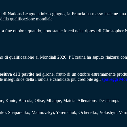
e di Nations League a inizio giugno, la Francia ha messo insieme una s
 dalla qualificazione mondiale.
ta a fine ottobre, quando, nonostante le reti nella ripresa di Christopher
o di qualificazione ai Mondiali 2026, l’Ucraina ha saputo rialzarsi co
ositiva di 3 partite
nel girone, frutto di un ottobre estremamente produt
 inseguitrice della Francia e candidata più credibile agli
spareggi Mon
, Kante; Barcola, Olise, Mbappe; Mateta. Allenatore: Deschamps
ko; Shaparenko, Malinovskyi; Yaremchuk, Ocheretko, Voloshyn; Vanat