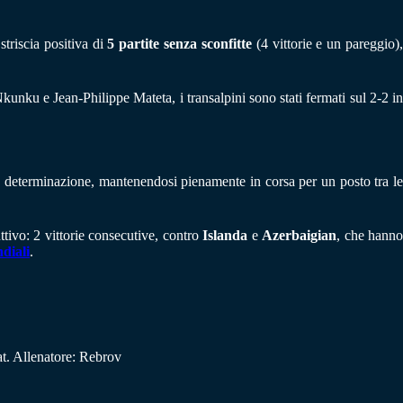
triscia positiva di
5 partite senza sconfitte
(4 vittorie e un pareggio)
 Nkunku e Jean-Philippe Mateta, i transalpini sono stati fermati sul 2-2 i
n determinazione, mantenendosi pienamente in corsa per un posto tra l
tivo: 2 vittorie consecutive, contro
Islanda
e
Azerbaigian
, che hann
diali
.
. Allenatore: Rebrov