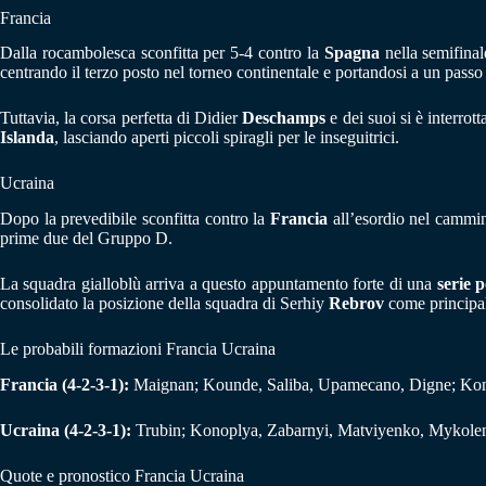
Francia
Dalla rocambolesca sconfitta per 5-4 contro la
Spagna
nella semifinal
centrando il terzo posto nel torneo continentale e portandosi a un passo
Tuttavia, la corsa perfetta di Didier
Deschamps
e dei suoi si è interrot
Islanda
, lasciando aperti piccoli spiragli per le inseguitrici.
Ucraina
Dopo la prevedibile sconfitta contro la
Francia
all’esordio nel cammin
prime due del Gruppo D.
La squadra gialloblù arriva a questo appuntamento forte di una
serie p
consolidato la posizione della squadra di Serhiy
Rebrov
come principale
Le probabili formazioni Francia Ucraina
Francia (4-2-3-1):
Maignan; Kounde, Saliba, Upamecano, Digne; Kone
Ucraina (4-2-3-1):
Trubin; Konoplya, Zabarnyi, Matviyenko, Mykolen
Quote e pronostico Francia Ucraina