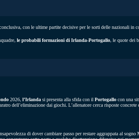
nclusiva, con le ultime partite decisive per le sorti delle nazionali in c
 squadre,
le probabili formazioni di Irlanda-Portogallo
, le quote dei 
ondo
2026,
l’Irlanda
si presenta alla sfida con il
Portogallo
con una sit
l baratro dell’eliminazione dai giochi. L’allenatore cerca risposte concret
a consapevolezza di dover cambiare passo per restare aggrappata al sogn