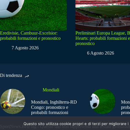
Eredivisie, Cambuur-Excelsior:
Preliminari Europa League, B
probabili formazioni e pronostico
Hearts: probabili formazioni e
pronostico
7 Agosto 2026
6 Agosto 2026
Di tendenza
Mondiali
Mondiali, Inghilterra-RD
Mond
Congo: pronostico e
prob
probabili formazioni
pron
Questo sito utilizza cookie propri e di terzi per migliorar
SportNews.BetFlag - Questo sito non rappresenta una testata giornalist