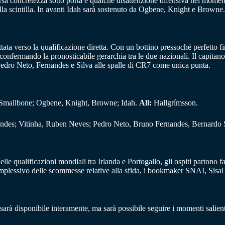
arsa concretezza sotto porta e qualche disattenzione difensiva nei mome
uella scintilla. In avanti Idah sarà sostenuto da Ogbene, Knight e Browne.
ttata verso la qualificazione diretta. Con un bottino pressoché perfetto 
a, confermando la pronosticabile gerarchia tra le due nazionali. Il capitan
Pedro Neto, Fernandes e Silva alle spalle di CR7 come unica punta.
, Smallbone; Ogbene, Knight, Browne; Idah.
All:
Hallgrímsson.
endes; Vitinha, Ruben Neves; Pedro Neto, Bruno Fernandes, Bernardo 
delle qualificazioni mondiali tra Irlanda e Portogallo, gli ospiti partono fav
mplessivo delle scommesse relative alla sfida, i bookmaker SNAI, Sisal
sarà disponibile interamente, ma sarà possibile seguire i momenti salien