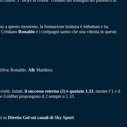
nti chiave. I “Boys in Green” contano sul sostegno del pubblico di
fino a questo momento, la formazione lusitana è imbattuta e ha
o Cristiano
Ronaldo
e i compagni sanno che una vittoria in questo
Silva; Ronaldo.
All:
Martínez.
oriti. Infatti,
il successo esterno (2) è quotato 1.33
, mentre l’1 e il
 e Goldbet propongono il 2 sempre a 1.33.
ti su
Diretta Gol sui canali di Sky Sport
.