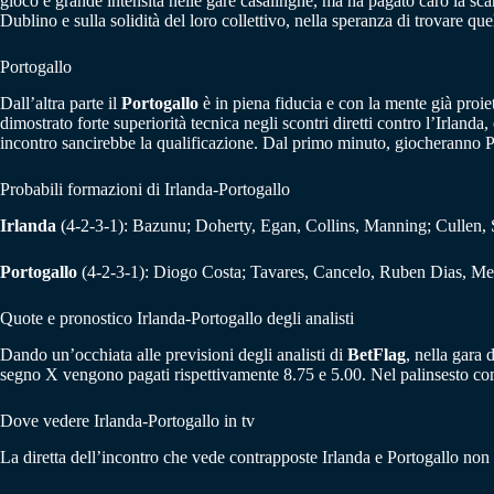
gioco e grande intensità nelle gare casalinghe, ma ha pagato caro la sc
Dublino e sulla solidità del loro collettivo, nella speranza di trovare q
Portogallo
Dall’altra parte il
Portogallo
è in piena fiducia e con la mente già proie
dimostrato forte superiorità tecnica negli scontri diretti contro l’Irland
incontro sancirebbe la qualificazione. Dal primo minuto, giocheranno 
Probabili formazioni di Irlanda-Portogallo
Irlanda
(4-2-3-1): Bazunu; Doherty, Egan, Collins, Manning; Cullen
Portogallo
(4-2-3-1): Diogo Costa; Tavares, Cancelo, Ruben Dias, M
Quote e pronostico Irlanda-Portogallo degli analisti
Dando un’occhiata alle previsioni degli analisti di
BetFlag
, nella gara 
segno X vengono pagati rispettivamente 8.75 e 5.00. Nel palinsesto co
Dove vedere Irlanda-Portogallo in tv
La diretta dell’incontro che vede contrapposte Irlanda e Portogallo non 