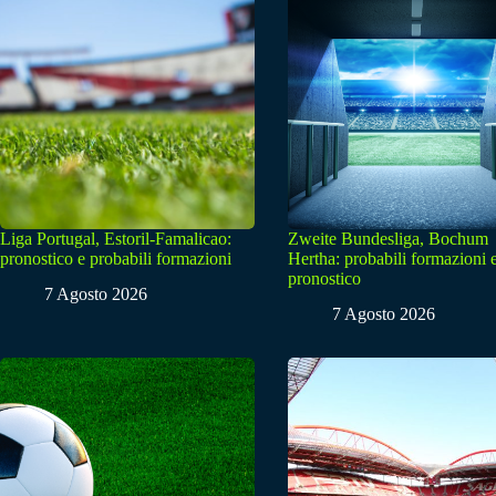
Liga Portugal, Estoril-Famalicao:
Zweite Bundesliga, Bochum
pronostico e probabili formazioni
Hertha: probabili formazioni 
pronostico
7 Agosto 2026
7 Agosto 2026