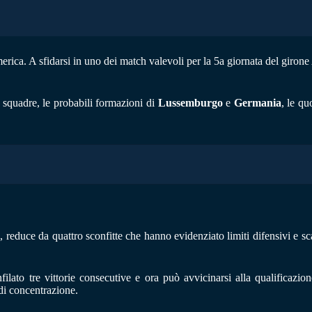
ica. A sfidarsi in uno dei match valevoli per la 5a giornata del giron
 squadre, le probabili formazioni di
Lussemburgo
e
Germania
, le qu
, reduce da quattro sconfitte che hanno evidenziato limiti difensivi e sc
ilato tre vittorie consecutive e ora può avvicinarsi alla qualificazio
 di concentrazione.