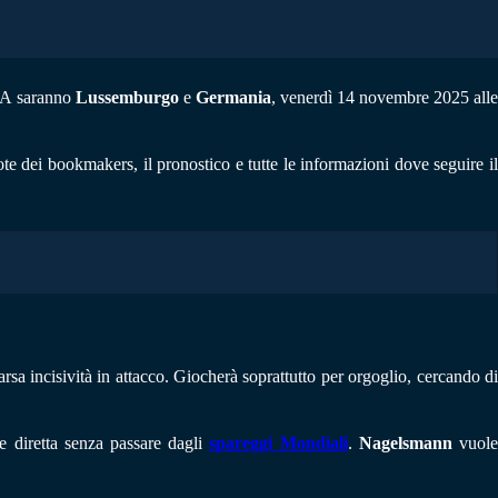
e A saranno
Lussemburgo
e
Germania
, venerdì 14 novembre 2025 all
ote dei bookmakers, il pronostico e tutte le informazioni dove seguire il
arsa incisività in attacco. Giocherà soprattutto per orgoglio, cercando d
ne diretta senza passare dagli
spareggi Mondiali
.
Nagelsmann
vuol