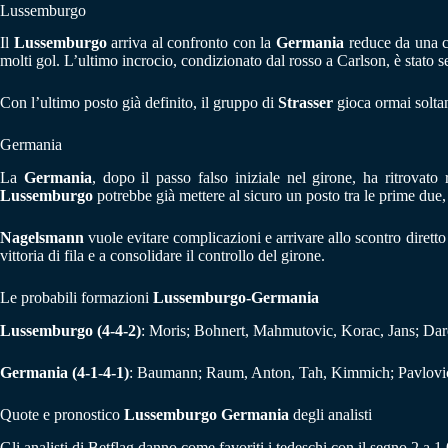
Lussemburgo
Il
Lussemburgo
arriva al confronto con la
Germania
reduce da una ca
molti gol. L’ultimo incrocio, condizionato dal rosso a Carlson, è stato s
Con l’ultimo posto già definito, il gruppo di
Strasser
gioca ormai soltan
Germania
La
Germania
, dopo il passo falso iniziale nel girone, ha ritrovato 
Lussemburgo
potrebbe già mettere al sicuro un posto tra le prime due,
Nagelsmann
vuole evitare complicazioni e arrivare allo scontro dirett
vittoria di fila e a consolidare il controllo del girone.
Le probabili formazioni
Lussemburgo-
Germania
Lussemburgo (4-4-2)
: Moris; Bohnert, Mahmutovic, Korac, Jans; Dard
Germania (4-1-4-1)
: Baumann; Raum, Anton, Tah, Kimmich; Pavlovi
Quote e pronostico
Lussemburgo
Germania
degli analisti
Gli analisti di Betflag danno come favoriti i tedeschi con il segno 2 a 1.