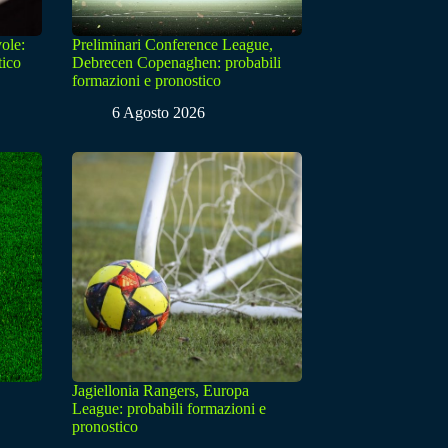
ole:
Preliminari Conference League,
tico
Debrecen Copenaghen: probabili
formazioni e pronostico
6 Agosto 2026
Jagiellonia Rangers, Europa
League: probabili formazioni e
pronostico