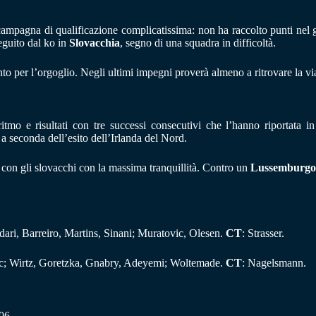
mpagna di qualificazione complicatissima: non ha raccolto punti nel gi
eguito dal ko in
Slovacchia
, segno di una squadra in difficoltà.
to per l’orgoglio. Negli ultimi impegni proverà almeno a ritrovare la via
ritmo e risultati con tre successi consecutivi che l’hanno riportata i
 a seconda dell’esito dell’Irlanda del Nord.
o con gli slovacchi con la massima tranquillità. Contro un
Lussemburg
ari, Barreiro, Martins, Sinani; Muratovic, Olesen.
CT
: Strasser.
c; Wirtz, Goretzka, Gnabry, Adeyemi; Woltemade.
CT
: Nagelsmann.
06.