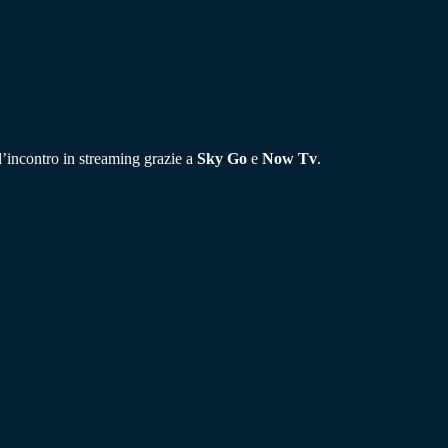
e l’incontro in streaming grazie a
Sky Go
e
Now Tv
.