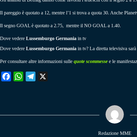
Il pareggio è quotato a 12, mentre l’1 si trova a quota 30. Anche Planet
Il segno GOAL è quotato a 2.75, mentre il NO GOAL a 1.40.
Dove vedere
Lussemburgo
Germania
in tv
Dove vedere
Lussemburgo
Germania
in tv? La diretta televisiva sarà
Per consultare altre informazioni sulle
quote scommesse
e le manifestaz
Fa
W
Te
X
ce
ha
le
bo
ts
gr
ok
A
a
pp
m
Redazione MME