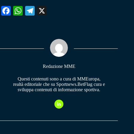
Fa
W
Te
X
ce
ha
le
bo
ts
gr
ok
A
a
pp
m
Redazione MME
Questi contenuti sono a cura di MMEuropa,
realtà editoriale che su Sportnews.BetFlag cura e
sviluppa contenuti di informazione sportiva.