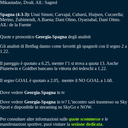
Mikautadze, Dvali. All.: Sagnol
Spagna (4-3-3):
Unai Simon; Carvajal, Cubarsì, Huijsen, Cucurella;
Merino, Zubimendi, A.Baena; Dani Olmo, Oyarzabal, Dani Olmo.
All.: de la Fuente
Quote e pronostico
Georgia-
Spagna
degli analisti
Gli analisti di Betflag danno come favoriti gli spagnoli con il segno 2 a
1.22.
Il pareggio è quotato a 6.25, mentre l’1 si trova a quota 13. Anche
Planetwin e Goldbet bancano la vittoria dei tedeschi a 1.22.
Il segno GOAL è quotato a 2.05, mentre il NO GOAL a 1.68.
Dove vedere
Georgia-
Spagna
in tv
Dove vedere
Georgia-
Spagna
in tv? L’incontro sarà trasmesso su Sky
Sport e disponibile in streaming su SkyGo e NOW.
Per consultare altre informazioni sulle
quote scommesse
e le
manifestazioni sportive, puoi visitare la
sezione dedicata
.