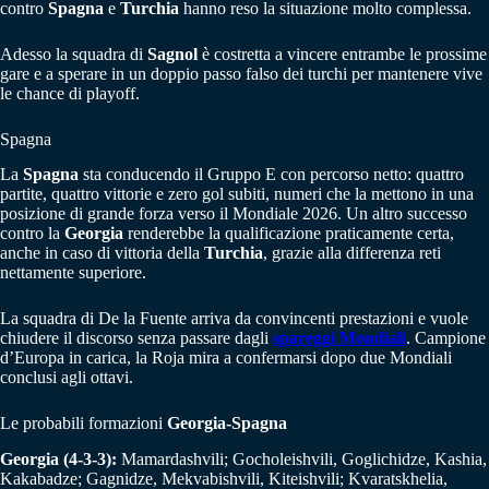
contro
Spagna
e
Turchia
hanno reso la situazione molto complessa.
Adesso la squadra di
Sagnol
è costretta a vincere entrambe le prossime
gare e a sperare in un doppio passo falso dei turchi per mantenere vive
le chance di playoff.
Spagna
La
Spagna
sta conducendo il Gruppo E con percorso netto: quattro
partite, quattro vittorie e zero gol subiti, numeri che la mettono in una
posizione di grande forza verso il Mondiale 2026. Un altro successo
contro la
Georgia
renderebbe la qualificazione praticamente certa,
anche in caso di vittoria della
Turchia
, grazie alla differenza reti
nettamente superiore.
La squadra di De la Fuente arriva da convincenti prestazioni e vuole
chiudere il discorso senza passare dagli
spareggi Mondiali
. Campione
d’Europa in carica, la Roja mira a confermarsi dopo due Mondiali
conclusi agli ottavi.
Le probabili formazioni
Georgia-
Spagna
Georgia (4-3-3):
Mamardashvili; Gocholeishvili, Goglichidze, Kashia,
Kakabadze; Gagnidze, Mekvabishvili, Kiteishvili; Kvaratskhelia,