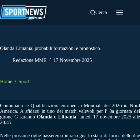
Salta
al
Cerca
contenuto
Olanda-Lituania: probabili formazioni e pronostico
Redazione MME
17 Novembre 2025
Home
/
Sport
Continuano le Qualificazioni europee ai Mondiali del 2026 in Nord
America. A sfidarsi in uno dei match valevoli per l’ 8a giornata del
girone G saranno
Olanda
e
Lituania
, lunedì 17 novembre 2025 all
20.45.
Nelle prossime righe passeremo in rassegna lo stato di forma delle due