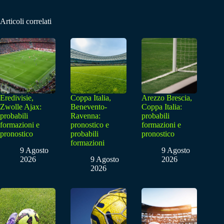
Articoli correlati
Eredivisie,
Coppa Italia,
Arezzo Brescia,
Zwolle Ajax:
Benevento-
Coppa Italia:
probabili
Ravenna:
probabili
formazioni e
pronostico e
formazioni e
pronostico
probabili
pronostico
formazioni
9 Agosto
9 Agosto
2026
9 Agosto
2026
2026