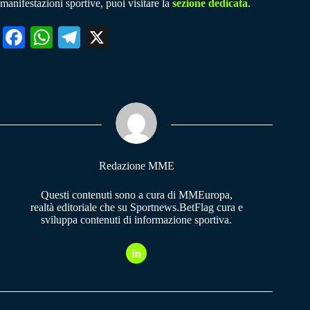
manifestazioni sportive, puoi visitare la
sezione dedicata
.
Fa
W
Te
X
ce
ha
le
bo
ts
gr
ok
A
a
pp
m
Redazione MME
Questi contenuti sono a cura di MMEuropa,
realtà editoriale che su Sportnews.BetFlag cura e
sviluppa contenuti di informazione sportiva.