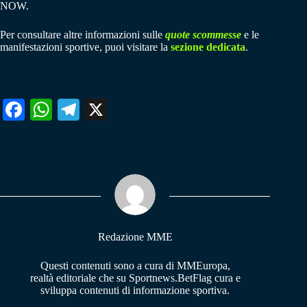
NOW.
Per consultare altre informazioni sulle
quote scommesse
e le
manifestazioni sportive, puoi visitare la
sezione dedicata
.
Fa
W
Te
X
ce
ha
le
bo
ts
gr
ok
A
a
pp
m
Redazione MME
Questi contenuti sono a cura di MMEuropa,
realtà editoriale che su Sportnews.BetFlag cura e
sviluppa contenuti di informazione sportiva.