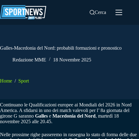
Salta
al
Cerca
contenuto
Galles-Macedonia del Nord: probabili formazioni e pronostico
Redazione MME
18 Novembre 2025
Home
/
Sport
Continuano le Qualificazioni europee ai Mondiali del 2026 in Nord
America. A sfidarsi in uno dei match valevoli per l’ 8a giornata del
girone G saranno
G
alles
e
Macedonia del Nord
, martedì 18
novembre 2025 alle 20.45.
Nelle prossime righe passeremo in rassegna lo stato di forma delle due