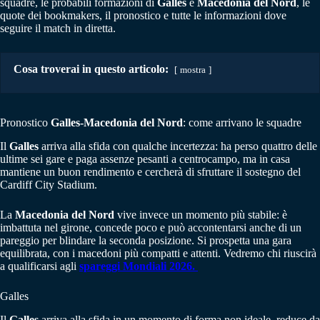
squadre, le probabili formazioni di
G
alles
e
Macedonia del Nord
, le
quote dei bookmakers, il pronostico e tutte le informazioni dove
seguire il match in diretta.
Cosa troverai in questo articolo:
mostra
Pronostico
G
alles-
Macedonia del Nord
: come arrivano le squadre
Il
Galles
arriva alla sfida con qualche incertezza: ha perso quattro delle
ultime sei gare e paga assenze pesanti a centrocampo, ma in casa
mantiene un buon rendimento e cercherà di sfruttare il sostegno del
Cardiff City Stadium.
La
Macedonia del Nord
vive invece un momento più stabile: è
imbattuta nel girone, concede poco e può accontentarsi anche di un
pareggio per blindare la seconda posizione. Si prospetta una gara
equilibrata, con i macedoni più compatti e attenti. Vedremo chi riuscirà
a qualificarsi agli
spareggi Mondiali 2026
.
Galles
Il
Galles
arriva alla sfida in un momento di forma non ideale, reduce da