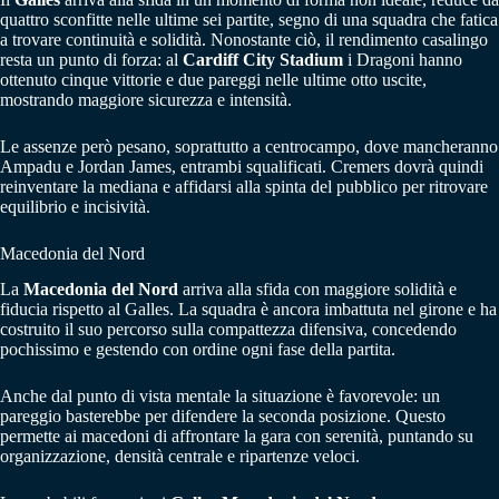
quattro sconfitte nelle ultime sei partite, segno di una squadra che fatica
a trovare continuità e solidità. Nonostante ciò, il rendimento casalingo
resta un punto di forza: al
Cardiff City Stadium
i Dragoni hanno
ottenuto cinque vittorie e due pareggi nelle ultime otto uscite,
mostrando maggiore sicurezza e intensità.
Le assenze però pesano, soprattutto a centrocampo, dove mancheranno
Ampadu e Jordan James, entrambi squalificati. Cremers dovrà quindi
reinventare la mediana e affidarsi alla spinta del pubblico per ritrovare
equilibrio e incisività.
Macedonia del Nord
La
Macedonia del Nord
arriva alla sfida con maggiore solidità e
fiducia rispetto al Galles. La squadra è ancora imbattuta nel girone e ha
costruito il suo percorso sulla compattezza difensiva, concedendo
pochissimo e gestendo con ordine ogni fase della partita.
Anche dal punto di vista mentale la situazione è favorevole: un
pareggio basterebbe per difendere la seconda posizione. Questo
permette ai macedoni di affrontare la gara con serenità, puntando su
organizzazione, densità centrale e ripartenze veloci.