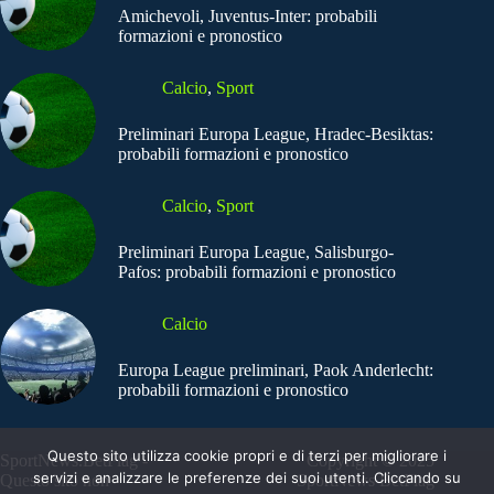
Amichevoli, Juventus-Inter: probabili
formazioni e pronostico
Calcio
,
Sport
Preliminari Europa League, Hradec-Besiktas:
probabili formazioni e pronostico
Calcio
,
Sport
Preliminari Europa League, Salisburgo-
Pafos: probabili formazioni e pronostico
Calcio
Europa League preliminari, Paok Anderlecht:
probabili formazioni e pronostico
Questo sito utilizza cookie propri e di terzi per migliorare i
SportNews.BetFlag -
Copyright © 2025
servizi e analizzare le preferenze dei suoi utenti. Cliccando su
Questo sito non
SportNews BetFlag