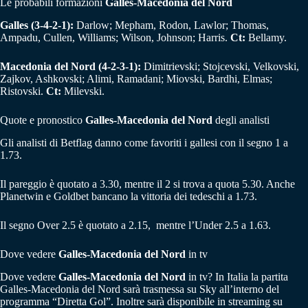
Le probabili formazioni
G
alles-
Macedonia del Nord
Galles (3-4-2-1):
Darlow; Mepham, Rodon, Lawlor; Thomas,
Ampadu, Cullen, Williams; Wilson, Johnson; Harris.
Ct:
Bellamy.
Macedonia del Nord (4-2-3-1):
Dimitrievski; Stojcevski, Velkovski,
Zajkov, Ashkovski; Alimi, Ramadani; Miovski, Bardhi, Elmas;
Ristovski.
Ct:
Milevski.
Quote e pronostico
G
alles-
Macedonia del Nord
degli analisti
Gli analisti di Betflag danno come favoriti i gallesi con il segno 1 a
1.73.
Il pareggio è quotato a 3.30, mentre il 2 si trova a quota 5.30. Anche
Planetwin e Goldbet bancano la vittoria dei tedeschi a 1.73.
Il segno Over 2.5 è quotato a 2.15, mentre l’Under 2.5 a 1.63.
Dove vedere
G
alles-
Macedonia del Nord
in tv
Dove vedere
G
alles-
Macedonia del Nord
in tv? In Italia la partita
Galles-Macedonia del Nord sarà trasmessa su Sky all’interno del
programma “Diretta Gol”. Inoltre sarà disponibile in streaming su