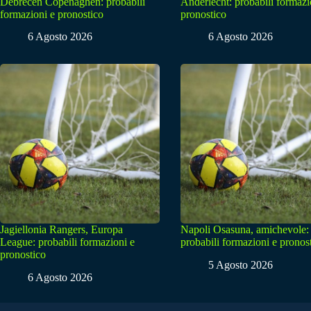
Debrecen Copenaghen: probabili
Anderlecht: probabili formazi
formazioni e pronostico
pronostico
6 Agosto 2026
6 Agosto 2026
Jagiellonia Rangers, Europa
Napoli Osasuna, amichevole:
League: probabili formazioni e
probabili formazioni e pronos
pronostico
5 Agosto 2026
6 Agosto 2026