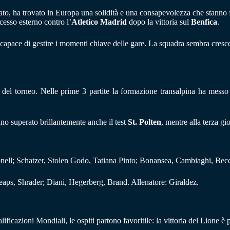
ato, ha trovato in Europa una solidità e una consapevolezza che stanno 
ccesso esterno contro l’
Atletico Madrid
dopo la vittoria sul
Benfica
.
pace di gestire i momenti chiave delle gare. La squadra sembra crescere 
del torneo. Nelle prime 3 partite la formazione transalpina ha messo a
nno superato brillantemente anche il test
St. Polten
, mentre alla terza g
ell; Schatzer, Stolen Godo, Tatiana Pinto; Bonansea, Cambiaghi, Becca
ps, Shrader; Diani, Hegerberg, Brand. Allenatore: Giraldez.
ificazioni Mondiali, le ospiti partono favoritile: la vittoria del Lione è