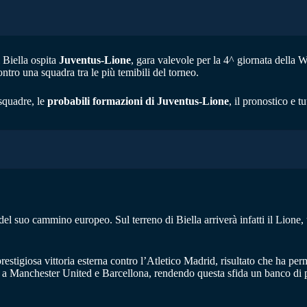
 Biella ospita
Juventus-Lione
, gara valevole per la 4^ giornata dell
tro una squadra tra le più temibili del torneo.
squadre, le
probabili formazioni di Juventus-Lione
, il pronostico e t
 del suo cammino europeo. Sul terreno di Biella arriverà infatti il Lion
estigiosa vittoria esterna contro l’Atletico Madrid, risultato che ha perme
to a Manchester United e Barcellona, rendendo questa sfida un banco di