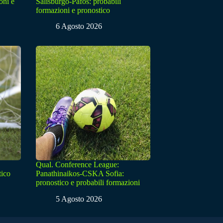
oni e
Salisburgo-Pafos: probabili
formazioni e pronostico
6 Agosto 2026
Qual. Conference League:
tico
Panathinaikos-CSKA Sofia:
pronostico e probabili formazioni
5 Agosto 2026