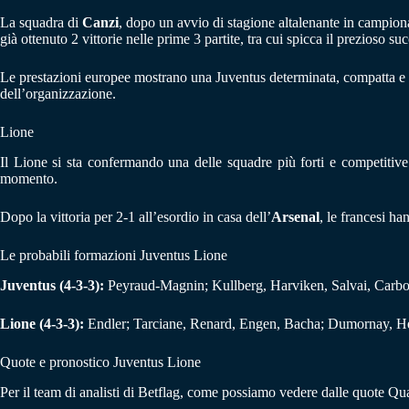
La squadra di
Canzi
, dopo un avvio di stagione altalenante in campion
già ottenuto 2 vittorie nelle prime 3 partite, tra cui spicca il prezioso su
Le prestazioni europee mostrano una Juventus determinata, compatta e ca
dell’organizzazione.
Lione
Il Lione si sta confermando una delle squadre più forti e competitive 
momento.
Dopo la vittoria per 2-1 all’esordio in casa dell’
Arsenal
, le francesi ha
Le probabili formazioni Juventus Lione
Juventus (4-3-3):
Peyraud-Magnin; Kullberg, Harviken, Salvai, Carbon
Lione (4-3-3):
Endler; Tarciane, Renard, Engen, Bacha; Dumornay, Hea
Quote e pronostico Juventus Lione
Per il team di analisti di Betflag, come possiamo vedere dalle quote Qual