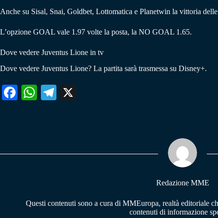
Anche su Sisal, Snai, Goldbet, Lottomatica e Planetwin la vittoria delle 
L’opzione GOAL vale 1.97 volte la posta, la NO GOAL 1.65.
Dove vedere Juventus Lione in tv
Dove vedere Juventus Lione? La partita sarà trasmessa su Disney+.
Fa
W
Te
X
ce
ha
le
bo
ts
gr
ok
A
a
pp
m
Redazione MME
Questi contenuti sono a cura di MMEuropa, realtà editoriale c
contenuti di informazione spo