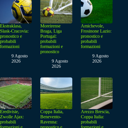
Ekstraklasa,
Moreirense
Amichevole,
Slask-Cracovia:
Braga, Liga
Frosinone Lazio:
pronostico e
Portugal:
pronostico e
probabili
probabili
probabili
formazioni
formazioni e
formazioni
pronostico
9 Agosto
9 Agosto
2026
9 Agosto
2026
2026
Eredivisie,
Coppa Italia,
Arezzo Brescia,
Zwolle Ajax:
Benevento-
Coppa Italia:
probabili
Ravenna:
probabili
formazioni e
pronostico e
formazioni e