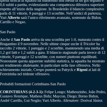
quella striscia la squadra ha mantenuto una media di un gol segnato e
0,6 subiti a partita, evidenziando una compattezza difensiva superiore
rispetto all’inizio della stagione. In Brasileirão il bilancio complessivo
parla di 11 vittorie, 9 pareggi e 13 sconfitte. Nell’undici di partenza,
Yuri
Alberto
sarà l’unico riferimento avanzato, sostenuto da Bidon,
Carrillo e Negao.
San Paolo
Anche il
San Paolo
arriva da una sconfitta per 1-0, maturata contro il
Bragantino il 9 novembre. Nelle ultime cinque uscite il
Tricolor
ha
raccolto 2 vittorie, 1 pareggio e 2 sconfitte, mantenendo una media di
1,2 gol fatti e 1,2 subiti a gara. Il bilancio stagionale parla invece di 12
vittorie, 9 pareggi e 12 sconfitte, con numeri piuttosto equilibrati.
Nonostante questa apparente stabilità statistica, la squadra ha mostrato
un rendimento altalenante, in particolare nella fase offensiva. Nello
schieramento iniziale, Crespo punterà su Patryck e
Rigoni
ai lati di
Ferreirinha nel tridente offensivo.
Probabili formazioni Corinthians-San Paolo
CORINTHIANS (4-2-3-1):
Felipe Longo; Matheuzinho, João Pedro,
Gustavo Henrique, Matheus Bidu; Maycon, Diego; Breno Bidon,
André Carrillo, Gui Negão; Yuri Alberto.
Allenatore:
Dorival Júnior.