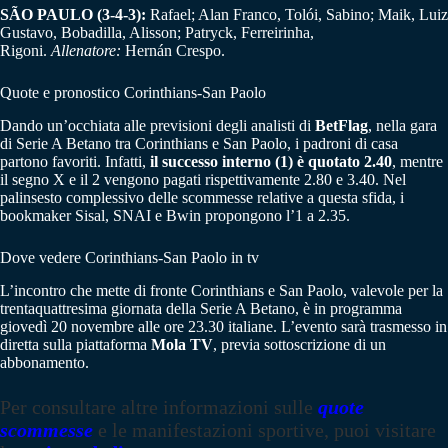
SÃO PAULO (3-4-3):
Rafael; Alan Franco, Tolói, Sabino; Maik, Luiz
Gustavo, Bobadilla, Alisson; Patryck, Ferreirinha,
Rigoni.
Allenatore:
Hernán Crespo.
Quote e pronostico Corinthians-San Paolo
Dando un’occhiata alle previsioni degli analisti di
BetFlag
, nella gara
di Serie A Betano tra Corinthians e San Paolo, i padroni di casa
partono favoriti. Infatti,
il successo interno (1) è quotato 2.40
, mentre
il segno X e il 2 vengono pagati rispettivamente 2.80 e 3.40. Nel
palinsesto complessivo delle scommesse relative a questa sfida, i
bookmaker Sisal, SNAI e Bwin propongono l’1 a 2.35.
Dove vedere Corinthians-San Paolo in tv
L’incontro che mette di fronte Corinthians e San Paolo, valevole per la
trentaquattresima giornata della Serie A Betano, è in programma
giovedì 20 novembre alle ore 23.30 italiane. L’evento sarà trasmesso in
diretta sulla piattaforma
Mola TV
, previa sottoscrizione di un
abbonamento.
Per consultare altre informazioni sulle
quote
scommesse
e le manifestazioni sportive, puoi visitare