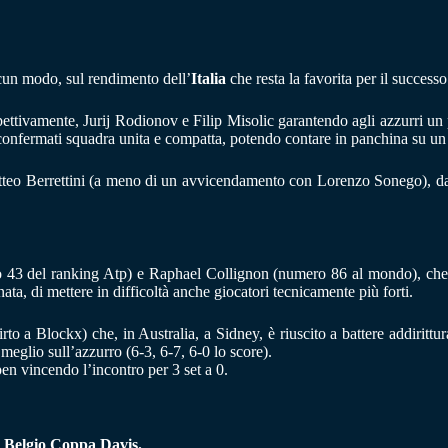
lcun modo, sul rendimento dell’
Italia
che resta la favorita per il success
spettivamente, Jurij Rodionov e Filip Misolic garantendo agli azzurri u
no confermati squadra unita e compatta, potendo contare in panchina su un
tteo Berrettini (a meno di un avvicendamento con Lorenzo Sonego), da 
ero 43 del ranking Atp) e Raphael Collignon (numero 86 al mondo), ch
nata, di mettere in difficoltà anche giocatori tecnicamente più forti.
 a Blockx) che, in Australia, a Sidney, è riuscito a battere addirittur
meglio sull’azzurro (6-3, 6-7, 6-0 lo score).
en vincendo l’incontro per 3 set a 0.
a Belgio Coppa Davis.