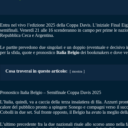
Entra nel vivo l’edizione 2025 della Coppa Davis. L’iniziale Final Eigh
semifinali. Venerdì 21 alle 16 scenderanno in campo per prime le naziona
Repubblica Ceca e Argentina.
Le partite prevedono due singolari e un doppio (eventuale e decisivo in
per la sfida, quote e pronostico
Italia Belgio
dei bookmakers e dove vede
Cosa troverai in questo articolo:
mostra
Pronostico Italia Belgio – Semifinale Coppa Davis 2025
L’Italia, quindi, va a caccia della terza insalatiera di fila. Azzurri p
calore del pubblico pronto a spingere Sonego e compagni verso il succes
Cobolli in due set. Sul fronte opposto, il Belgio ha avuto la meglio del
L’ultimo precedente fra la due nazionali risale allo scorso anno nella 