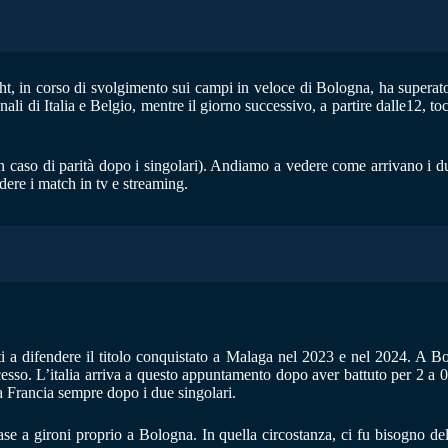
t, in corso di svolgimento sui campi in veloce di Bologna, ha superato 
li di Italia e Belgio, mentre il giorno successivo, a partire dalle12, t
 caso di parità dopo i singolari). Andiamo a vedere come arrivano i due 
re i match in tv e streaming.
ronti a difendere il titolo conquistato a Malaga nel 2023 e nel 2024. A 
so. L’italia arriva a questo appuntamento dopo aver battuto per 2 a 0 l’
la Francia sempre dopo i due singolari.
fase a gironi proprio a Bologna. In quella circostanza, ci fu bisogno d