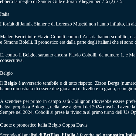
ebbero la meglio di Sander Gillé e Joran Vliegen per 7-6 (2) 7-5.
Italia
I forfait di Jannik Sinner e di Lorenzo Musetti non hanno influito, in a
Matteo Berrettini e Flavio Cobolli contro l’Austria hanno sconfitto, ri
e Simone Bolelli. Il pronostico era dalla parte degli italiani che si so
E, contro il Belgio, saranno ancora Flavio Cobolli, da numero 1, e Ma
consecutiva.
Belgio
Il
Belgio
è avversario temibile e di tutto rispetto. Zizou Bergs (num
hanno dimostrato di essere due giocatori di livello e in grado, se in gior
A scendere per primo in campo sarà Collignon (dovrebbe essere prefeirto
belga, proprio a Bologna, nella fase a gironi del 2024 riusci ad avere la 
Sempre nel 2024, Cobolli si prese la rivincita al primo turno dell’Us Op
Quote e pronostico Italia Belgio Coppa Davis
Secondo gli analisti di
BetFlag
,
l’Italia
è favorita nel
pronostico Itali