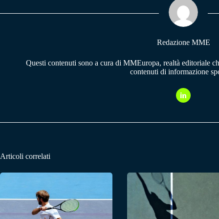
pp
m
Redazione MME
Questi contenuti sono a cura di MMEuropa, realtà editoriale c
contenuti di informazione spo
Articoli correlati