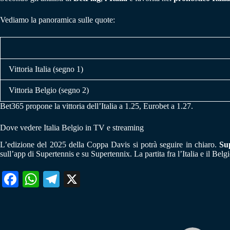
Vediamo la panoramica sulle quote:
Vittoria Italia (segno 1)
Vittoria Belgio (segno 2)
Bet365 propone la vittoria dell’Italia a 1.25, Eurobet a 1.27.
Dove vedere Italia Belgio in TV e streaming
L’edizione del 2025 della Coppa Davis si potrà seguire in chiaro.
Su
sull’app di Supertennis e su Supertennix. La partita fra l’Italia e il Bel
Fa
W
Te
X
ce
ha
le
bo
ts
gr
ok
A
a