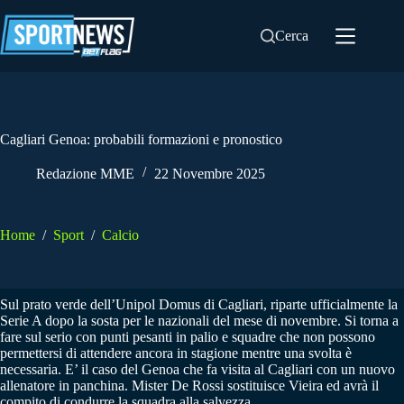
Salta
al
Cerca
contenuto
Cagliari Genoa: probabili formazioni e pronostico
Redazione MME
22 Novembre 2025
Home
/
Sport
/
Calcio
Sul prato verde dell’Unipol Domus di Cagliari, riparte ufficialmente la
Serie A dopo la sosta per le nazionali del mese di novembre. Si torna a
fare sul serio con punti pesanti in palio e squadre che non possono
permettersi di attendere ancora in stagione mentre una svolta è
necessaria. E’ il caso del Genoa che fa visita al Cagliari con un nuovo
allenatore in panchina. Mister De Rossi sostituisce Vieira ed avrà il
compito di condurre la squadra alla salvezza.