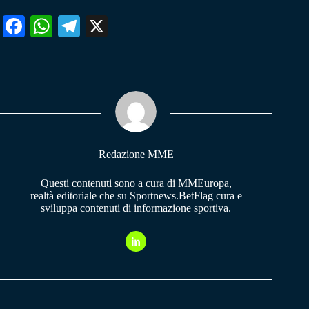
Fa
W
Te
X
ce
ha
le
bo
ts
gr
ok
A
a
pp
m
Redazione MME
Questi contenuti sono a cura di MMEuropa,
realtà editoriale che su Sportnews.BetFlag cura e
sviluppa contenuti di informazione sportiva.