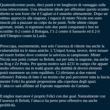
Quattordicesimo posto, dieci punti e tre lunghezze di vantaggio sulla
zona retrocessione. Una situazione ideale per affrontare questo scontro
diretto se non fosse che il Cagliari si è smarrito ultimamente. Dopo un
ottimo approccio alla stagione, i ragazzi di mister Nicola non sono
riusciti più a piazzare un colpo da tre punti. Nelle ultime cinque
giornate, infatti, si registrano solo due punti conquistati e ben tre
sconfitte: 0-2 contro il Bologna, l’1-2 contro il Sassuolo ed il 2-0
dell’Olimpico contro la Lazio.
Preoccupa, enormemente, non solo l’assenza di vittorie ma anche la
vulnerabilità tra le mura amiche. L’Unipol Arena, invece, deve tornare
ad essere fortino dove costruire la salvezza in campionato. Mister
Nicola non potrà contare su Belotti, out per tutta la stagione, ma anche
su Rog e Ze Pedro. Per questo motivo sarà 4231 in campo che appare
molto offensivo ma in realtà grazie alla duttilità di diversi elementi
potrà mantenere un certo equilibrio. Ci riferiamo ai due esterni
offensivi: Palestra di fatto è un terzino che può percorrere tutta la fascia
mentre Felici ha grande propensione alla copertura degli spazi.
L’attacco sarà affidato ad Esposito supportato da Gaetano.
Il miglior marcatore è proprio Felici con due goal. Naturalmente con
l’assenza di Belotti, l’attacco ha perso peso offensivo ma anche
prolificità.