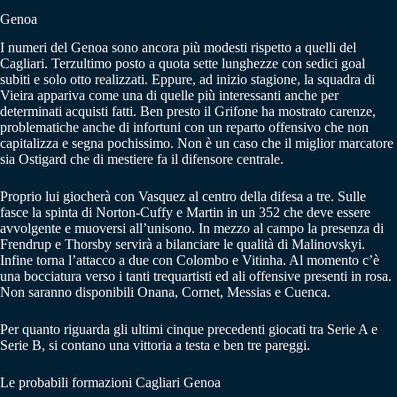
Genoa
I numeri del Genoa sono ancora più modesti rispetto a quelli del
Cagliari. Terzultimo posto a quota sette lunghezze con sedici goal
subiti e solo otto realizzati. Eppure, ad inizio stagione, la squadra di
Vieira appariva come una di quelle più interessanti anche per
determinati acquisti fatti. Ben presto il Grifone ha mostrato carenze,
problematiche anche di infortuni con un reparto offensivo che non
capitalizza e segna pochissimo. Non è un caso che il miglior marcatore
sia Ostigard che di mestiere fa il difensore centrale.
Proprio lui giocherà con Vasquez al centro della difesa a tre. Sulle
fasce la spinta di Norton-Cuffy e Martin in un 352 che deve essere
avvolgente e muoversi all’unisono. In mezzo al campo la presenza di
Frendrup e Thorsby servirà a bilanciare le qualità di Malinovskyi.
Infine torna l’attacco a due con Colombo e Vitinha. Al momento c’è
una bocciatura verso i tanti trequartisti ed ali offensive presenti in rosa.
Non saranno disponibili Onana, Cornet, Messias e Cuenca.
Per quanto riguarda gli ultimi cinque precedenti giocati tra Serie A e
Serie B, si contano una vittoria a testa e ben tre pareggi.
Le probabili formazioni Cagliari Genoa