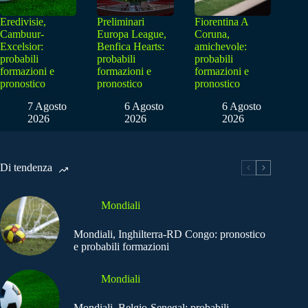
Eredivisie,
Preliminari
Fiorentina A
Cambuur-
Europa League,
Coruna,
Excelsior:
Benfica Hearts:
amichevole:
probabili
probabili
probabili
formazioni e
formazioni e
formazioni e
pronostico
pronostico
pronostico
7 Agosto
6 Agosto
6 Agosto
2026
2026
2026
Di tendenza
Mondiali
Mondiali, Inghilterra-RD Congo: pronostico
e probabili formazioni
Mondiali
Mondiali, Belgio-Senegal: probabili