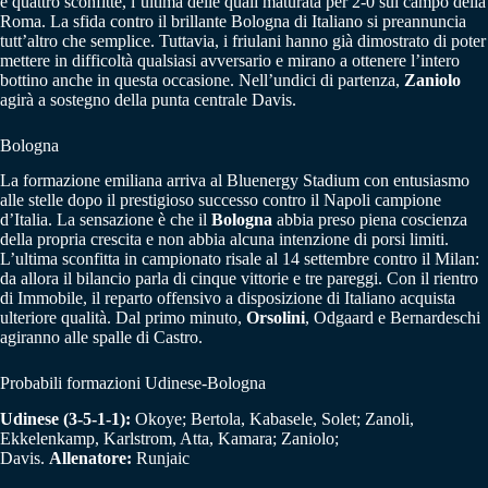
e quattro sconfitte, l’ultima delle quali maturata per 2-0 sul campo della
Roma. La sfida contro il brillante Bologna di Italiano si preannuncia
tutt’altro che semplice. Tuttavia, i friulani hanno già dimostrato di poter
mettere in difficoltà qualsiasi avversario e mirano a ottenere l’intero
bottino anche in questa occasione. Nell’undici di partenza,
Zaniolo
agirà a sostegno della punta centrale Davis.
Bologna
La formazione emiliana arriva al Bluenergy Stadium con entusiasmo
alle stelle dopo il prestigioso successo contro il Napoli campione
d’Italia. La sensazione è che il
Bologna
abbia preso piena coscienza
della propria crescita e non abbia alcuna intenzione di porsi limiti.
L’ultima sconfitta in campionato risale al 14 settembre contro il Milan:
da allora il bilancio parla di cinque vittorie e tre pareggi. Con il rientro
di Immobile, il reparto offensivo a disposizione di Italiano acquista
ulteriore qualità. Dal primo minuto,
Orsolini
, Odgaard e Bernardeschi
agiranno alle spalle di Castro.
Probabili formazioni Udinese-Bologna
Udinese (3-5-1-1):
Okoye; Bertola, Kabasele, Solet; Zanoli,
Ekkelenkamp, Karlstrom, Atta, Kamara; Zaniolo;
Davis.
Allenatore:
Runjaic