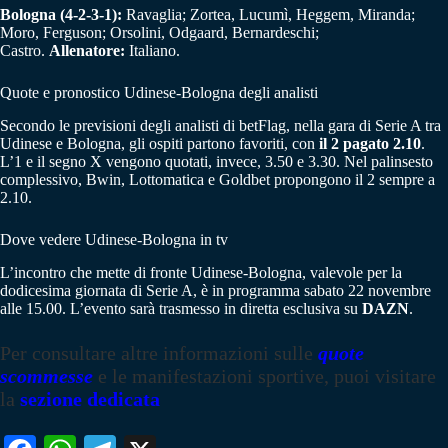
Bologna (4-2-3-1):
Ravaglia; Zortea, Lucumì, Heggem, Miranda;
Moro, Ferguson; Orsolini, Odgaard, Bernardeschi;
Castro.
Allenatore:
Italiano.
Quote e pronostico Udinese-Bologna degli analisti
Secondo le previsioni degli analisti di betFlag, nella gara di Serie A tra
Udinese e Bologna, gli ospiti partono favoriti, con
il 2 pagato 2.10
.
L’1 e il segno X vengono quotati, invece, 3.50 e 3.30. Nel palinsesto
complessivo, Bwin, Lottomatica e Goldbet propongono il 2 sempre a
2.10.
Dove vedere Udinese-Bologna in tv
L’incontro che mette di fronte Udinese-Bologna, valevole per la
dodicesima giornata di Serie A, è in programma sabato 22 novembre
alle 15.00. L’evento sarà trasmesso in diretta esclusiva su
DAZN
.
Per consultare altre informazioni sulle
quote
scommesse
e le manifestazioni sportive, puoi visitare
la
sezione dedicata