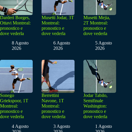
Darderi Borges,
Musetti Jodar, 3T
Musetti Mejia,
Ottavi Montreal:
Montreal:
2T Montreal:
pronostico e
pronostico e
pronostico e
dove vederla
dove vederla
dove vederla
8 Agosto
6 Agosto
5 Agosto
2026
2026
2026
Sonego
Berrettini
Jodar Tabilo,
Griekspoor, 1T
Navone, 1T
Semifinale
Montreal:
Montreal:
Washington:
pronostico e
pronostico e
pronostico e
dove vederla
dove vederla
dove vederla
4 Agosto
3 Agosto
1 Agosto
2026
2026
2026