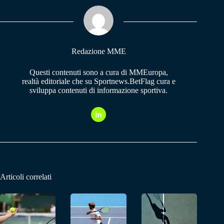
ok
A
a
pp
m
Redazione MME
Questi contenuti sono a cura di MMEuropa,
realtà editoriale che su Sportnews.BetFlag cura e
sviluppa contenuti di informazione sportiva.
Articoli correlati