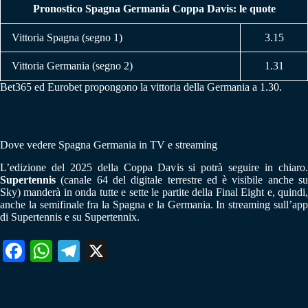
Pronostico Spagna Germania Coppa Davis: le quote
Vittoria Spagna (segno 1)
3.15
Vittoria Germania (segno 2)
1.31
Bet365 ed Eurobet propongono la vittoria della Germania a 1.30.
Dove vedere Spagna Germania in TV e streaming
L’edizione del 2025 della Coppa Davis si potrà seguire in chiaro.
Supertennis
(canale 64 del digitale terrestre ed è visibile anche su
Sky) manderà in onda tutte e sette le partite della Final Eight e, quindi,
anche la semifinale fra la Spagna e la Germania. In streaming sull’app
di Supertennis e su Supertennix.
Fa
W
Te
X
ce
ha
le
bo
ts
gr