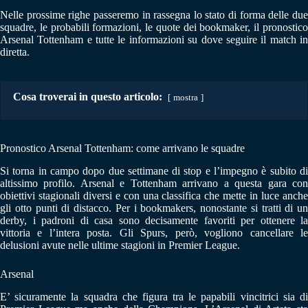
Nelle prossime righe passeremo in rassegna lo stato di forma delle due
squadre, le probabili formazioni, le quote dei bookmaker, il pronostico
Arsenal Tottenham e tutte le informazioni su dove seguire il match in
diretta.
Cosa troverai in questo articolo:
mostra
Pronostico Arsenal Tottenham: come arrivano le squadre
Si torna in campo dopo due settimane di stop e l’impegno è subito di
altissimo profilo. Arsenal e Tottenham arrivano a questa gara con
obiettivi stagionali diversi e con una classifica che mette in luce anche
gli otto punti di distacco. Per i bookmakers, nonostante si tratti di un
derby, i padroni di casa sono decisamente favoriti per ottenere la
vittoria e l’intera posta. Gli Spurs, però, vogliono cancellare le
delusioni avute nelle ultime stagioni in Premier League.
Arsenal
E’ sicuramente la squadra che figura tra le papabili vincitrici sia di