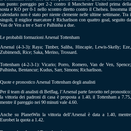
un punto: pareggio per 2-2 contro il Manchester United prima della
sosta e KO per 0-1 nello scontro diretto contro il Chelsea. Insomma il
calendario non è stato per niente clemente nelle ultime settimane. Tra i
singoli, il miglior marcatore è Richarlison con quattro goal, seguito da
Van de Ven a tre e Sarr e Palhinha a due.
Le probabili formazioni Arsenal Tottenham
Arsenal (4-3-3): Raya; Timber, Saliba, Hincapie, Lewis-Skelly; Eze,
Zubimendi, Rice; Saka, Merino, Trossard.
Tottenham (4-2-3-1): Vicario; Porro, Romero, Van de Ven, Spence;
Palhinha, Bentancur; Kudus, Sarr, Simons; Richarlison.
Quote e pronostico Arsenal Tottenham degli analisti
Per il team di analisti di Betflag, l’Arsenal parte favorito nel pronostico:
la vittoria dei padroni di casa è proposta a 1.40, il Tottenham a 7.75,
mentre il pareggio nei 90 minuti vale 4.60.
Anche su PlanetWin la vittoria dell’Arsenal è data a 1.40, mentre
Eurobet la quota a 1.42.