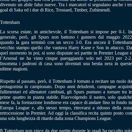
divenuto un abile falso nueve. Tra i marcatori si segnalano anche i tre
goal di Saka ed i due di Rice, Trossard, Timber, Zubimendi.
Tottenham
La scorsa estate, in amichevole, il Tottenham si impose per 0-1. In
generale, però, gli Spurs non battono i gunners dal maggio 2022
quando la gara terminò con un secco 3-0. Era ancora il Tottenham
vecchio stampo quello che vantava Harry Kane e Son in attacco. Da
quel momento in poi, si sono disputate sei partite in Premier League e
l’Arsenal ne ha vinto cinque pareggiando solo nel 2023 per 2-2.
Insomma i padroni di casa sono diventati una bestia nera in queste
ultime stagioni.
Rispetto al passato, però, il Tottenham è tornato a recitare un ruolo da
protagonista in campionato. Dopo anni deludenti, campagne acquisti
fallimentari ed allenatori cambiati, gli Spurs puntano a tornare tra le
prime quattro in pianta stabile. Riavvolgendo il nastro, solo qualche
mese fa, la formazione londinese era capace di andare fino in fondo in
Europa League e, allo stesso tempo, ritrovarsi a ridosso della zona
retrocessione in Premier. Ad oggi la classifica recita quinto posto con
una sola lunghezza di ritardo dalla zona Champions League.
Il Tottenham non vince da due partite durante le quali ha raccolto solo