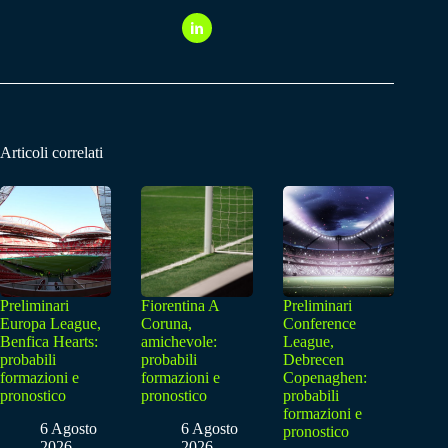
Articoli correlati
Preliminari
Fiorentina A
Preliminari
Europa League,
Coruna,
Conference
Benfica Hearts:
amichevole:
League,
probabili
probabili
Debrecen
formazioni e
formazioni e
Copenaghen:
pronostico
pronostico
probabili
formazioni e
6 Agosto
6 Agosto
pronostico
2026
2026