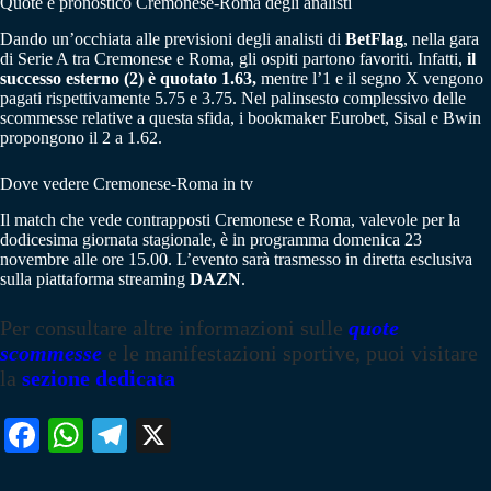
Quote e pronostico Cremonese-Roma degli analisti
Dando un’occhiata alle previsioni degli analisti di
BetFlag
, nella gara
di Serie A tra Cremonese e Roma, gli ospiti partono favoriti. Infatti,
il
successo esterno (2) è quotato 1.63,
mentre l’1 e il segno X vengono
pagati rispettivamente 5.75 e 3.75. Nel palinsesto complessivo delle
scommesse relative a questa sfida, i bookmaker Eurobet, Sisal e Bwin
propongono il 2 a 1.62.
Dove vedere Cremonese-Roma in tv
Il match che vede contrapposti Cremonese e Roma, valevole per la
dodicesima giornata stagionale, è in programma domenica 23
novembre alle ore 15.00. L’evento sarà trasmesso in diretta esclusiva
sulla piattaforma streaming
DAZN
.
Per consultare altre informazioni sulle
quote
scommesse
e le manifestazioni sportive, puoi visitare
la
sezione dedicata
Fa
W
Te
X
ce
ha
le