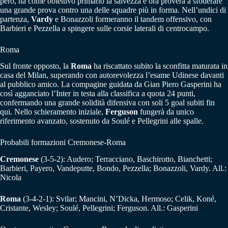
però, ha come obiettivo primario la salvezza e ora proverà a sfoderare
una grande prova contro una delle squadre più in forma. Nell’undici di
partenza,
Vardy
e Bonazzoli formeranno il tandem offensivo, con
Barbieri e Pezzella a spingere sulle corsie laterali di centrocampo.
Roma
Sul fronte opposto, la
Roma
ha riscattato subito la sconfitta maturata in
casa del Milan, superando con autorevolezza l’esame Udinese davanti
al pubblico amico. La compagine guidata da Gian Piero Gasperini ha
così agganciato l’Inter in testa alla classifica a quota 24 punti,
confermando una grande solidità difensiva con soli 5 goal subiti fin
qui. Nello schieramento iniziale,
Ferguson
fungerà da unico
riferimento avanzato, sostenuto da Soulé e Pellegrini alle spalle.
Probabili formazioni Cremonese-Roma
Cremonese
(3-5-2): Audero; Terracciano, Baschirotto, Bianchetti;
Barbieri, Payero, Vandeputte, Bondo, Pezzella; Bonazzoli, Vardy. All.:
Nicola
Roma
(3-4-2-1): Svilar; Mancini, N’Dicka, Hermoso; Celik, Koné,
Cristante, Wesley; Soulé, Pellegrini; Ferguson. All.: Gasperini