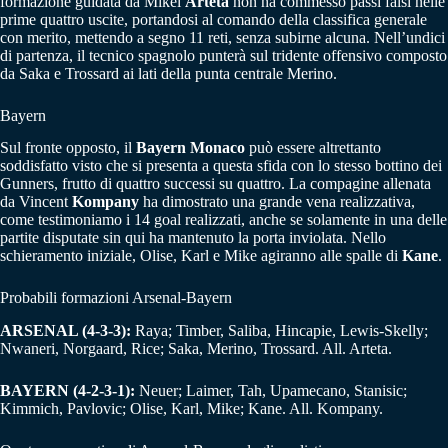
formazione guidata da Mikel
Arteta
non ha commesso passi falsi nelle
prime quattro uscite, portandosi al comando della classifica generale
con merito, mettendo a segno 11 reti, senza subirne alcuna. Nell’undici
di partenza, il tecnico spagnolo punterà sul tridente offensivo composto
da Saka e Trossard ai lati della punta centrale Merino.
Bayern
Sul fronte opposto, il
Bayern Monaco
può essere altrettanto
soddisfatto visto che si presenta a questa sfida con lo stesso bottino dei
Gunners, frutto di quattro successi su quattro. La compagine allenata
da Vincent
Kompany
ha dimostrato una grande vena realizzativa,
come testimoniamo i 14 goal realizzati, anche se solamente in una delle
partite disputate sin qui ha mantenuto la porta inviolata. Nello
schieramento iniziale, Olise, Karl e Mike agiranno alle spalle di
Kane
.
Probabili formazioni Arsenal-Bayern
ARSENAL (4-3-3):
Raya; Timber, Saliba, Hincapie, Lewis-Skelly;
Nwaneri, Norgaard, Rice; Saka, Merino, Trossard. All. Arteta.
BAYERN (4-2-3-1):
Neuer; Laimer, Tah, Upamecano, Stanisic;
Kimmich, Pavlovic; Olise, Karl, Mike; Kane. All. Kompany.