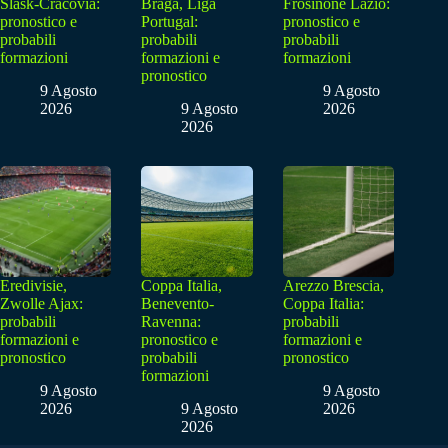
Slask-Cracovia:
Braga, Liga
Frosinone Lazio:
pronostico e
Portugal:
pronostico e
probabili
probabili
probabili
formazioni
formazioni e
formazioni
pronostico
9 Agosto
9 Agosto
2026
9 Agosto
2026
2026
Eredivisie,
Coppa Italia,
Arezzo Brescia,
Zwolle Ajax:
Benevento-
Coppa Italia:
probabili
Ravenna:
probabili
formazioni e
pronostico e
formazioni e
pronostico
probabili
pronostico
formazioni
9 Agosto
9 Agosto
2026
9 Agosto
2026
2026