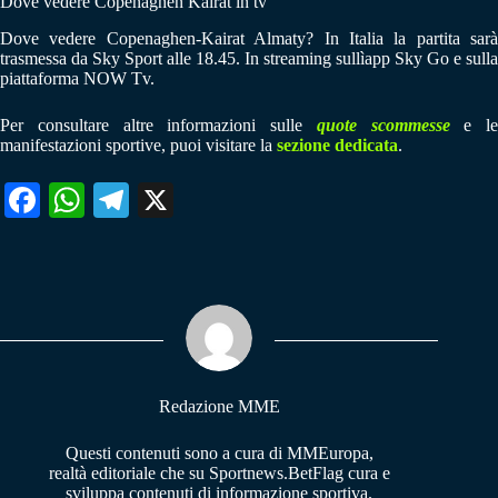
Dove vedere Copenaghen Kairat in tv
Dove vedere Copenaghen-Kairat Almaty? In Italia la partita sarà
trasmessa da Sky Sport alle 18.45. In streaming sullìapp Sky Go e sulla
piattaforma NOW Tv.
Per consultare altre informazioni sulle
quote scommesse
e le
manifestazioni sportive, puoi visitare la
sezione dedicata
.
Fa
W
Te
X
ce
ha
le
bo
ts
gr
ok
A
a
pp
m
Redazione MME
Questi contenuti sono a cura di MMEuropa,
realtà editoriale che su Sportnews.BetFlag cura e
sviluppa contenuti di informazione sportiva.