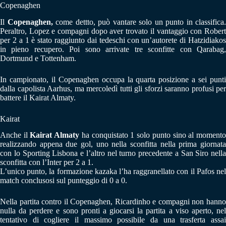
Copenaghen
Il
Copenaghen,
come dettto, può vantare solo un punto in classifica.
Peraltro, Lopez e compagni dopo aver trovato il vantaggio con Robert
per 2 a 1 è stato raggiunto dai tedeschi con un’autorete di Hatzidiakos
in pieno recupero. Poi sono arrivate tre sconfitte con Qarabag,
Dortmund e Tottenham.
In campionato, il Copenaghen occupa la quarta posizione a sei punti
dalla capolista Aarhus, ma mercoledì tutti gli sforzi saranno profusi per
battere il Kairat Almaty.
Kairat
Anche il
Kairat Almaty
ha conquistato 1 solo punto sino al moment
realizzando appena due gol, uno nella sconfitta nella prima giornata
con lo Sporting Lisbona e l’altro nel turno precedente a San Siro nella
sconfitta con l’Inter per 2 a 1.
L’unico punto, la formazione kazaka l’ha raggranellato con il Pafos nel
match conclusosi sul punteggio di 0 a 0.
Nella partita contro il Copenaghen, Ricardinho e compagni non hanno
nulla da perdere e sono pronti a giocarsi la partita a viso aperto, nel
tentativo di cogliere il massimo possibile da una trasferta assai