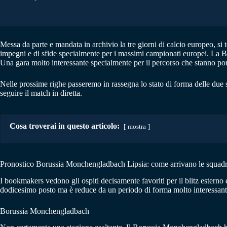
Messa da parte e mandata in archivio la tre giorni di calcio europeo, si
impegni e di sfide specialmente per i massimi campionati europei. La B
Una gara molto interessante specialmente per il percorso che stanno port
Nelle prossime righe passeremo in rassegna lo stato di forma delle due
seguire il match in diretta.
Cosa troverai in questo articolo:
mostra
Pronostico Borussia Monchengladbach Lipsia: come arrivano le squad
I bookmakers vedono gli ospiti decisamente favoriti per il blitz esterno 
dodicesimo posto ma è reduce da un periodo di forma molto interessante 
Borussia Monchengladbach