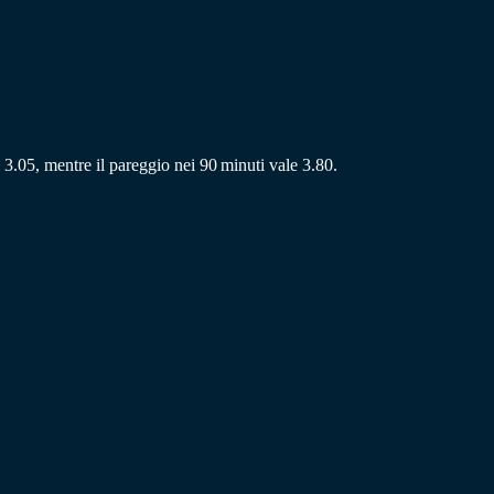
a 3.05, mentre il pareggio nei 90 minuti vale 3.80.