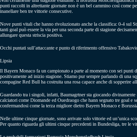
Non certamente una stagione esaltante. Il Borussia Monchengladbach ha 
punti raccolti in altrettante giornate non è un bel cammino così come pe
inanellare ben tre vittorie consecutive.
Nove punti vitali che hanno rivoluzionato anche la classifica: 0-4 sul S
tanti goal può essere la via per una seconda parte di stagione decisamen
allungare questa striscia positiva.
Occhi puntati sull’attaccante e punto di riferimento offensivo Tabakovi
Lipsia
Il Bayern Monaco fa un campionato a parte al momento con sei punti di v
positivamente ad inizio stagione. Stiamo pur sempre parlando di una squ
compagine Red Bull ha costruita una rosa capace anche di sopperire al
Guardando tra i singoli, infatti, Baumagrtner sta giocando divinamente c
calciatori come Diomande ed Ouedraogo che hann segnato tre goal e servi
confermandosi come la terza migliore dietro Bayern Monaco e Boruss
Nelle ultime cinque giornate, sono arrivate solo vittorie ed un’unica s
Per quanto riguarda gli ultimi cinque precedenti in Bundesliga, tre le vi
Le probabili formazioni Borussia Monchengladbach Lipsia