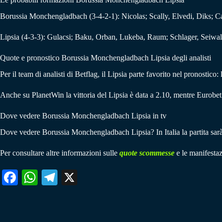
Borussia Monchengladbach (3-4-2-1): Nicolas; Scally, Elvedi, Diks; C
Lipsia (4-3-3): Gulacsi; Baku, Orban, Lukeba, Raum; Schlager, Seiw
Quote e pronostico Borussia Monchengladbach Lipsia degli analisti
Per il team di analisti di Betflag, il Lipsia parte favorito nel pronostic
Anche su PlanetWin la vittoria del Lipsia è data a 2.10, mentre Eurobet
Dove vedere Borussia Monchengladbach Lipsia in tv
Dove vedere Borussia Monchengladbach Lipsia? In Italia la partita sarà
Per consultare altre informazioni sulle
quote scommesse
e le manifestaz
Fa
W
Te
X
ce
ha
le
bo
ts
gr