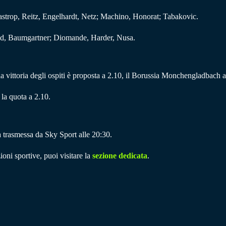
astrop, Reitz, Engelhardt, Netz; Machino, Honorat; Tabakovic.
ald, Baumgartner; Diomande, Harder, Nusa.
o: la vittoria degli ospiti è proposta a 2.10, il Borussia Monchengladbach 
 la quota a 2.10.
 trasmessa da Sky Sport alle 20:30.
ioni sportive, puoi visitare la
sezione dedicata
.