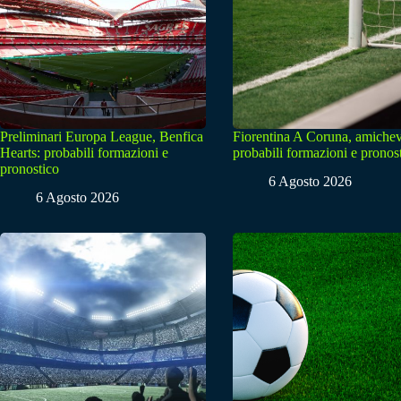
Preliminari Europa League, Benfica
Fiorentina A Coruna, amichev
Hearts: probabili formazioni e
probabili formazioni e pronos
pronostico
6 Agosto 2026
6 Agosto 2026