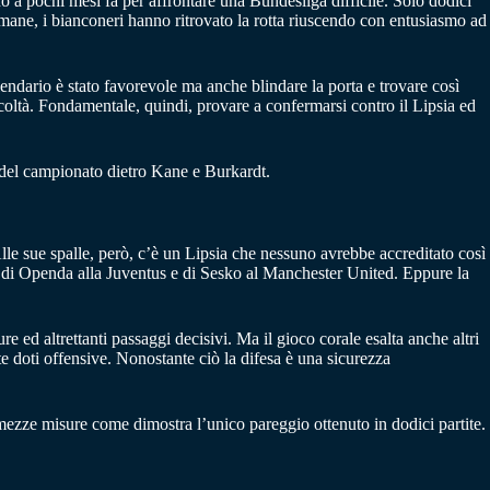
a pochi mesi fa per affrontare una Bundesliga difficile. Solo dodici
imane, i bianconeri hanno ritrovato la rotta riuscendo con entusiasmo ad
endario è stato favorevole ma anche blindare la porta e trovare così
icoltà. Fondamentale, quindi, provare a confermarsi contro il Lipsia ed
e del campionato dietro Kane e Burkardt.
le sue spalle, però, c’è un Lipsia che nessuno avrebbe accreditato così
ni di Openda alla Juventus e di Sesko al Manchester United. Eppure la
 ed altrettanti passaggi decisivi. Ma il gioco corale esalta anche altri
 doti offensive. Nonostante ciò la difesa è una sicurezza
 mezze misure come dimostra l’unico pareggio ottenuto in dodici partite.