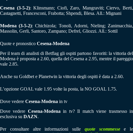
Cesena (3-5-2)
: Klinsmann; Ciofi, Zaro, Mangraviti; Ciervo, Berti
Castagnetti, Francesconi, Frabotta; Shpendi, Blesa. All.: Mignani
Modena (3-5-2)
: Chichizola; Tonoli, Adorni, Nieling; Zanimacchia
Massolin, Gerli, Santoro, Zampano; Defrel, Gliozzi. All.: Sottil
Quote e pronostico
Cesena-Modena
Per il team di analisti di Betflag gli ospiti partono favoriti: la vittoria del
Modena è proposta a 2.60, quella del Cesena a 2.95, mentre il pareggio
vale 2.85.
Anche su Goldbet e Planetwin la vittoria degli ospiti è data a 2.60.
L’opzione GOAL vale 1.95 volte la posta, la NO GOAL 1.75.
Dove vedere
Cesena-Modena
in tv
Dove vedere
Cesena-Modena
in tv? Il match viene trasmesso i
esclusiva su
DAZN
.
Per consultare altre informazioni sulle
quote scommesse
e le