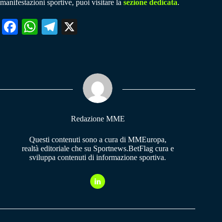
manifestazioni sportive, puoi visitare la
sezione dedicata
.
Fa
W
Te
X
ce
ha
le
bo
ts
gr
ok
A
a
pp
m
Redazione MME
Questi contenuti sono a cura di MMEuropa,
realtà editoriale che su Sportnews.BetFlag cura e
sviluppa contenuti di informazione sportiva.