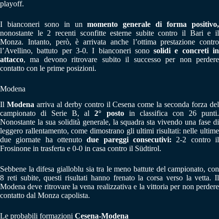
playoff.
I bianconeri sono in un
momento generale di forma positivo
nonostante le 2 recenti sconfitte esterne subite contro il Bari e il
Monza. Intanto, però, è arrivata anche l’ottima prestazione contro
l’Avellino, battuto per 3-0. I bianconeri sono
solidi e concreti i
attacco
, ma devono ritrovare subito il successo per non perdere
contatto con le prime posizioni.
Modena
Il
Modena
arriva al derby contro il Cesena come la seconda forza de
campionato di Serie B, al
2° posto
in classifica con 26 punti
Nonostante la sua solidità generale, la squadra sta vivendo una fase di
leggero rallentamento, come dimostrano gli ultimi risultati: nelle ultime
due giornate ha ottenuto
due pareggi consecutivi:
2-2 contro i
Frosinone in trasferta e 0-0 in casa contro il Südtirol.
Sebbene la difesa gialloblu sia tra le meno battute del campionato, con
8 reti subite, questi risultati hanno frenato la corsa verso la vetta. Il
Modena deve ritrovare la vena realizzativa e la vittoria per non perdere
contatto dal Monza capolista.
Le probabili formazioni
Cesena-Modena