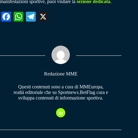
manifestazioni sportive, puoi visitare la
sezione dedicata
.
Fa
W
Te
X
ce
ha
le
bo
ts
gr
ok
A
a
pp
m
Redazione MME
Questi contenuti sono a cura di MMEuropa,
realtà editoriale che su Sportnews.BetFlag cura e
sviluppa contenuti di informazione sportiva.