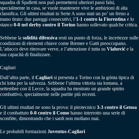
squadra di Spalletti non può permettersi ulteriori passi falsi,
specialmente in casa, se vuole mantenere vive le ambizioni di alta
classifica. Gli ultimi risultati in Serie A sono stati un po’ un freno a
mano tirato: due pareggi consecutivi, l’
1-1 contro la Fiorentina
e lo
stanco
0-0 nel derby contro il Torino
hanno sollevato qualche critica.
Sebbene la
solidità difensiva
resti un punto di forza, le incertezze sulle
condizioni di elementi chiave come Bremer e Gatti preoccupano.
L’attacco deve ritrovare verve, e l’attenzione è tutta su
Vlahović
e la
sua capacità di finalizzare.
Cagliari
Dall’altra parte, il
Cagliari
si presenta a Torino con la grinta tipica di
chi lotta per la salvezza. Sebbene l’ultima vittoria sia lontana, a
settembre con il Lecce, la squadra ha mostrato un grande spirito
combattivo, specialmente nelle partite più recenti.
Gli ultimi risultati ne sono la prova: il pirotecnico
3-3 contro il Genoa
e il combattuto
0-0 contro il Como
hanno interrotto una serie di
sconfitte, dimostrando che i sardi non mollano mai.
Le probabili formazioni
Juventus-Cagliari