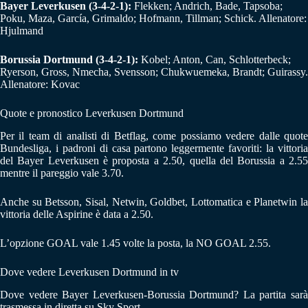
Bayer Leverkusen (3-4-2-1):
Flekken; Andrich, Bade, Tapsoba;
Poku, Maza, García, Grimaldo; Hofmann, Tillman; Schick. Allenatore:
Hjulmand
Borussia Dortmund (3-4-2-1):
Kobel; Anton, Can, Schlotterbeck;
Ryerson, Gross, Nmecha, Svensson; Chukwuemeka, Brandt; Guirassy.
Allenatore: Kovac
Quote e pronostico Leverkusen Dortmund
Per il team di analisti di Betflag, come possiamo vedere dalle quote
Bundesliga, i padroni di casa partono leggermente favoriti: la vittoria
del Bayer Leverkusen è proposta a 2.50, quella del Borussia a 2.55
mentre il pareggio vale 3.70.
Anche su Betsson, Sisal, Netwin, Goldbet, Lottomatica e Planetwin la
vittoria delle Aspirine è data a 2.50.
L’opzione GOAL vale 1.45 volte la posta, la NO GOAL 2.55.
Dove vedere Leverkusen Dortmund in tv
Dove vedere Bayer Leverkusen-Borussia Dortmund? La partita sarà
trasmessa in diretta su Sky Sport.