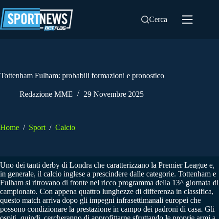
Salta
al
Cerca
contenuto
Tottenham Fulham: probabili formazioni e pronostico
Redazione MME
29 Novembre 2025
Home
/
Sport
/
Calcio
Uno dei tanti derby di Londra che caratterizzano la Premier League e,
in generale, il calcio inglese a prescindere dalle categorie. Tottenham e
Fulham si ritrovano di fronte nel ricco programma della 13^ giornata di
campionato. Con appena quattro lunghezze di differenza in classifica,
questo match arriva dopo gli impegni infrasettimanali europei che
possono condizionare la prestazione in campo dei padroni di casa. Gli
ospiti, quindi, cercheranno di approfittarne sfruttando le proprie armi a