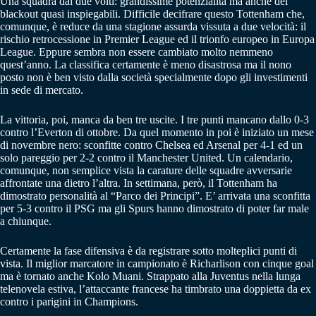
Una squadra dai due volti: grandissime potenzialità ma anche dei
blackout quasi inspiegabili. Difficile decifrare questo Tottenham che,
comunque, è reduce da una stagione assurda vissuta a due velocità: il
rischio retrocessione in Premier League ed il trionfo europeo in Europa
League. Eppure sembra non essere cambiato molto nemmeno
quest’anno. La classifica certamente è meno disastrosa ma il nono
posto non è ben visto dalla società specialmente dopo gli investimenti
in sede di mercato.
La vittoria, poi, manca da ben tre uscite. I tre punti mancano dallo 0-3
contro l’Everton di ottobre. Da quel momento in poi è iniziato un mese
di novembre nero: sconfitte contro Chelsea ed Arsenal per 4-1 ed un
solo pareggio per 2-2 contro il Manchester United. Un calendario,
comunque, non semplice vista la carature delle squadre avversarie
affrontate una dietro l’altra. In settimana, però, il Tottenham ha
dimostrato personalità al “Parco dei Principi”. E’ arrivata una sconfitta
per 5-3 contro il PSG ma gli Spurs hanno dimostrato di poter far male
a chiunque.
Certamente la fase difensiva è da registrare sotto molteplici punti di
vista. Il miglior marcatore in campionato è Richarlison con cinque goal
ma è tornato anche Kolo Muani. Strappato alla Juventus nella lunga
telenovela estiva, l’attaccante francese ha timbrato una doppietta da ex
contro i parigini in Champions.