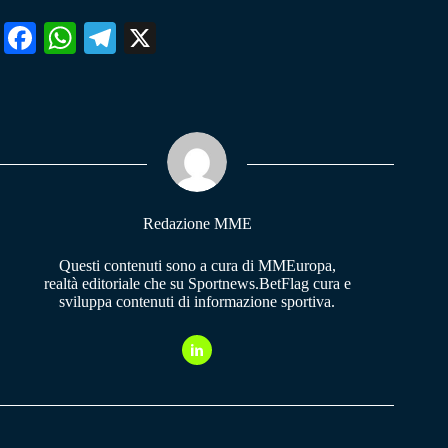
Fa
W
Te
X
ce
ha
le
bo
ts
gr
ok
A
a
pp
m
Redazione MME
Questi contenuti sono a cura di MMEuropa,
realtà editoriale che su Sportnews.BetFlag cura e
sviluppa contenuti di informazione sportiva.