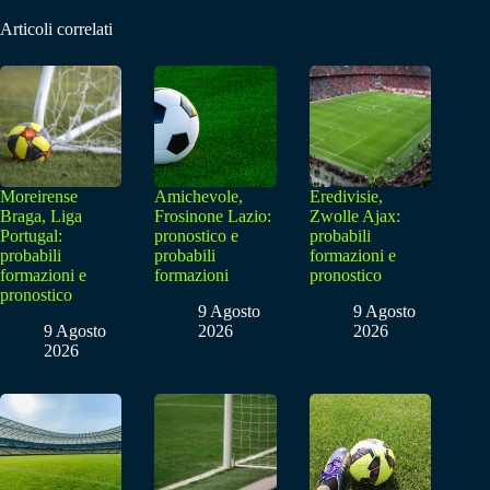
Articoli correlati
Moreirense
Amichevole,
Eredivisie,
Braga, Liga
Frosinone Lazio:
Zwolle Ajax:
Portugal:
pronostico e
probabili
probabili
probabili
formazioni e
formazioni e
formazioni
pronostico
pronostico
9 Agosto
9 Agosto
9 Agosto
2026
2026
2026