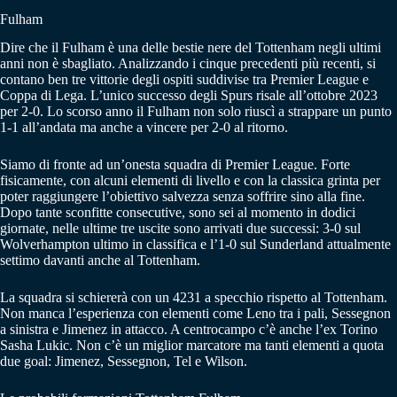
Fulham
Dire che il Fulham è una delle bestie nere del Tottenham negli ultimi
anni non è sbagliato. Analizzando i cinque precedenti più recenti, si
contano ben tre vittorie degli ospiti suddivise tra Premier League e
Coppa di Lega. L’unico successo degli Spurs risale all’ottobre 2023
per 2-0. Lo scorso anno il Fulham non solo riuscì a strappare un punto
1-1 all’andata ma anche a vincere per 2-0 al ritorno.
Siamo di fronte ad un’onesta squadra di Premier League. Forte
fisicamente, con alcuni elementi di livello e con la classica grinta per
poter raggiungere l’obiettivo salvezza senza soffrire sino alla fine.
Dopo tante sconfitte consecutive, sono sei al momento in dodici
giornate, nelle ultime tre uscite sono arrivati due successi: 3-0 sul
Wolverhampton ultimo in classifica e l’1-0 sul Sunderland attualmente
settimo davanti anche al Tottenham.
La squadra si schiererà con un 4231 a specchio rispetto al Tottenham.
Non manca l’esperienza con elementi come Leno tra i pali, Sessegnon
a sinistra e Jimenez in attacco. A centrocampo c’è anche l’ex Torino
Sasha Lukic. Non c’è un miglior marcatore ma tanti elementi a quota
due goal: Jimenez, Sessegnon, Tel e Wilson.