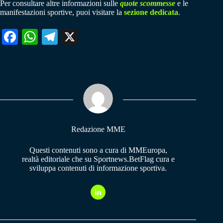
Per consultare altre informazioni sulle
quote scommesse
e le
manifestazioni sportive, puoi visitare la
sezione dedicata
.
Fa
W
Te
X
ce
ha
le
bo
ts
gr
ok
A
a
pp
m
Redazione MME
Questi contenuti sono a cura di MMEuropa,
realtà editoriale che su Sportnews.BetFlag cura e
sviluppa contenuti di informazione sportiva.