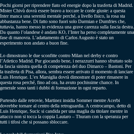
Pochi giorni per riprendere fiato ed energie dopo la trasferta di Madrid.
Mister Chivù dovrà essere bravo a toccare le corde giuste: a questa
Inter manca una serenità mentale perché, a livello fisico, la rosa sta
abbastanza bene. Di fatto sono fuori solo Darmian e Dumfries che,
tuttavia, hanno messo in evidenza una grave carenza sulla fascia destra.
Da quanto l’olandese è andato KO, l’Inter ha perso completamente una
fase di manovra. L’adattamento di Carlos Augusto è stato un
esperimento non andato a buon fine.
Lo dimostrano le due sconfitte contro Milan nel derby e contro
l’Atletico Madrid. Pur giocando bene, i nerazzurri hanno sfruttato solo
la fascia sinistra quella di competenza del duo Dimarco – Bastoni. Per
la trasferta di Pisa, allora, sembra essere arrivato il momento di lanciare
Luis Henrique. L’ex Marsiglia dovrà dimostrare di poter rimanere in
questa rosa perché, fino ad ora, ha avuto pochissime chance. In
generale sono tanti i dubbi di formazione in ogni reparto.
Partendo dalle retrovie, Martinez insidia Sommer mentre Acerbi
dovrebbe tornare al centro della retroguardia. A centrocampo, detto di
Luis Henrique, Sucic si candida per una maglia da titolare mentre in
attacco non si tocca la coppia Lautaro – Thuram con la speranza per
tutti i tifosi che si possano sbloccare.