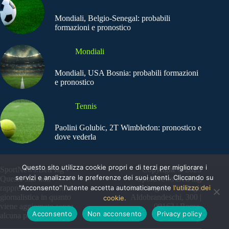
Mondiali, Belgio-Senegal: probabili
formazioni e pronostico
Mondiali
Mondiali, USA Bosnia: probabili formazioni
e pronostico
Tennis
Paolini Golubic, 2T Wimbledon: pronostico e
dove vederla
Questo sito utilizza cookie propri e di terzi per migliorare i
SportNews.BetFlag -
Copyright © 2025
servizi e analizzare le preferenze dei suoi utenti. Cliccando su
Questo sito non
SportNews BetFlag
"Acconsento" l'utente accetta automaticamente
l'utilizzo dei
rappresenta una testata
Sede Legale: Via degli
giornalistica in quanto
Aldobrandeschi, 300 |
cookie.
viene aggiornato senza
00163 | Roma
Acconsento
Non acconsento
Privacy policy
alcuna periodicità