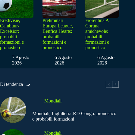
Eredivisie,
Preliminari
Fiorentina A
Cambuur-
Europa League,
Coruna,
Excelsior:
Benfica Hearts:
amichevole:
probabili
probabili
probabili
formazioni e
formazioni e
formazioni e
pronostico
pronostico
pronostico
7 Agosto
6 Agosto
6 Agosto
2026
2026
2026
Di tendenza
Mondiali
Mondiali, Inghilterra-RD Congo: pronostico
e probabili formazioni
Mondiali