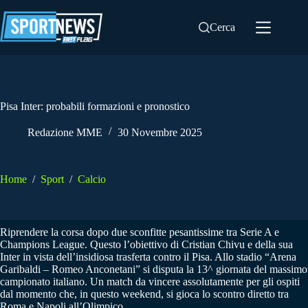
Salta
al
Cerca
contenuto
Pisa Inter: probabili formazioni e pronostico
Redazione MME
30 Novembre 2025
Home
/
Sport
/
Calcio
Riprendere la corsa dopo due sconfitte pesantissime tra Serie A e
Champions League. Questo l’obiettivo di Cristian Chivu e della sua
Inter in vista dell’insidiosa trasferta contro il Pisa. Allo stadio “Arena
Garibaldi – Romeo Anconetani” si disputa la 13^ giornata del massimo
campionato italiano. Un match da vincere assolutamente per gli ospiti
dal momento che, in questo weekend, si gioca lo scontro diretto tra
Roma e Napoli all’Olimpico.