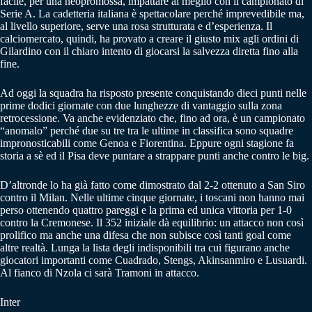
facile, per una neopromossa, impattare al meglio con il campionato di
Serie A. La cadetteria italiana è spettacolare perché imprevedibile ma,
al livello superiore, serve una rosa strutturata e d’esperienza. Il
calciomercato, quindi, ha provato a creare il giusto mix agli ordini di
Gilardino con il chiaro intento di giocarsi la salvezza diretta fino alla
fine.
Ad oggi la squadra ha risposto presente conquistando dieci punti nelle
prime dodici giornate con due lunghezze di vantaggio sulla zona
retrocessione. Va anche evidenziato che, fino ad ora, è un campionato
“anomalo” perché due su tre tra le ultime in classifica sono squadre
impronosticabili come Genoa e Fiorentina. Eppure ogni stagione fa
storia a sè ed il Pisa deve puntare a strappare punti anche contro le big.
D’altronde lo ha già fatto come dimostrato dal 2-2 ottenuto a San Siro
contro il Milan. Nelle ultime cinque giornate, i toscani non hanno mai
perso ottenendo quattro pareggi e la prima ed unica vittoria per 1-0
contro la Cremonese. Il 352 iniziale dà equilibrio: un attacco non così
prolifico ma anche una difesa che non subisce così tanti goal come
altre realtà. Lunga la lista degli indisponibili tra cui figurano anche
giocatori importanti come Cuadrado, Stengs, Akinsanmiro e Lusuardi.
Al fianco di Nzola ci sarà Tramoni in attacco.
Inter