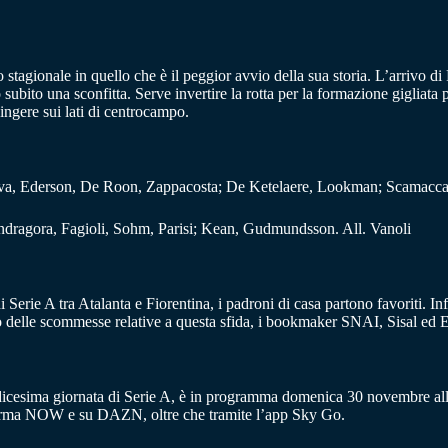
stagionale in quello che è il peggior avvio della sua storia. L’arrivo d
ubito una sconfitta. Serve invertire la rotta per la formazione gigliata 
ngere sui lati di centrocampo.
ova, Ederson, De Roon, Zappacosta; De Ketelaere, Lookman; Scamacca.
dragora, Fagioli, Sohm, Parisi; Kean, Gudmundsson. All. Vanoli
di Serie A tra Atalanta e Fiorentina, i padroni di casa partono favoriti. Inf
o delle scommesse relative a questa sfida, i bookmaker SNAI, Sisal ed
redicesima giornata di Serie A, è in programma domenica 30 novembre all
aforma NOW e su DAZN, oltre che tramite l’app Sky Go.