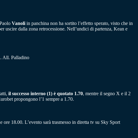
i Paolo
Vanoli
in panchina non ha sortito l’effetto sperato, visto che in
per uscire dalla zona retrocessione. Nell’undici di partenza, Kean e
 All. Palladino
atti,
il successo interno (1) è quotato 1.70
, mentre il segno X e il 2
 Eurobet propongono l’1 sempre a 1.70.
e ore 18.00. L’evento sarà trasmesso in diretta tv su Sky Sport