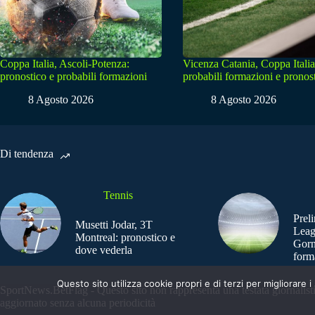
Coppa Italia, Ascoli-Potenza:
Vicenza Catania, Coppa Italia
pronostico e probabili formazioni
probabili formazioni e pronos
8 Agosto 2026
8 Agosto 2026
Di tendenza
Tennis
Prel
Musetti Jodar, 3T
Leag
Montreal: pronostico e
Gorn
dove vederla
form
Questo sito utilizza cookie propri e di terzi per migliorar
SportNews.BetFlag - Questo sito non rappresenta una testata giornalist
aggiornato senza alcuna periodicità