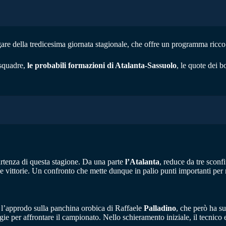
gare della tredicesima giornata stagionale, che offre un programma ricco 
 squadre,
le probabili formazioni di Atalanta-Sassuolo
, le quote dei b
artenza di questa stagione. Da una parte
l’Atalanta
, reduce da tre sconf
e vittorie. Un confronto che mette dunque in palio punti importanti per r
 l’approdo sulla panchina orobica di Raffaele
Palladino
, che però ha sub
ie per affrontare il campionato. Nello schieramento iniziale, il tecnico