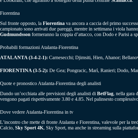
e Lookman, che agiranno a sostegno della punta centrale
Scamacca
.
Fiorentina
Sul fronte opposto, la
Fiorentina
va ancora a caccia del primo successo 
campionato sono arrivati due pareggi, mentre in settimana i viola hanno s
Gudmundsson
formeranno la coppia d’attacco, con Dodo e Parisi a spi
Probabili formazioni Atalanta-Fiorentina
ATALANTA (3-4-2-1):
Carnesecchi; Djimsiti, Hien, Ahanor; Bellan
FIORENTINA (3-5-2):
De Gea; Pongracic, Marì, Ranieri; Dodo, Man
Quote e pronostico Atalanta-Fiorentina degli analisti
Dando un’occhiata alle previsioni degli analisti di
BetFlag
, nella gara 
vengono pagati rispettivamente 3.80 e 4.85. Nel palinsesto complessiv
Dove vedere Atalanta-Fiorentina in tv
L’incontro che mette di fronte Atalanta e Fiorentina, valevole per la t
Calcio,
Sky Sport 4K
, Sky Sport, ma anche in streaming sulla piatt