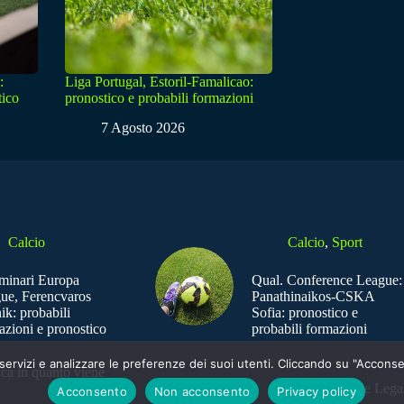
:
Liga Portugal, Estoril-Famalicao:
tico
pronostico e probabili formazioni
7 Agosto 2026
Calcio
Calcio
,
Sport
iminari Europa
Qual. Conference League:
ue, Ferencvaros
Panathinaikos-CSKA
ik: probabili
Sofia: pronostico e
azioni e pronostico
probabili formazioni
e i servizi e analizzare le preferenze dei suoi utenti. Cliccando su "Acco
ica in quanto viene
Sede Legal
Acconsento
Non acconsento
Privacy policy