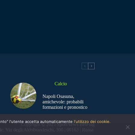
Calcio
Napoli Osasuna,
amichevole: probabili
formazioni e pronostico
nsento" l'utente accetta automaticamente
l'utilizzo dei cookie.
Copyright © 2025 SportNews BetFlag
e: Via degli Aldobrandeschi, 300 | 00163 | Roma