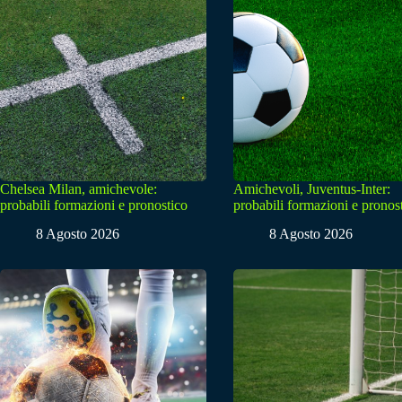
Chelsea Milan, amichevole:
Amichevoli, Juventus-Inter:
probabili formazioni e pronostico
probabili formazioni e pronos
8 Agosto 2026
8 Agosto 2026