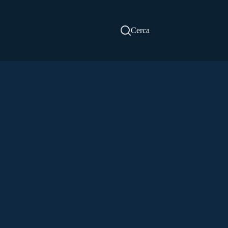
Cerca