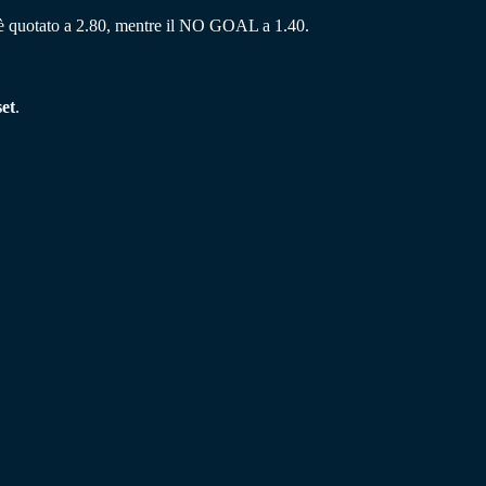
 è quotato a 2.80, mentre il NO GOAL a 1.40.
et
.