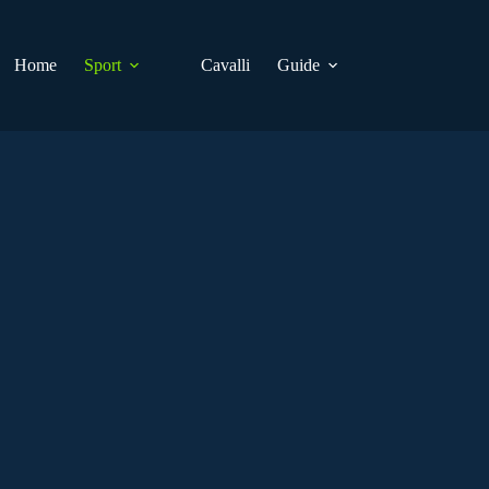
Home
Sport
Cavalli
Guide