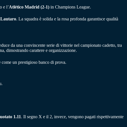
 e l’
Atlético Madrid (2-1)
in Champions League.
Lautaro
. La squadra è solida e la rosa profonda garantisce qualità
duce da una convincente serie di vittorie nel campionato cadetto, tra
ona, dimostrando carattere e organizzazione.
ne come un prestigioso banco di prova.
u.
quotato 1.11
. Il segno X e il 2, invece, vengono pagati rispettivamente