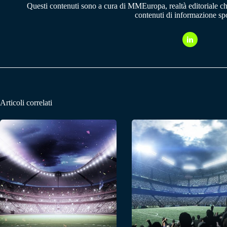
Questi contenuti sono a cura di MMEuropa, realtà editoriale c
contenuti di informazione spo
Articoli correlati