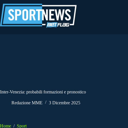
Salta
al
contenuto
Inter-Venezia: probabili formazioni e pronostico
Redazione MME
3 Dicembre 2025
Home
/
Sport