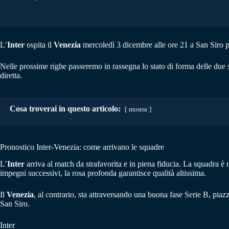
L’
Inter
ospita il
Venezia
mercoledì 3 dicembre alle ore 21 a San Siro pe
Nelle prossime righe passeremo in rassegna lo stato di forma delle due
diretta.
Cosa troverai in questo articolo:
mostra
Pronostico Inter-Venezia: come arrivano le squadre
L’
Inter
arriva al match da strafavorita e in piena fiducia. La squadra è r
impegni successivi, la rosa profonda garantisce qualità altissima.
Il
Venezia
, al contrario, sta attraversando una buona fase Serie B, piaz
San Siro.
Inter