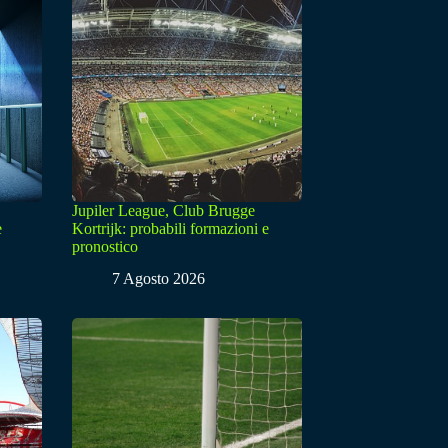
Jupiler League, Club Brugge
e
Kortrijk: probabili formazioni e
pronostico
7 Agosto 2026