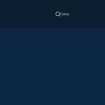
Cerca