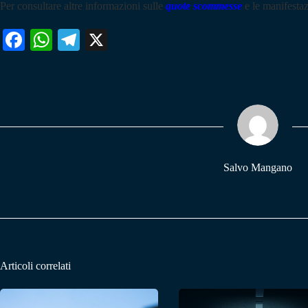
Per consultare altre informazioni sulle
quote scommesse
e le manifestaz
Fa
W
Te
X
ce
ha
le
bo
ts
gr
ok
A
a
pp
m
Salvo Mangano
Articoli correlati