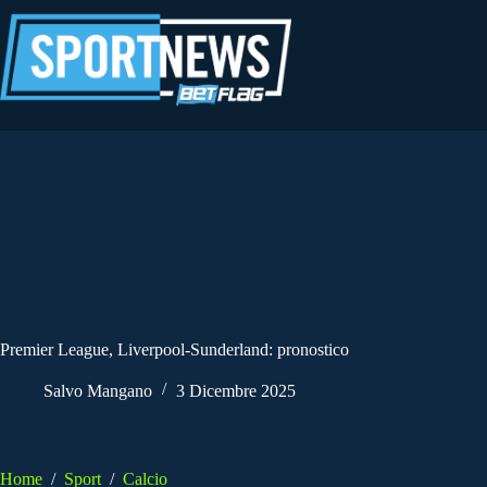
Salta
al
contenuto
Premier League, Liverpool-Sunderland: pronostico
Salvo Mangano
3 Dicembre 2025
Home
/
Sport
/
Calcio