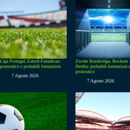
Liga Portugal, Estoril-Famalicao:
Zweite Bundesliga, Bochum
pronostico e probabili formazioni
Hertha: probabili formazioni 
pronostico
7 Agosto 2026
7 Agosto 2026