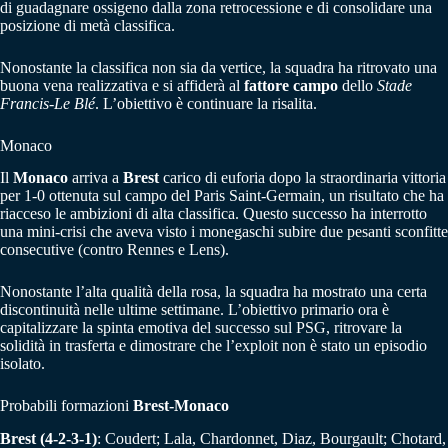
di guadagnare ossigeno dalla zona retrocessione e di consolidare una
posizione di metà classifica.
Nonostante la classifica non sia da vertice, la squadra ha ritrovato una
buona vena realizzativa e si affiderà al
fattore campo
dello
Stade
Francis-Le Blé
. L’obiettivo è continuare la risalita.
Monaco
Il
Monaco
arriva a
Brest
carico di euforia dopo la straordinaria vittoria
per 1-0 ottenuta sul campo del Paris Saint-Germain, un risultato che ha
riacceso le ambizioni di alta classifica. Questo successo ha interrotto
una mini-crisi che aveva visto i monegaschi subire due pesanti sconfitte
consecutive (contro Rennes e Lens).
Nonostante l’alta qualità della rosa, la squadra ha mostrato una certa
discontinuità nelle ultime settimane. L’obiettivo primario ora è
capitalizzare la spinta emotiva del successo sul PSG, ritrovare la
solidità in trasferta e dimostrare che l’exploit non è stato un episodio
isolato.
Probabili formazioni
Brest-Monaco
Brest (4-2-3-1)
: Coudert; Lala, Chardonnet, Diaz, Bourgault; Chotard,