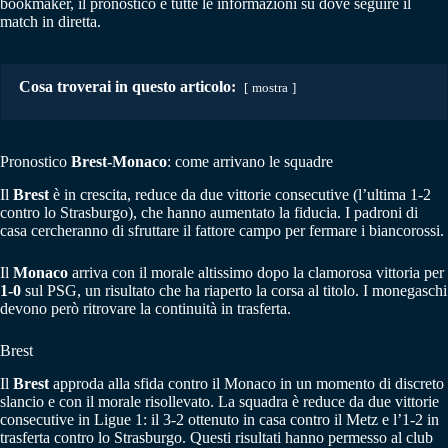
bookmaker, il pronostico e tutte le informazioni su dove seguire il
match in diretta.
Cosa troverai in questo articolo:
mostra
Pronostico
Brest-Monaco
: come arrivano le squadre
Il
Brest
è in crescita, reduce da due vittorie consecutive (l’ultima 1-2
contro lo Strasburgo), che hanno aumentato la fiducia. I padroni di
casa cercheranno di sfruttare il fattore campo per fermare i biancorossi.
Il
Monaco
arriva con il morale altissimo dopo la clamorosa vittoria per
1-0
sul PSG, un risultato che ha riaperto la corsa al titolo. I monegaschi
devono però ritrovare la continuità in trasferta.
Brest
Il
Brest
approda alla sfida contro il Monaco in un momento di discreto
slancio e con il morale risollevato. La squadra è reduce da due vittorie
consecutive in Ligue 1: il 3-2 ottenuto in casa contro il Metz e l’1-2 in
trasferta contro lo Strasburgo. Questi risultati hanno permesso al club