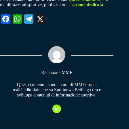
manifestazioni sportive, puoi visitare la
sezione dedicata
Fa
W
Te
X
ce
ha
le
bo
ts
gr
ok
A
a
pp
m
Redazione MME
Questi contenuti sono a cura di MMEuropa,
realtà editoriale che su Sportnews.BetFlag cura e
sviluppa contenuti di informazione sportiva.