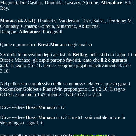
Magnetti; Del Castillo, Doumbia, Lascary; Ajorque.
Allenatore
: Eric
Roy.
Monaco (4-2-3-1)
: Hradecky; Vanderson, Teze, Salisu, Henrique; M.
Coulibaly, Camara; Golovin, Minamino, Akliouche;
Balogun.
Allenatore
: Pocognoli.
Quote e pronostico
Brest-Monaco
degli analisti
Secondo le previsioni degli analisti di
Betflag
, nella sfida di Ligue 1 tra
Brest e Monaco, gli ospiti partono favoriti, tanto che
il 2 è quotato
2.10
. Il segno X e l’1, invece, vengono pagati rispettivamente 3.75 e
3.10.
Nel palinsesto complessivo delle scommesse relative a questa gara, i
bookmaker Goldbet e PlanetWin propongono il 2 a 2.10. Il segno
GOAL è quotato a 1.47, mentre il NO GOAL a 2.50.
Dove vedere
Brest-Monaco
in tv
Dove vedere
Brest-Monaco
in tv? Il match sarà visibile in tv e in
streaming su Ligue1 +.
Per consultare altre informazioni sulle
quote scommesse
e le