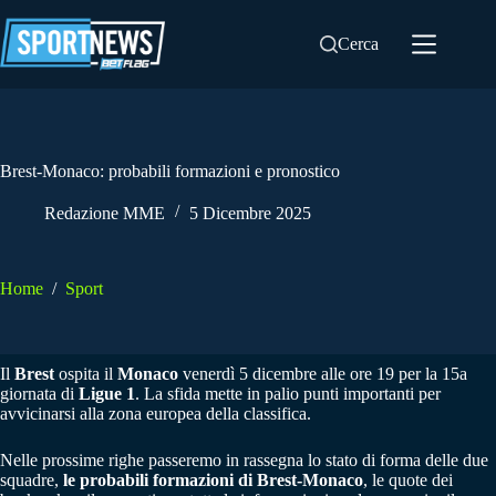
Salta
al
Cerca
contenuto
Brest-Monaco: probabili formazioni e pronostico
Redazione MME
5 Dicembre 2025
Home
/
Sport
Il
Brest
ospita il
Monaco
venerdì 5 dicembre alle ore 19 per la 15a
giornata di
Ligue 1
. La sfida mette in palio punti importanti per
avvicinarsi alla zona europea della classifica.
Nelle prossime righe passeremo in rassegna lo stato di forma delle due
squadre,
le probabili formazioni di Brest-Monaco
, le quote dei