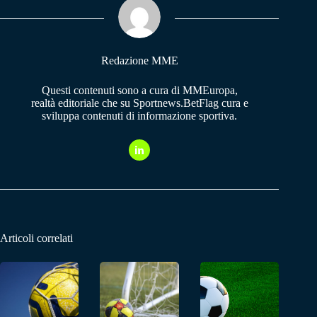
pp
m
Redazione MME
Questi contenuti sono a cura di MMEuropa,
realtà editoriale che su Sportnews.BetFlag cura e
sviluppa contenuti di informazione sportiva.
Articoli correlati