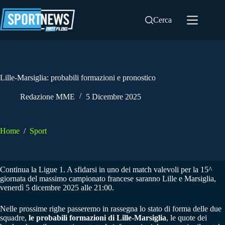
Salta
al
Cerca
contenuto
Lille-Marsiglia: probabili formazioni e pronostico
Redazione MME
5 Dicembre 2025
Home
/
Sport
Continua la Ligue 1. A sfidarsi in uno dei match valevoli per la 15^
giornata del massimo campionato francese saranno Lille e Marsiglia,
venerdì 5 dicembre 2025 alle 21:00.
Nelle prossime righe passeremo in rassegna lo stato di forma delle due
squadre,
le probabili formazioni di Lille-Marsiglia
, le quote dei