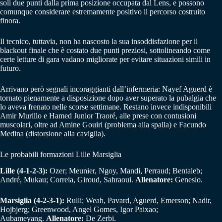
soli due punti dalla prima posizione occupata dal Lens, e possono
comunque considerare estremamente positivo il percorso costruito
finora.
Il tecnico, tuttavia, non ha nascosto la sua insoddisfazione per il
blackout finale che è costato due punti preziosi, sottolineando come
certe letture di gara vadano migliorate per evitare situazioni simili in
futuro.
Arrivano però segnali incoraggianti dall’infermeria: Nayef Aguerd è
tornato pienamente a disposizione dopo aver superato la pubalgia che
lo aveva frenato nelle scorse settimane. Restano invece indisponibili
Amir Murillo e Hamed Junior Traoré, alle prese con contusioni
muscolari, oltre ad Amine Gouiri (problema alla spalla) e Facundo
Medina (distorsione alla caviglia).
Le probabili formazioni Lille Marsiglia
Lille (4-1-2-3):
Ozer; Meunier, Ngoy, Mandi, Perraud; Bentaleb;
André, Mukau; Correia, Giroud, Sahraoui.
Allenatore:
Genesio.
Marsiglia (4-2-3-1):
Rulli; Weah, Pavard, Aguerd, Emerson; Nadir,
Hojbjerg; Greenwood, Angel Gomes, Igor Paixao;
Aubameyang.
Allenatore:
De Zerbi.