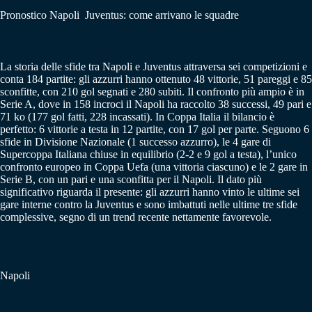
Pronostico Napoli Juventus: come arrivano le squadre
La storia delle sfide tra Napoli e Juventus attraversa sei competizioni e
conta 184 partite: gli azzurri hanno ottenuto 48 vittorie, 51 pareggi e 85
sconfitte, con 210 gol segnati e 280 subiti. Il confronto più ampio è in
Serie A, dove in 158 incroci il Napoli ha raccolto 38 successi, 49 pari e
71 ko (177 gol fatti, 228 incassati). In Coppa Italia il bilancio è
perfetto: 6 vittorie a testa in 12 partite, con 17 gol per parte. Seguono 6
sfide in Divisione Nazionale (1 successo azzurro), le 4 gare di
Supercoppa Italiana chiuse in equilibrio (2-2 e 9 gol a testa), l’unico
confronto europeo in Coppa Uefa (una vittoria ciascuno) e le 2 gare in
Serie B, con un pari e una sconfitta per il Napoli. Il dato più
significativo riguarda il presente: gli azzurri hanno vinto le ultime sei
gare interne contro la Juventus e sono imbattuti nelle ultime tre sfide
complessive, segno di un trend recente nettamente favorevole.
Napoli