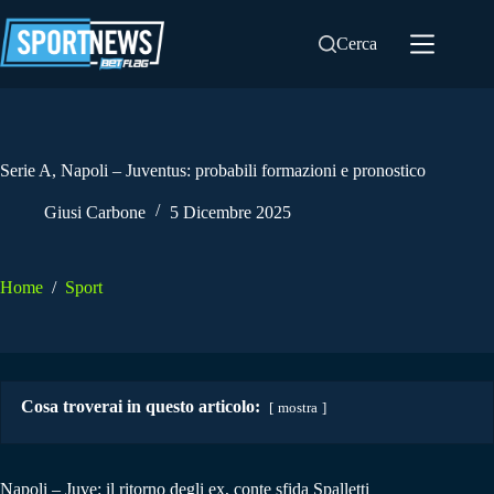
Salta
al
Cerca
contenuto
Serie A, Napoli – Juventus: probabili formazioni e pronostico
Giusi Carbone
5 Dicembre 2025
Home
/
Sport
Cosa troverai in questo articolo:
mostra
Napoli – Juve: il ritorno degli ex, conte sfida Spalletti