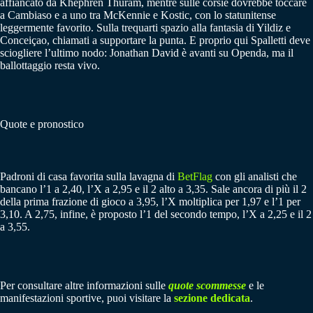
affiancato da Khephren Thuram, mentre sulle corsie dovrebbe toccare
a Cambiaso e a uno tra McKennie e Kostic, con lo statunitense
leggermente favorito. Sulla trequarti spazio alla fantasia di Yildiz e
Conceiçao, chiamati a supportare la punta. E proprio qui Spalletti deve
sciogliere l’ultimo nodo: Jonathan David è avanti su Openda, ma il
ballottaggio resta vivo.
Quote e pronostico
Padroni di casa favorita sulla lavagna di
BetFlag
con gli analisti che
bancano l’1 a 2,40, l’X a 2,95 e il 2 alto a 3,35. Sale ancora di più il 2
della prima frazione di gioco a 3,95, l’X moltiplica per 1,97 e l’1 per
3,10. A 2,75, infine, è proposto l’1 del secondo tempo, l’X a 2,25 e il 2
a 3,55.
Per consultare altre informazioni sulle
quote scommesse
e le
manifestazioni sportive, puoi visitare la
sezione dedicata
.