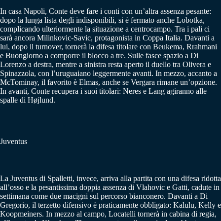
In casa Napoli, Conte deve fare i conti con un’altra assenza pesante:
dopo la lunga lista degli indisponibili, si è fermato anche Lobotka,
complicando ulteriormente la situazione a centrocampo. Tra i pali ci
sarà ancora Milinkovic-Savic, protagonista in Coppa Italia. Davanti a
lui, dopo il turnover, tornerà la difesa titolare con Beukema, Rrahmani
e Buongiorno a comporre il blocco a tre. Sulle fasce spazio a Di
Lorenzo a destra, mentre a sinistra resta aperto il duello tra Olivera e
Spinazzola, con l’uruguaiano leggermente avanti. In mezzo, accanto a
McTominay, il favorito è Elmas, anche se Vergara rimane un’opzione.
In avanti, Conte recupera i suoi titolari: Neres e Lang agiranno alle
spalle di Højlund.
Juventus
La Juventus di Spalletti, invece, arriva alla partita con una difesa ridotta
all’osso e la pesantissima doppia assenza di Vlahovic e Gatti, cadute in
settimana come due macigni sul percorso bianconero. Davanti a Di
Gregorio, il terzetto difensivo è praticamente obbligato: Kalulu, Kelly e
Koopmeiners. In mezzo al campo, Locatelli tornerà in cabina di regia,