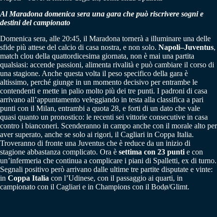
Al Maradona domenica sera una gara che può riscrivere sogni e
destini del campionato
Domenica sera, alle 20:45, il Maradona tornerà a illuminare una delle
sfide più attese del calcio di casa nostra, e non solo.
Napoli–Juventus
,
match clou della quattordicesima giornata, non è mai una partita
qualsiasi: accende passioni, alimenta rivalità e può cambiare il corso di
una stagione. Anche questa volta il peso specifico della gara è
altissimo, perché giunge in un momento decisivo per entrambe le
contendenti e mette in palio molto più dei tre punti. I padroni di casa
arrivano all’appuntamento veleggiando in testa alla classifica a pari
punti con il Milan, entrambi a quota 28, e forti di un dato che vale
quasi quanto un pronostico: le recenti sei vittorie consecutive in casa
contro i bianconeri. Scenderanno in campo anche con il morale alto per
aver superato, anche se solo ai rigori, il Cagliari in Coppa Italia.
Troveranno di fronte una Juventus che è reduce da un inizio di
stagione abbastanza complicato. Ora è
settima con 23 punti
e con
un’infermeria che continua a complicare i piani di Spalletti, ex di turno.
Segnali positivo però arrivano dalle ultime tre partite disputate e vinte:
in
Coppa Italia
con l’Udinese, con il passaggio ai quarti, in
campionato con il Cagliari e in Champions con il Bodø/Glimt.