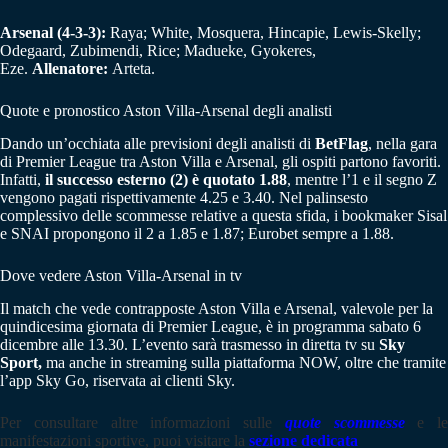
Arsenal (4-3-3):
Raya; White, Mosquera, Hincapie, Lewis-Skelly;
Odegaard, Zubimendi, Rice; Madueke, Gyokeres,
Eze.
Allenatore:
Arteta.
Quote e pronostico Aston Villa-Arsenal degli analisti
Dando un’occhiata alle previsioni degli analisti di
BetFlag
, nella gara
di Premier League tra Aston Villa e Arsenal, gli ospiti partono favoriti.
Infatti,
il successo esterno (2) è quotato 1.88
, mentre l’1 e il segno Z
vengono pagati rispettivamente 4.25 e 3.40. Nel palinsesto
complessivo delle scommesse relative a questa sfida, i bookmaker Sisal
e SNAI propongono il 2 a 1.85 e 1.87; Eurobet sempre a 1.88.
Dove vedere Aston Villa-Arsenal in tv
Il match che vede contrapposte Aston Villa e Arsenal, valevole per la
quindicesima giornata di Premier League, è in programma sabato 6
dicembre alle 13.30. L’evento sarà trasmesso in diretta tv su
Sky
Sport,
ma anche in streaming sulla piattaforma NOW, oltre che tramite
l’app Sky Go, riservata ai clienti Sky.
Per consultare altre informazioni sulle
quote scommesse
e le
manifestazioni sportive, puoi visitare la
sezione dedicata