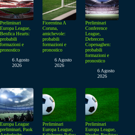
Preliminari
Fiorentina A
Preliminari
Europa League,
Coruna,
Conference
Benfica Hearts:
amichevole:
League,
probabili
probabili
Debrecen
formazioni e
formazioni e
Copenaghen:
pronostico
pronostico
probabili
formazioni e
6 Agosto
6 Agosto
pronostico
2026
2026
6 Agosto
2026
Europa League
Preliminari
Preliminari
preliminari, Paok
Europa League,
Europa League,
Anderlecht:
Salisburgo-Pafos:
Hradec-Besiktas: