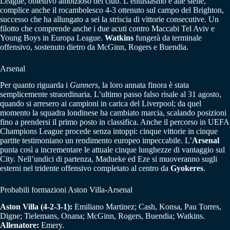
League, obiettivo ambizioso del club. L’entusiasmo è alle stelle,
complice anche il rocambolesco 4-3 ottenuto sul campo del Brighton,
successo che ha allungato a sei la striscia di vittorie consecutive. Un
filotto che comprende anche i due acuti contro Maccabi Tel Aviv e
Young Boys in Europa League.
Watkins
fungerà da terminale
offensivo, sostenuto dietro da McGinn, Rogers e Buendia.
Arsenal
Per quanto riguarda i
Gunners
, la loro annata finora è stata
semplicemente straordinaria. L’ultimo passo falso risale al 31 agosto,
quando si arresero ai campioni in carica del Liverpool; da quel
momento la squadra londinese ha cambiato marcia, scalando posizioni
fino a prendersi il primo posto in classifica. Anche il percorso in UEFA
Champions League procede senza intoppi: cinque vittorie in cinque
partite testimoniano un rendimento europeo impeccabile. L’
Arsenal
punta così a incrementare le attuale cinque lunghezze di vantaggio sul
City. Nell’undici di partenza, Madueke ed Eze si muoveranno sugli
esterni nel tridente offensivo completato al centro da
Gyokeres
.
Probabili formazioni Aston Villa-Arsenal
Aston Villa (4-2-3-1):
Emiliano Martinez; Cash, Konsa, Pau Torres,
Digne; Tielemans, Onana; McGinn, Rogers, Buendia; Watkins.
Allenatore:
Emery.