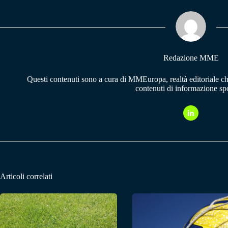
ok
A
a
pp
m
Redazione MME
Questi contenuti sono a cura di MMEuropa, realtà editoriale c
contenuti di informazione spo
Articoli correlati