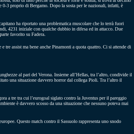
sa, solo di fatto perché la società è forte e solida, si trova al decimo
 0-3 proprio di Bergamo. Dopo la sosta per le nazionali, infatti, è
capitano ha riportato una problematica muscolare che lo terrà fuori
indi, 4231 iniziale con qualche dubbio in difesa ed in attacco. Due
 parte favorito su Fadera.
re e tre assist ma bene anche Pinamonti a quota quattro. Ci si attende di
nghezze al pari del Verona. Insieme all’Hellas, tra l’altro, condivide il
tato una situazione davvero horror dal collega Pioli. Tra l’altro il
 a tre tra cui l’eurogoal siglato contro la Juventus per il pareggio
l’ambiente è davvero scosso da una situazione che nessuno poteva mai
i europee. Questo match contro il Sassuolo rappresenta uno snodo