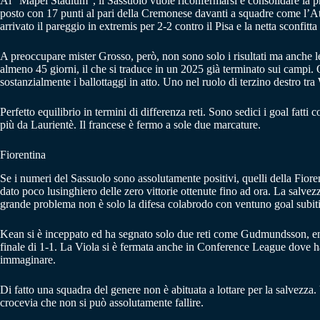
Al “Mapei Stadium”, il Sassuolo vuole riconfermarsi e consolidare la prop
posto con 17 punti al pari della Cremonese davanti a squadre come l’Ata
arrivato il pareggio in extremis per 2-2 contro il Pisa e la netta sconfit
A preoccupare mister Grosso, però, non sono solo i risultati ma anche l
almeno 45 giorni, il che si traduce in un 2025 già terminato sui campi. 
sostanzialmente i ballottaggi in atto. Uno nel ruolo di terzino destro tr
Perfetto equilibrio in termini di differenza reti. Sono sedici i goal fatt
più da Laurientè. Il francese è fermo a sole due marcature.
Fiorentina
Se i numeri del Sassuolo sono assolutamente positivi, quelli della Fioren
dato poco lusinghiero delle zero vittorie ottenute fino ad ora. La salvezz
grande problema non è solo la difesa colabrodo con ventuno goal subit
Kean si è inceppato ed ha segnato solo due reti come Gudmundsson, entram
finale di 1-1. La Viola si è fermata anche in Conference League dove h
immaginare.
Di fatto una squadra del genere non è abituata a lottare per la salvez
crocevia che non si può assolutamente fallire.