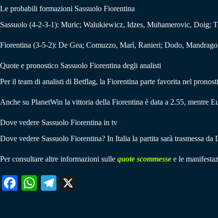
Le probabili formazioni Sassuolo Fiorentina
Sassuolo (4-2-3-1): Muric; Walukiewicz, Idzes, Muhamerovic, Doig; Th
Fiorentina (3-5-2): De Gea; Comuzzo, Marì, Ranieri; Dodo, Mandragora,
Quote e pronostico Sassuolo Fiorentina degli analisti
Per il team di analisti di Betflag, la Fiorentina parte favorita nel pronos
Anche su PlanetWin la vittoria della Fiorentina è data a 2.55, mentre Eu
Dove vedere Sassuolo Fiorentina in tv
Dove vedere Sassuolo Fiorentina? In Italia la partita sarà trasmessa d
Per consultare altre informazioni sulle
quote scommesse
e le manifestaz
Fa
W
Te
X
ce
ha
le
bo
ts
gr