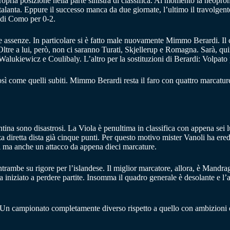
ria posizione nella parte sinistra di classifica. Al momento la neopromos
lanta. Eppure il successo manca da due giornate, l’ultimo il travolgente
ta di Como per 0-2.
e assenze. In particolare si è fatto male nuovamente Mimmo Berardi. Il 
Oltre a lui, però, non ci saranno Turati, Skjellerup e Romagna. Sarà, qu
a Walukiewicz e Coulibaly. L’altro per la sostituzioni di Berardi: Volpato
i così come quelli subiti. Mimmo Berardi resta il faro con quattro marcatu
tina sono disastrosi. La Viola è penultima in classifica con appena sei lu
a diretta dista già cinque punti. Per questo motivo mister Vanoli ha eredi
i ma anche un attacco da appena dieci marcature.
be su rigore per l’islandese. Il miglior marcatore, allora, è Mandragora
a iniziato a perdere partite. Insomma il quadro generale è desolante e 
za. Un campionato completamente diverso rispetto a quello con ambizion