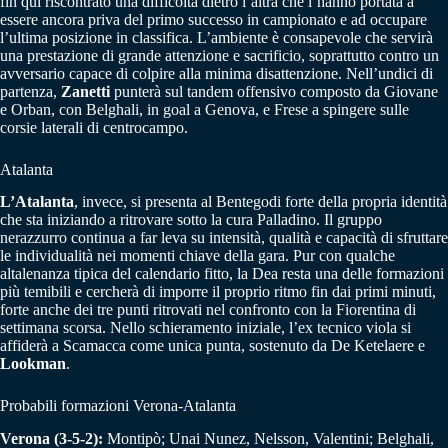
fin qui riscontrato una difficoltà dietro l’altra che l’hanno portata a
essere ancora priva del primo successo in campionato e ad occupare
l’ultima posizione in classifica. L’ambiente è consapevole che servirà
una prestazione di grande attenzione e sacrificio, soprattutto contro un
avversario capace di colpire alla minima disattenzione. Nell’undici di
partenza,
Zanetti
punterà sul tandem offensivo composto da Giovane
e Orban, con Belghali, in goal a Genova, e Frese a spingere sulle
corsie laterali di centrocampo.
Atalanta
L’Atalanta
, invece, si presenta al Bentegodi forte della propria identità
che sta iniziando a ritrovare sotto la cura Palladino. Il gruppo
nerazzurro continua a far leva su intensità, qualità e capacità di sfruttare
le individualità nei momenti chiave della gara. Pur con qualche
altalenanza tipica del calendario fitto, la Dea resta una delle formazioni
più temibili e cercherà di imporre il proprio ritmo fin dai primi minuti,
forte anche dei tre punti ritrovati nel confronto con la Fiorentina di
settimana scorsa. Nello schieramento iniziale, l’ex tecnico viola si
affiderà a Scamacca come unica punta, sostenuto da De Ketelaere e
Lookman
.
Probabili formazioni Verona-Atalanta
Verona (3-5-2):
Montipò; Unai Nunez, Nelsson, Valentini; Belghali,