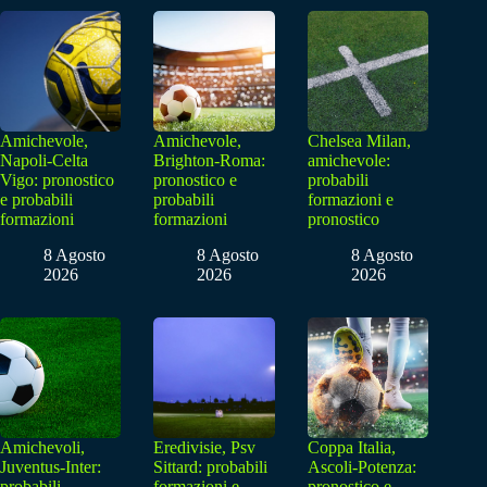
Amichevole,
Amichevole,
Chelsea Milan,
Napoli-Celta
Brighton-Roma:
amichevole:
Vigo: pronostico
pronostico e
probabili
e probabili
probabili
formazioni e
formazioni
formazioni
pronostico
8 Agosto
8 Agosto
8 Agosto
2026
2026
2026
Amichevoli,
Eredivisie, Psv
Coppa Italia,
Juventus-Inter:
Sittard: probabili
Ascoli-Potenza:
probabili
formazioni e
pronostico e