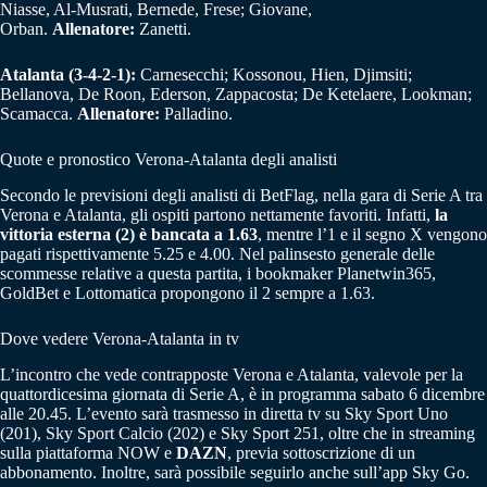
Niasse, Al-Musrati, Bernede, Frese; Giovane,
Orban.
Allenatore:
Zanetti.
Atalanta (3-4-2-1):
Carnesecchi; Kossonou, Hien, Djimsiti;
Bellanova, De Roon, Ederson, Zappacosta; De Ketelaere, Lookman;
Scamacca.
Allenatore:
Palladino.
Quote e pronostico Verona-Atalanta degli analisti
Secondo le previsioni degli analisti di BetFlag, nella gara di Serie A tra
Verona e Atalanta, gli ospiti partono nettamente favoriti. Infatti,
la
vittoria esterna (2) è bancata a 1.63
, mentre l’1 e il segno X vengono
pagati rispettivamente 5.25 e 4.00. Nel palinsesto generale delle
scommesse relative a questa partita, i bookmaker Planetwin365,
GoldBet e Lottomatica propongono il 2 sempre a 1.63.
Dove vedere Verona-Atalanta in tv
L’incontro che vede contrapposte Verona e Atalanta, valevole per la
quattordicesima giornata di Serie A, è in programma sabato 6 dicembre
alle 20.45. L’evento sarà trasmesso in diretta tv su Sky Sport Uno
(201), Sky Sport Calcio (202) e Sky Sport 251, oltre che in streaming
sulla piattaforma NOW e
DAZN
, previa sottoscrizione di un
abbonamento. Inoltre, sarà possibile seguirlo anche sull’app Sky Go.