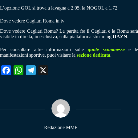
L’opzione GOL si trova a lavagna a 2.05, la NOGOL a 1.72.
Dove vedere Cagliari Roma in tv
Dove vedere Cagliari Roma? La partita fra il Cagliari e la Roma sarà
visibile in diretta, in esclusiva, sulla piattaforma streaming
DAZN
.
Per consultare altre informazioni sulle
quote scommesse
e le
manifestazioni sportive, puoi visitare la
sezione dedicata
.
Fa
W
Te
X
ce
ha
le
bo
ts
gr
ok
A
a
pp
m
Redazione MME