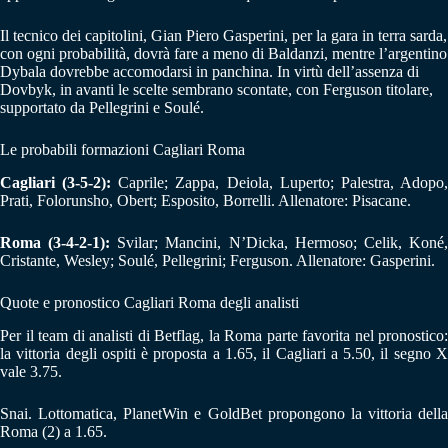
Il tecnico dei capitolini, Gian Piero Gasperini, per la gara in terra sarda,
con ogni probabilità, dovrà fare a meno di Baldanzi, mentre l’argentino
Dybala dovrebbe accomodarsi in panchina. In virtù dell’assenza di
Dovbyk, in avanti le scelte sembrano scontate, con Ferguson titolare,
supportato da Pellegrini e Soulé.
Le probabili formazioni Cagliari Roma
Cagliari (3-5-2):
Caprile; Zappa, Deiola, Luperto; Palestra, Adopo
Prati, Folorunsho, Obert; Esposito, Borrelli. Allenatore: Pisacane.
Roma (3-4-2-1):
Svilar; Mancini, N’Dicka, Hermoso; Celik, Koné
Cristante, Wesley; Soulé, Pellegrini; Ferguson. Allenatore: Gasperini.
Quote e pronostico Cagliari Roma degli analisti
Per il team di analisti di Betflag, la Roma parte favorita nel pronostico:
la vittoria degli ospiti è proposta a 1.65, il Cagliari a 5.50, il segno X
vale 3.75.
Snai. Lottomatica, PlanetWin e GoldBet propongono la vittoria della
Roma (2) a 1.65.