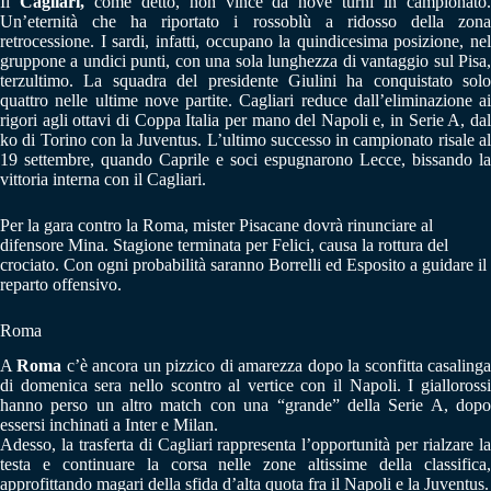
Il
Cagliari,
come detto, non vince da nove turni in campionato
Un’eternità che ha riportato i rossoblù a ridosso della zona
retrocessione. I sardi, infatti, occupano la quindicesima posizione, nel
gruppone a undici punti, con una sola lunghezza di vantaggio sul Pisa,
terzultimo. La squadra del presidente Giulini ha conquistato solo
quattro nelle ultime nove partite. Cagliari reduce dall’eliminazione ai
rigori agli ottavi di Coppa Italia per mano del Napoli e, in Serie A, dal
ko di Torino con la Juventus. L’ultimo successo in campionato risale al
19 settembre, quando Caprile e soci espugnarono Lecce, bissando la
vittoria interna con il Cagliari.
Per la gara contro la Roma, mister Pisacane dovrà rinunciare al
difensore Mina. Stagione terminata per Felici, causa la rottura del
crociato. Con ogni probabilità saranno Borrelli ed Esposito a guidare il
reparto offensivo.
Roma
A
Roma
c’è ancora un pizzico di amarezza dopo la sconfitta casaling
di domenica sera nello scontro al vertice con il Napoli. I giallorossi
hanno perso un altro match con una “grande” della Serie A, dopo
essersi inchinati a Inter e Milan.
Adesso, la trasferta di Cagliari rappresenta l’opportunità per rialzare la
testa e continuare la corsa nelle zone altissime della classifica,
approfittando magari della sfida d’alta quota fra il Napoli e la Juventus.