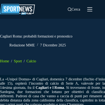
Salta
al
Cerca
contenuto
Cagliari Roma: probabili formazioni e pronostico
Redazione MME
7 Dicembre 2025
Home
/
Sport
/
Calcio
La «Unipol Domus» di Cagliari, domenica 7 dicembre (fischio d’iniio
alle 15), ospiterà l’incontro di calcio di Serie A, valevole per la
14esima giornata, fra il
Cagliari e l Roma
. Si troveranno di fronte, i
Sardegna, due formazioni che lottano per obiettivi di classifica
differenti. Padroni di casa che vanno a caccia di punti per rimanere a
debita distanza dalla zona caldissima della classifica, capitolini in lotta
per i primi posti che valgono scudetto e zona Champions.