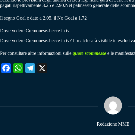
pagati rispettivamente 3.25 e 2.90.Nel palinsesto generale delle scomm
Il segno Goal è dato a 2.05, il No Goal a 1.72
Dove vedere Cremonese-Lecce in tv
Dove vedere Cremonese-Lecce in tv? Il match sarà visibile in esclusi
Per consultare altre informazioni sulle
quote scommesse
e le manifestaz
Fa
W
Te
X
ce
ha
le
bo
ts
gr
ok
A
a
pp
m
Redazione MME