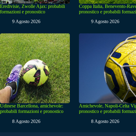
Eredivisie, Zwolle Ajax: probabili
Coppa Italia, Benevento-Rav
formazioni e pronostico
pronostico e probabili formaz
9 Agosto 2026
9 Agosto 2026
Udinese Barcellona, amichevole:
Amichevole, Napoli-Celta Vi
probabili formazioni e pronostico
pronostico e probabili formaz
8 Agosto 2026
8 Agosto 2026