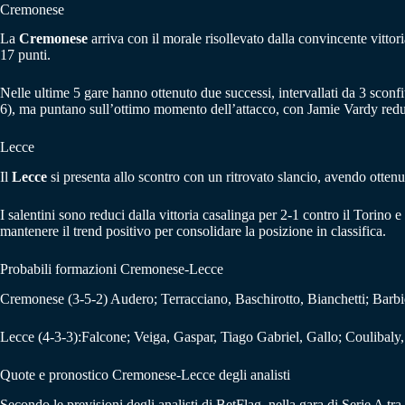
Cremonese
La
Cremonese
arriva con il morale risollevato dalla convincente vittori
17 punti.
Nelle ultime 5 gare hanno ottenuto due successi, intervallati da 3 sconfi
6), ma puntano sull’ottimo momento dell’attacco, con Jamie Vardy reduc
Lecce
Il
Lecce
si presenta allo scontro con un ritrovato slancio, avendo ottenu
I salentini sono reduci dalla vittoria casalinga per 2-1 contro il Torino
mantenere il trend positivo per consolidare la posizione in classifica.
Probabili formazioni Cremonese-Lecce
Cremonese (3-5-2) Audero; Terracciano, Baschirotto, Bianchetti; Barbi
Lecce (4-3-3):Falcone; Veiga, Gaspar, Tiago Gabriel, Gallo; Coulibaly,
Quote e pronostico Cremonese-Lecce degli analisti
Secondo le previsioni degli analisti di BetFlag, nella gara di Serie A tr