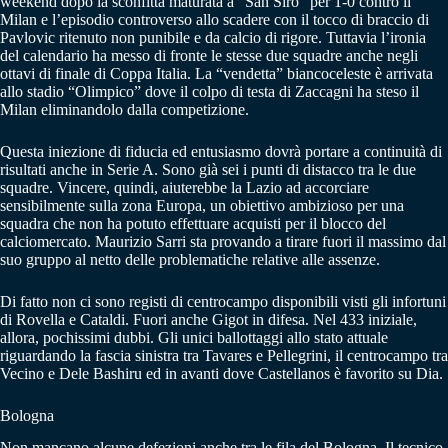
weekend dopo la sconfitta maturata a “San Siro” per 1-0 contro il
Milan e l’episodio controverso allo scadere con il tocco di braccio di
Pavlovic ritenuto non punibile e da calcio di rigore. Tuttavia l’ironia
del calendario ha messo di fronte le stesse due squadre anche negli
ottavi di finale di Coppa Italia. La “vendetta” biancoceleste è arrivata
allo stadio “Olimpico” dove il colpo di testa di Zaccagni ha steso il
Milan eliminandolo dalla competizione.
Questa iniezione di fiducia ed entusiasmo dovrà portare a continuità di
risultati anche in Serie A. Sono già sei i punti di distacco tra le due
squadre. Vincere, quindi, aiuterebbe la Lazio ad accorciare
sensibilmente sulla zona Europa, un obiettivo ambizioso per una
squadra che non ha potuto effettuare acquisti per il blocco del
calciomercato. Maurizio Sarri sta provando a tirare fuori il massimo dal
suo gruppo al netto delle problematiche relative alle assenze.
Di fatto non ci sono registi di centrocampo disponibili visti gli infortuni
di Rovella e Cataldi. Fuori anche Gigot in difesa. Nel 433 iniziale,
allora, pochissimi dubbi. Gli unici ballottaggi allo stato attuale
riguardando la fascia sinistra tra Tavares e Pellegrini, il centrocampo tra
Vecino e Dele Bashiru ed in avanti dove Castellanos è favorito su Dia.
Bologna
Non mancano alcune defezioni anche tra le fila del Bologna. Il tecnico