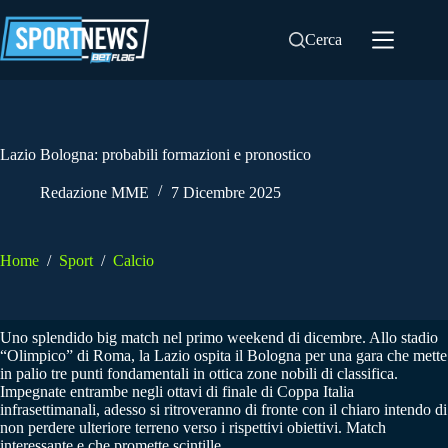
Salta
al
Cerca
contenuto
Lazio Bologna: probabili formazioni e pronostico
Redazione MME
7 Dicembre 2025
Home
/
Sport
/
Calcio
Uno splendido big match nel primo weekend di dicembre. Allo stadio
“Olimpico” di Roma, la Lazio ospita il Bologna per una gara che mette
in palio tre punti fondamentali in ottica zone nobili di classifica.
Impegnate entrambe negli ottavi di finale di Coppa Italia
infrasettimanali, adesso si ritroveranno di fronte con il chiaro intendo di
non perdere ulteriore terreno verso i rispettivi obiettivi. Match
interessante e che promette scintille.