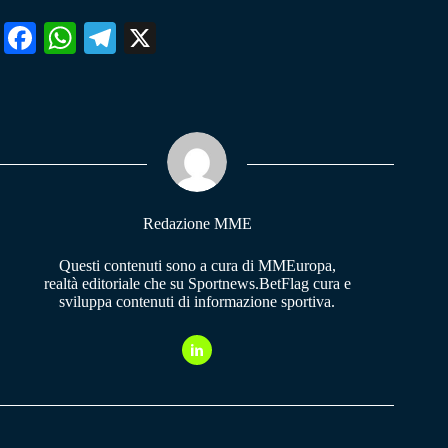
Fa
W
Te
X
ce
ha
le
bo
ts
gr
ok
A
a
pp
m
Redazione MME
Questi contenuti sono a cura di MMEuropa,
realtà editoriale che su Sportnews.BetFlag cura e
sviluppa contenuti di informazione sportiva.