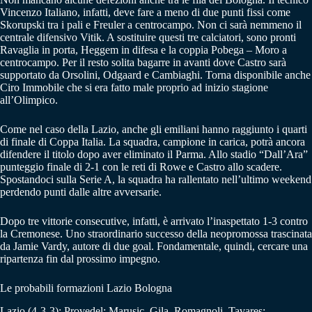
Vincenzo Italiano, infatti, deve fare a meno di due punti fissi come
Skorupski tra i pali e Freuler a centrocampo. Non ci sarà nemmeno il
centrale difensivo Vitik. A sostituire questi tre calciatori, sono pronti
Ravaglia in porta, Heggem in difesa e la coppia Pobega – Moro a
centrocampo. Per il resto solita bagarre in avanti dove Castro sarà
supportato da Orsolini, Odgaard e Cambiaghi. Torna disponibile anche
Ciro Immobile che si era fatto male proprio ad inizio stagione
all’Olimpico.
Come nel caso della Lazio, anche gli emiliani hanno raggiunto i quarti
di finale di Coppa Italia. La squadra, campione in carica, potrà ancora
difendere il titolo dopo aver eliminato il Parma. Allo stadio “Dall’Ara”
punteggio finale di 2-1 con le reti di Rowe e Castro allo scadere.
Spostandoci sulla Serie A, la squadra ha rallentato nell’ultimo weekend
perdendo punti dalle altre avversarie.
Dopo tre vittorie consecutive, infatti, è arrivato l’inaspettato 1-3 contro
la Cremonese. Uno straordinario successo della neopromossa trascinata
da Jamie Vardy, autore di due goal. Fondamentale, quindi, cercare una
ripartenza fin dal prossimo impegno.
Le probabili formazioni Lazio Bologna
Lazio (4-3-3): Provedel; Marusic, Gila, Romagnoli, Tavares;