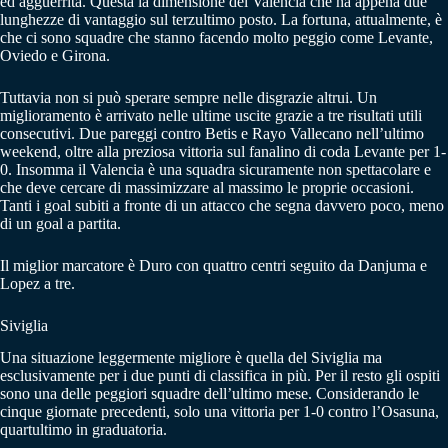
ed agguerrita. Questa la dimensione del Valencia che ha appena due
lunghezze di vantaggio sul terzultimo posto. La fortuna, attualmente, è
che ci sono squadre che stanno facendo molto peggio come Levante,
Oviedo e Girona.
Tuttavia non si può sperare sempre nelle disgrazie altrui. Un
miglioramento è arrivato nelle ultime uscite grazie a tre risultati utili
consecutivi. Due pareggi contro Betis e Rayo Vallecano nell’ultimo
weekend, oltre alla preziosa vittoria sul fanalino di coda Levante per 1-
0. Insomma il Valencia è una squadra sicuramente non spettacolare e
che deve cercare di massimizzare al massimo le proprie occasioni.
Tanti i goal subiti a fronte di un attacco che segna davvero poco, meno
di un goal a partita.
Il miglior marcatore è Duro con quattro centri seguito da Danjuma e
Lopez a tre.
Siviglia
Una situazione leggermente migliore è quella del Siviglia ma
esclusivamente per i due punti di classifica in più. Per il resto gli ospiti
sono una delle peggiori squadre dell’ultimo mese. Considerando le
cinque giornate precedenti, solo una vittoria per 1-0 contro l’Osasuna,
quartultimo in graduatoria.