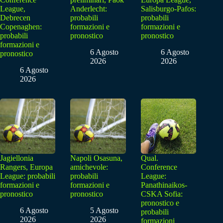
League,
Anderlecht:
Salisburgo-Pafos:
Debrecen
probabili
probabili
Copenaghen:
formazioni e
formazioni e
probabili
pronostico
pronostico
formazioni e
6 Agosto
6 Agosto
pronostico
2026
2026
6 Agosto
2026
Jagiellonia
Napoli Osasuna,
Qual.
Rangers, Europa
amichevole:
Conference
League: probabili
probabili
League:
formazioni e
formazioni e
Panathinaikos-
pronostico
pronostico
CSKA Sofia:
pronostico e
6 Agosto
5 Agosto
probabili
2026
2026
formazioni