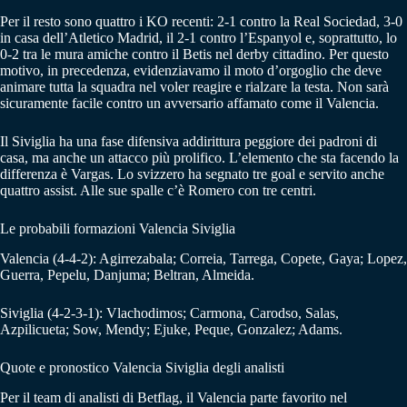
Per il resto sono quattro i KO recenti: 2-1 contro la Real Sociedad, 3-0
in casa dell’Atletico Madrid, il 2-1 contro l’Espanyol e, soprattutto, lo
0-2 tra le mura amiche contro il Betis nel derby cittadino. Per questo
motivo, in precedenza, evidenziavamo il moto d’orgoglio che deve
animare tutta la squadra nel voler reagire e rialzare la testa. Non sarà
sicuramente facile contro un avversario affamato come il Valencia.
Il Siviglia ha una fase difensiva addirittura peggiore dei padroni di
casa, ma anche un attacco più prolifico. L’elemento che sta facendo la
differenza è Vargas. Lo svizzero ha segnato tre goal e servito anche
quattro assist. Alle sue spalle c’è Romero con tre centri.
Le probabili formazioni Valencia Siviglia
Valencia (4-4-2): Agirrezabala; Correia, Tarrega, Copete, Gaya; Lopez,
Guerra, Pepelu, Danjuma; Beltran, Almeida.
Siviglia (4-2-3-1): Vlachodimos; Carmona, Carodso, Salas,
Azpilicueta; Sow, Mendy; Ejuke, Peque, Gonzalez; Adams.
Quote e pronostico Valencia Siviglia degli analisti
Per il team di analisti di Betflag, il Valencia parte favorito nel